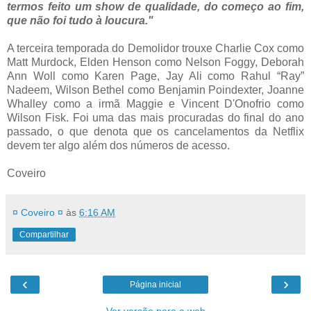
termos feito um show de qualidade, do começo ao fim,
que não foi tudo à loucura."
A terceira temporada do Demolidor trouxe Charlie Cox como
Matt Murdock, Elden Henson como Nelson Foggy, Deborah
Ann Woll como Karen Page, Jay Ali como Rahul “Ray”
Nadeem, Wilson Bethel como Benjamin Poindexter, Joanne
Whalley como a irmã Maggie e Vincent D'Onofrio como
Wilson Fisk. Foi uma das mais procuradas do final do ano
passado, o que denota que os cancelamentos da Netflix
devem ter algo além dos números de acesso.
Coveiro
¤ Coveiro ¤
às
6:16 AM
Compartilhar
‹
›
Página inicial
Ver versão para a web