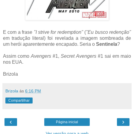
E com a frase
"I strive for redemption"
(
"Eu busco redenção"
em tradução literal) foi revelada a imagem sombreada de
um herói aparentemente encapado. Seria o
Sentinela
?
Assim como
Avengers
#1,
Secret Avengers
#1 sai em maio
nos EUA.
Brizola
Brizola
às
6:16 PM
Compartilhar
‹
›
Página inicial
Ver versão para a web