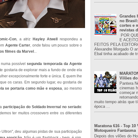
Grandes h
no Brasil
cortes e
revistas 
POR QUE
omic-Con
, a atriz
Hayley Atwell
respondeu a
E ACEIT
FEITOS PELA EDITORA
gem
Agente Carter
, onde falou um pouco sobre o
Alexandre Morgado O an
mos filmes da Marvel
...
Ebal tinha acabado de tr
er numa possível
segunda temporada da Agente
te gostaria de explorar mais a fundo de onde ela
MARATONA
lher excepcionalmente forte e única. E quem lhe
Vilões do
 que os caras. Em segundo lugar, eu gostaria de
Pantera N
cinemas h
la se portaria como mãe e esposa
, ao mesmo
começar n
retomand
muito tempo atrás que 
época ...
ma
participação do Soldado Invernal no seriado
:
podemos ter muitos
crossovers
entre os diferentes
Maratona 616 - Top 10 
Motoqueiro Fantasma
 Ultron", deu algumas pistas de sua participação
Depois dos vilões do H
uma aparição
. Não é um flashback - bem, é sim,