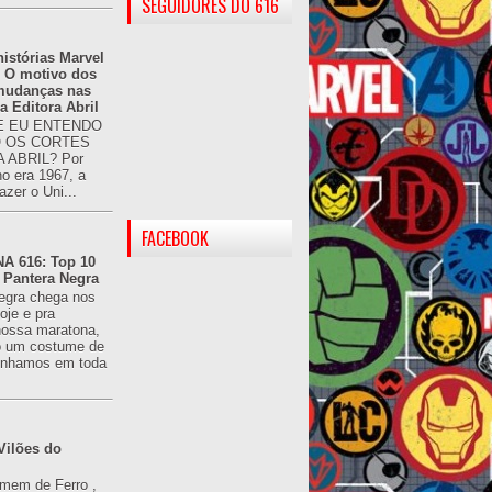
SEGUIDORES DO 616
istórias Marvel
: O motivo dos
 mudanças nas
da Editora Abril
 EU ENTENDO
O OS CORTES
 ABRIL? Por
o era 1967, a
azer o Uni...
FACEBOOK
 616: Top 10
 Pantera Negra
egra chega nos
oje e pra
ossa maratona,
o um costume de
tínhamos em toda
Vilões do
omem de Ferro ,