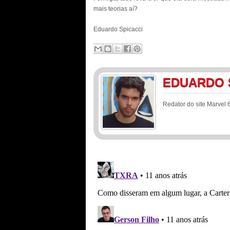
mais teorias aí?
Eduardo Spicacci
EDUARDO 
Redator do site Marvel 