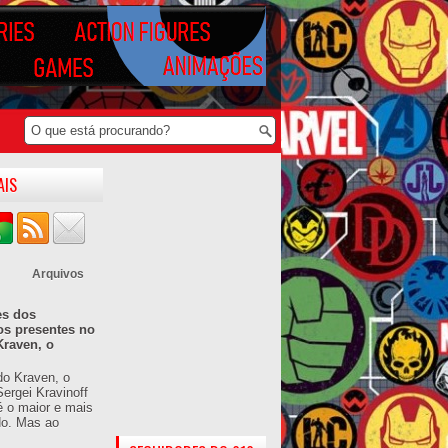
AIS
Arquivos
es dos
os presentes no
Kraven, o
do Kraven, o
ergei Kravinoff
é o maior e mais
do. Mas ao