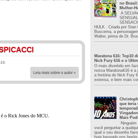
no Brasil:
Mulher-H
A SELVA
SENSUAL
SENSACI
HULK . Criada por Stan
Buscema, a personagem 
Walter, prima de Dr. Bru
SPICACCI
Maratona 616: Top10 di
Nick Fury 616 e o Ulti
616.
O mais divertido em faz
nossa Maratona616 é a 
Leia mais sobre o autor »
a história do Nick Fury 
extensa, e bem mais co
Christoph
que teria
temporad
Vingador
Mais Pod
Ninguém v
você perguntar a qualqu
qual o seu desenho favori
hoje baseado nos heróis