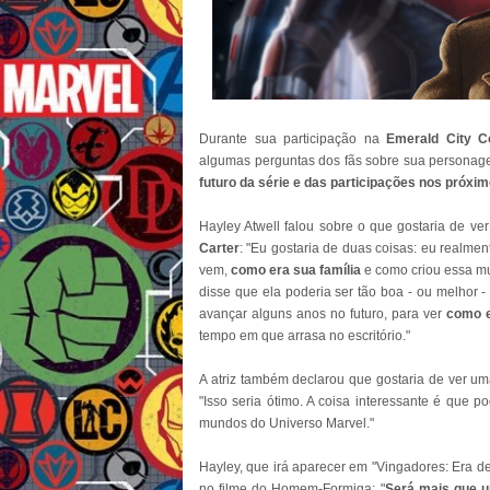
Durante sua participação na
Emerald City C
algumas perguntas dos fãs sobre sua persona
futuro da série e das participações nos próxi
Hayley Atwell falou sobre o que gostaria de v
Carter
: "Eu gostaria de duas coisas: eu realmen
vem,
como era sua família
e como criou essa mu
disse que ela poderia ser tão boa - ou melhor -
avançar alguns anos no futuro, para ver
como e
tempo em que arrasa no escritório."
A atriz também declarou que gostaria de ver u
"Isso seria ótimo. A coisa interessante é que 
mundos do Universo Marvel."
Hayley, que irá aparecer em "Vingadores: Era de
no filme do Homem-Formiga: "
Será mais que 