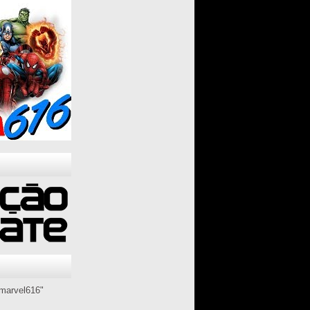
marvel616"