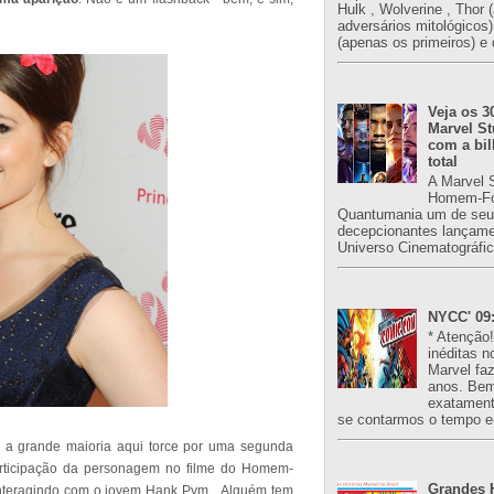
Hulk , Wolverine , Thor 
adversários mitológicos
(apenas os primeiros) e 
Veja os 3
Marvel St
com a bil
total
A Marvel 
Homem-Fo
Quantumania um de seu
decepcionantes lançame
Universo Cinematográfic
NYCC' 09:
* Atenção
inéditas n
Marvel fa
anos. Bem
exatament
se contarmos o tempo e
 a grande maioria aqui torce por uma segunda
rticipação da personagem no filme do Homem-
Grandes H
interagindo com o jovem Hank Pym... Alguém tem