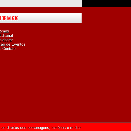
ITORIAL616
omos
ditorial
laborar
ção de Eventos
e Contato
os direitos dos personagens, histórias e mídias