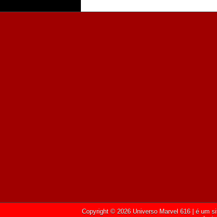
Copyright ©
2026
Universo Marvel 616
| é um si