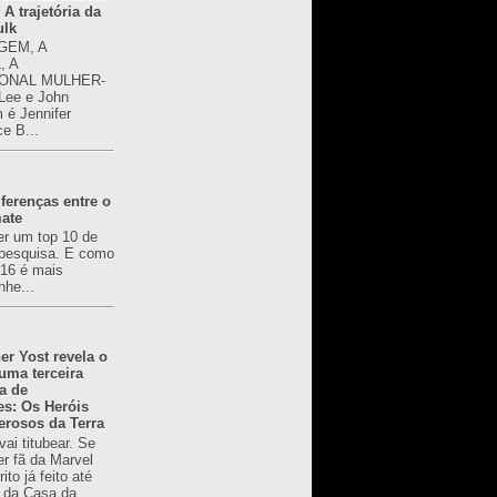
 A trajetória da
ulk
GEM, A
, A
ONAL MULHER-
 Lee e John
é Jennifer
ce B...
ferenças entre o
mate
er um top 10 de
pesquisa. E como
616 é mais
nhe...
er Yost revela o
 uma terceira
a de
es: Os Heróis
erosos da Terra
ai titubear. Se
er fã da Marvel
to já feito até
 da Casa da...