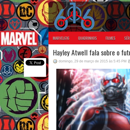
MARVEL616
QUADRINHOS
FILMES
SÉR
Hayley Atwell fala sobre o fu
domingo, 29 de março de 2015 às 5:45 PM