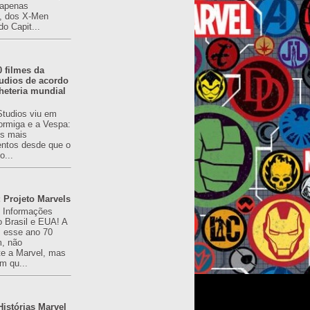
(apenas
), dos X-Men
do Capit...
0 filmes da
udios de acordo
heteria mundial
Studios viu em
rmiga e a Vespa:
s mais
ntos desde que o
o...
 Projeto Marvels
! Informações
o Brasil e EUA! A
z esse ano 70
, não
e a Marvel, mas
m qu...
istórias Marvel