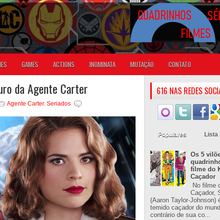
IES
GAMES
ACTIONS
INOMINATA
MUTAÇÃO
CONTATO
turo da Agente Carter
616 NAS REDES SOCI
Agente Carter
,
Seriados
Populares
Lista
Os 5 vilõ
quadrinh
filme do 
Caçador
No filme 
Caçador, S
(Aaron Taylor-Johnson) 
temido caçador do mun
contrário de sua co...