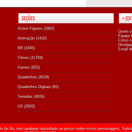
SEÇÕES
+ ED
Action Figures
(1882)
Quem s
Equipe E
Animação
(1410)
Como co
Divulga
BR
(1845)
Email d
Filmes
(11769)
Games
(825)
Quadrinhos
(4528)
Quadrinhos Digitais
(65)
Seriados
(4826)
US
(2820)
te de fãs sem qualquer autoridade ou posse sobre esses personagens. Todos 