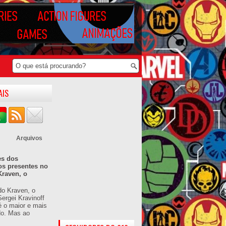
AIS
Arquivos
es dos
os presentes no
Kraven, o
do Kraven, o
ergei Kravinoff
é o maior e mais
do. Mas ao