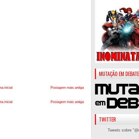
MUTAÇÃO EM DEBATE
na inicial
Postagem mais antiga
na inicial
Postagem mais antiga
TWITTER
Tweets sobre "@