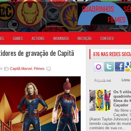
IES
GAMES
ACTIONS
INOMINATA
MUTAÇÃO
CONTATO
tidores de gravação de Capitã
616 NAS REDES SOCI
AM
Capitã Marvel
,
Filmes
Populares
Lista
Os 5 vilõ
quadrinh
filme do 
Caçador
No filme 
Caçador, S
(Aaron Taylor-Johnson) 
temido caçador do mun
contrário de sua co...