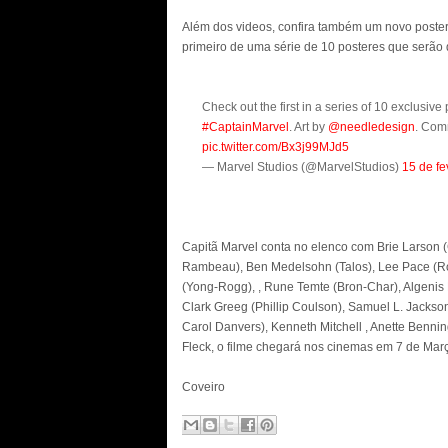
Além dos videos, confira também um novo poster
primeiro de uma série de 10 posteres que serão 
Check out the first in a series of 10 exclusive
#CaptainMarvel
. Art by
@needledesign
. Comm
pic.twitter.com/Bx3j99MJd5
— Marvel Studios (@MarvelStudios)
15 de fe
Capitã Marvel conta no elenco com Brie Larson 
Rambeau), Ben Medelsohn (Talos), Lee Pace (R
(Yong-Rogg), , Rune Temte (Bron-Char), Algenis
Clark Greeg (Phillip Coulson), Samuel L. Jacks
Carol Danvers), Kenneth Mitchell , Anette Benni
Fleck, o filme chegará nos cinemas em 7 de Mar
Coveiro