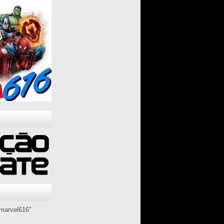
marvel616"