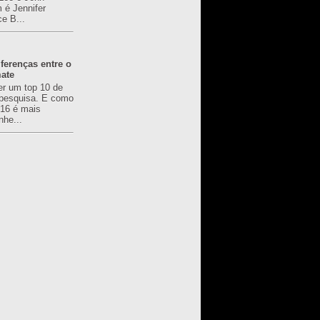
é Jennifer
ce B...
ferenças entre o
mate
er um top 10 de
pesquisa. E como
616 é mais
nhe...