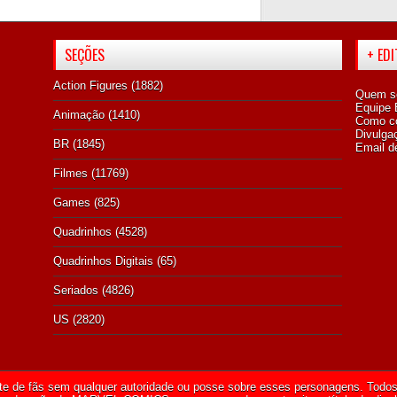
SEÇÕES
+ ED
Action Figures
(1882)
Quem s
Equipe E
Animação
(1410)
Como co
Divulga
BR
(1845)
Email d
Filmes
(11769)
Games
(825)
Quadrinhos
(4528)
Quadrinhos Digitais
(65)
Seriados
(4826)
US
(2820)
te de fãs sem qualquer autoridade ou posse sobre esses personagens. Todos 