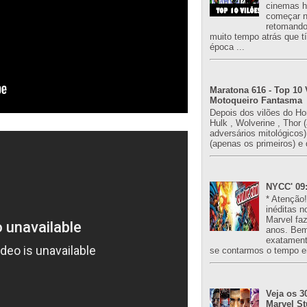
cinemas h
começar n
retomand
muito tempo atrás que 
época ...
Maratona 616 - Top 10 
Motoqueiro Fantasma
Depois dos vilões do H
Hulk , Wolverine , Thor 
adversários mitológicos
(apenas os primeiros) e 
NYCC' 09:
* Atenção
inéditas n
Marvel fa
anos. Bem
exatament
se contarmos o tempo e
Veja os 3
Marvel St