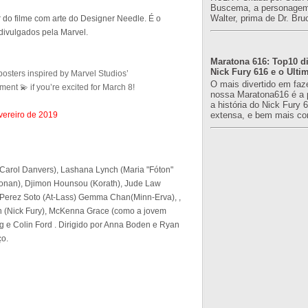
Buscema, a personagem 
Walter, prima de Dr. Bru
 do filme com arte do Designer Needle. É o
divulgados pela Marvel.
Maratona 616: Top10 di
Nick Fury 616 e o Ulti
 posters inspired by Marvel Studios’
O mais divertido em faz
ent 💫 if you’re excited for March 8!
nossa Maratona616 é a 
a história do Nick Fury 
extensa, e bem mais co
vereiro de 2019
(Carol Danvers), Lashana Lynch (Maria "Fóton"
onan), Djimon Hounsou (Korath), Jude Law
 Perez Soto (At-Lass) Gemma Chan(Minn-Erva), ,
on (Nick Fury), McKenna Grace (como a jovem
ng e Colin Ford . Dirigido por Anna Boden e Ryan
ço.