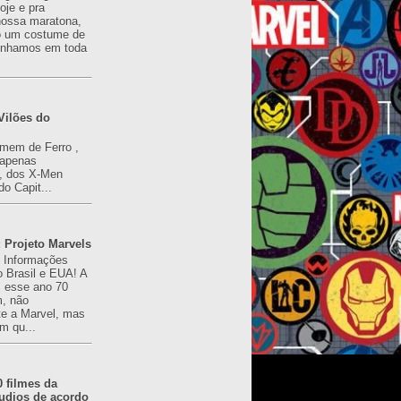
oje e pra
ossa maratona,
o um costume de
tínhamos em toda
Vilões do
omem de Ferro ,
(apenas
), dos X-Men
do Capit...
 Projeto Marvels
! Informações
o Brasil e EUA! A
z esse ano 70
, não
e a Marvel, mas
m qu...
0 filmes da
udios de acordo