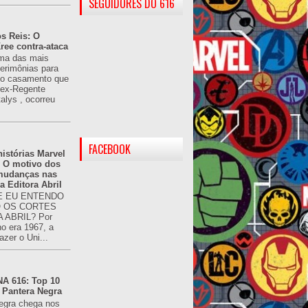
SEGUIDORES DO 616
s Reis: O
ree contra-ataca
ma das mais
cerimônias para
 o casamento que
u ex-Regente
alys , ocorreu
FACEBOOK
istórias Marvel
: O motivo dos
 mudanças nas
da Editora Abril
 EU ENTENDO
O OS CORTES
 ABRIL? Por
o era 1967, a
azer o Uni...
 616: Top 10
 Pantera Negra
egra chega nos