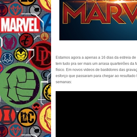
Estamos agora a apenas a 16 dias da estreia de 
tem tudo pra ser mais um arrasa quarteirões da 
físico. Em novos videos de bastidores das grava
esforço que passaram para chegar ao resultado
semanas: