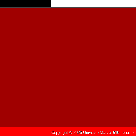
Copyright ©
2026
Universo Marvel 616
| é um si