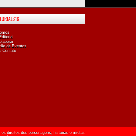
ITORIAL616
omos
ditorial
laborar
ção de Eventos
e Contato
os direitos dos personagens, histórias e mídias