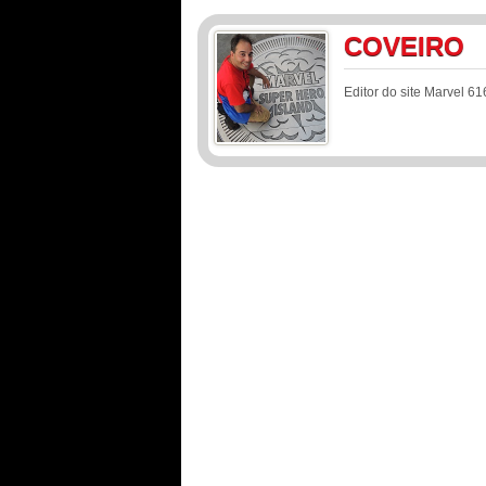
COVEIRO
Editor do site Marvel 61