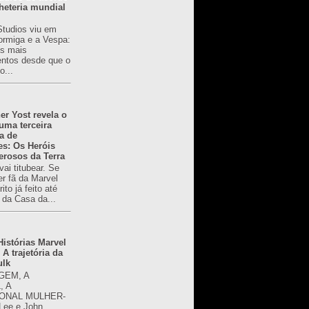
heteria mundial
Studios viu em
rmiga e a Vespa:
s mais
ntos desde que o
o...
er Yost revela o
 uma terceira
a de
es: Os Heróis
erosos da Terra
ai titubear. Se
er fã da Marvel
to já feito até
 da Casa da...
istórias Marvel
 A trajetória da
ulk
GEM, A
, A
ONAL MULHER-
 Lee e John