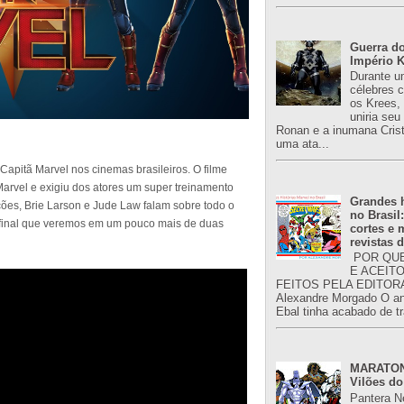
Guerra do
Império K
Durante u
célebres 
os Krees,
uniria se
Ronan e a inumana Crist
uma ata...
Capitã Marvel nos cinemas brasileiros. O filme
Marvel e exigiu dos atores um super treinamento
Grandes h
ções, Brie Larson e Jude Law falam sobre todo o
no Brasil
 final que veremos em um pouco mais de duas
cortes e
revistas 
POR QUE
E ACEIT
FEITOS PELA EDITORA
Alexandre Morgado O an
Ebal tinha acabado de tr
MARATONA
Vilões do
Pantera N