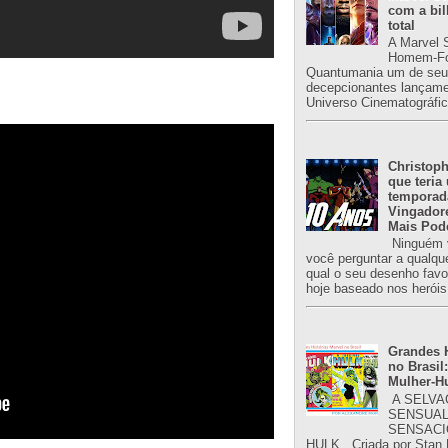
com a bil
total
A Marvel 
Homem-Fo
Quantumania um de seu
decepcionantes lançame
Universo Cinematográfic
Christoph
que teria
temporad
Vingador
Mais Pod
Ninguém v
você perguntar a qualqu
qual o seu desenho favori
hoje baseado nos heróis
Grandes H
no Brasil:
Mulher-H
A SELVA
SENSUAL
SENSACI
HULK . Criada por Stan