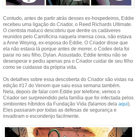
Contudo, antes de partir atrás desses ex-hospedeiros, Eddie
recebeu uma ligação do Criador, o Reed Richards Ultimate.
O cientista maluco descobriu que dentre os cadáveres
reunidos pelo Carnificina naquela imensa cova, não estava
a Anne Weying, ex-esposa do Eddie. O Criador disse que
ela não estava lá porque antes de morrer, o Codex dela foi
parar no seu filho, Dylan. Assustado, Eddie tentou não se
desesperar e pediu apenas pra o Criador cuidar de seu filho
como se cuidasse da própria vida.
Os detalhes sobre essa descoberta do Criador são vistas na
edição #17 do Venom que saiu essa semana também.
Nela, depois de falar com Eddie por telefone, vemos o
Criador ser surpreendido pela família que foi infectada pelos
simbiontes híbridos da Fundação Vida (falamos dela
aqui
).
Eles passaram por todas as defesas de segurança e
invadiram o esconderijo facilmente.