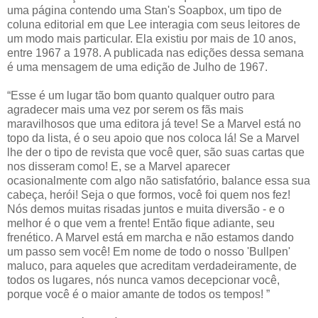
uma página contendo uma Stan's Soapbox, um tipo de
coluna editorial em que Lee interagia com seus leitores de
um modo mais particular. Ela existiu por mais de 10 anos,
entre 1967 a 1978. A publicada nas edições dessa semana
é uma mensagem de uma edição de Julho de 1967.
“Esse é um lugar tão bom quanto qualquer outro para
agradecer mais uma vez por serem os fãs mais
maravilhosos que uma editora já teve! Se a Marvel está no
topo da lista, é o seu apoio que nos coloca lá! Se a Marvel
lhe der o tipo de revista que você quer, são suas cartas que
nos disseram como! E, se a Marvel aparecer
ocasionalmente com algo não satisfatório, balance essa sua
cabeça, herói! Seja o que formos, você foi quem nos fez!
Nós demos muitas risadas juntos e muita diversão - e o
melhor é o que vem a frente! Então fique adiante, seu
frenético. A Marvel está em marcha e não estamos dando
um passo sem você! Em nome de todo o nosso 'Bullpen'
maluco, para aqueles que acreditam verdadeiramente, de
todos os lugares, nós nunca vamos decepcionar você,
porque você é o maior amante de todos os tempos! ”