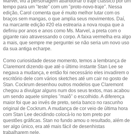
Marvel, viu a personagem abandonar o traje clássico por um
tempo para um "teste" com um "proto-novo-traje". Nessa
edição, Carol comenta que é muito melhor lutar com os
braços sem mangas, o que amplia seus movimentos. Daí,
na marcante edição #20 ela estrearia a nova roupa que a
definiu por anos e anos como Ms. Marvel, a preta com o
gigante raio atravessando o corpo. A faixa vermelha era algo
a mais, que sempre me perguntei se não seria um novo uso
da sua antiga echarpe.
Como curiosidade desse momento, temos a lembrança de
Claremont dizendo que até o último instante Stan Lee se
negava a mudança, e então foi necessário eles invadirem o
escritório dele com vários sketches até um cair no gosto de
Stan. Cockrum desenhou outros modelos que Claremont
chegou a divulgar alguns num dos seus textos, mas acabou
um sendo aquele simples "maiô" o escolhido. A diferença
maior foi que ao invés de preto, seria banco no rascunho
original de Cockrum. A mudança de cor veio de última hora
com Stan Lee decidindo colocá-lo no tom preto por
questões gráficas. Stan no fundo amou o resultado, além de
ser algo único, era até mais fácil de desenhistas
trabalharem nele.