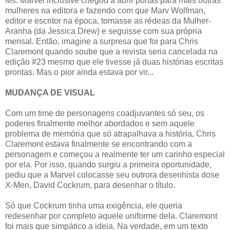
Ms. Marvel inclusive chegou a abrir portas para mais outras
mulheres na editora e fazendo com que Marv Wolfman,
editor e escritor na época, tomasse as rédeas da Mulher-
Aranha (da Jessica Drew) e seguisse com sua própria
mensal. Então, imagine a surpresa que foi para Chris
Claremont quando soube que a revista seria cancelada na
edição #23 mesmo que ele tivesse já duas histórias escritas
prontas. Mas o pior ainda estava por vir...
MUDANÇA DE VISUAL
Com um time de personagens coadjuvantes só seu, os
poderes finalmente melhor abordados e sem aquele
problema de memória que só atrapalhava a história, Chris
Claremont estava finalmente se encontrando com a
personagem e começou a realmente ter um carinho especial
por ela. Por isso, quando surgiu a primeira oportunidade,
pediu que a Marvel colocasse seu outrora desenhista dose
X-Men, David Cockrum, para desenhar o título.
Só que Cockrum tinha uma exigência, ele queria
redesenhar por completo aquele uniforme dela. Claremont
foi mais que simpático a ideia. Na verdade, em um texto