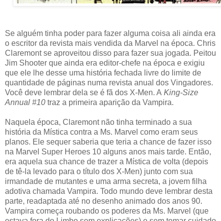
Se alguém tinha poder para fazer alguma coisa ali ainda era
o escritor da revista mais vendida da Marvel na época. Chris
Claremont se aproveitou disso para fazer sua jogada. Peitou
Jim Shooter que ainda era editor-chefe na época e exigiu
que ele lhe desse uma história fechada livre do limite de
quantidade de páginas numa revista anual dos Vingadores.
Você deve lembrar dela se é fã dos X-Men. A
King-Size
Annual #1
0
traz a primeira aparição da Vampira.
Naquela época, Claremont não tinha terminado a sua
história da Mística contra a Ms. Marvel como eram seus
planos. Ele sequer saberia que teria a chance de fazer isso
na Marvel Super Heroes 10 alguns anos mais tarde. Então,
era aquela sua chance de trazer a Mística de volta (depois
de tê-la levado para o título dos X-Men) junto com sua
irmandade de mutantes e uma arma secreta, a jovem filha
adotiva chamada Vampira. Todo mundo deve lembrar desta
parte, readaptada até no desenho animado dos anos 90.
Vampira começa roubando os poderes da Ms. Marvel (que
estava fora do Limbo sem explicações) e sem tomar cuidado