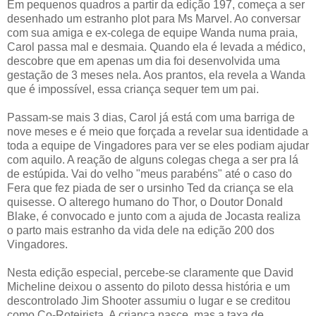
Em pequenos quadros a partir da edição 197, começa a ser
desenhado um estranho plot para Ms Marvel. Ao conversar
com sua amiga e ex-colega de equipe Wanda numa praia,
Carol passa mal e desmaia. Quando ela é levada a médico,
descobre que em apenas um dia foi desenvolvida uma
gestação de 3 meses nela. Aos prantos, ela revela a Wanda
que é impossível, essa criança sequer tem um pai.
Passam-se mais 3 dias, Carol já está com uma barriga de
nove meses e é meio que forçada a revelar sua identidade a
toda a equipe de Vingadores para ver se eles podiam ajudar
com aquilo. A reação de alguns colegas chega a ser pra lá
de estúpida. Vai do velho "meus parabéns" até o caso do
Fera que fez piada de ser o ursinho Ted da criança se ela
quisesse. O alterego humano do Thor, o Doutor Donald
Blake, é convocado e junto com a ajuda de Jocasta realiza
o parto mais estranho da vida dele na edição 200 dos
Vingadores.
Nesta edição especial, percebe-se claramente que David
Micheline deixou o assento do piloto dessa história e um
descontrolado Jim Shooter assumiu o lugar e se creditou
como Co-Roteirista. A criança nasce, mas a taxa de