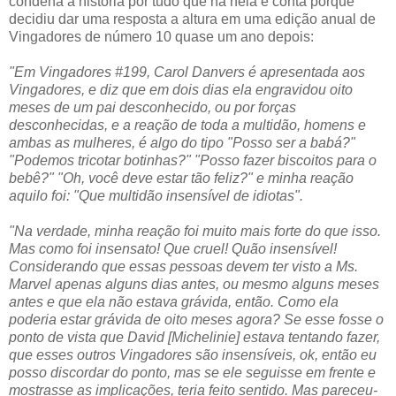
condena a história por tudo que há nela e conta porque
decidiu dar uma resposta a altura em uma edição anual de
Vingadores de número 10 quase um ano depois:
"Em Vingadores #199, Carol Danvers é apresentada aos
Vingadores, e diz que em dois dias ela engravidou oito
meses de um pai desconhecido, ou por forças
desconhecidas, e a reação de toda a multidão, homens e
ambas as mulheres, é algo do tipo "Posso ser a babá?"
"Podemos tricotar botinhas?" "Posso fazer biscoitos para o
bebê?" "Oh, você deve estar tão feliz?" e minha reação
aquilo foi: "Que multidão insensível de idiotas".
"Na verdade, minha reação foi muito mais forte do que isso.
Mas como foi insensato! Que cruel! Quão insensível!
Considerando que essas pessoas devem ter visto a Ms.
Marvel apenas alguns dias antes, ou mesmo alguns meses
antes e que ela não estava grávida, então. Como ela
poderia estar grávida de oito meses agora? Se esse fosse o
ponto de vista que David [Michelinie] estava tentando fazer,
que esses outros Vingadores são insensíveis, ok, então eu
posso discordar do ponto, mas se ele seguisse em frente e
mostrasse as implicações, teria feito sentido. Mas pareceu-