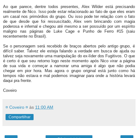
Ao que parece, dentre todos presentes, Alex Wilder está precisando
realmente de Nico. Isso pode estar relacionado ao fato de que eles eram
um casal nos primórdios do grupo. Ou isso pode ter relação com o fato
de que desde que foi ressuscitado, Alex vem brincando com magia
poderosa e infernal e chegou até mesmo a ser possuído por um espírito
maligno nas páginas de Luke Cage e Punho de Ferro #15 (saiu
recentemente no Brasil).
Se o personagem será recebido de braços abertos pelo antigo grupo, é
difícil saber. Talvez ele esteja falando a verdade em busca de ajuda ou
talvez seja novamente uma manipulação do ex-líder dos Fugitivos. O que
é certo é que seu retorno logo neste momento após Nico virar a página
de sua vida e começar a namorar uma amiga é algo que não podia
chegar em pior hora. Mas agora o grupo original está junto como há
tempos não estava e mal podemos imaginar para onde a história levará
daqui pra frente.
Coveiro
¤ Coveiro ¤
às
11:00 AM
Compartilhar