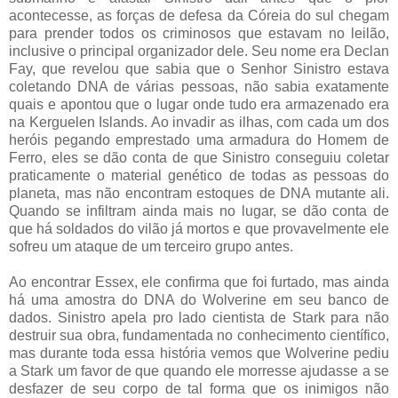
acontecesse, as forças de defesa da Córeia do sul chegam
para prender todos os criminosos que estavam no leilão,
inclusive o principal organizador dele. Seu nome era Declan
Fay, que revelou que sabia que o Senhor Sinistro estava
coletando DNA de várias pessoas, não sabia exatamente
quais e apontou que o lugar onde tudo era armazenado era
na Kerguelen Islands. Ao invadir as ilhas, com cada um dos
heróis pegando emprestado uma armadura do Homem de
Ferro, eles se dão conta de que Sinistro conseguiu coletar
praticamente o material genético de todas as pessoas do
planeta, mas não encontram estoques de DNA mutante ali.
Quando se infiltram ainda mais no lugar, se dão conta de
que há soldados do vilão já mortos e que provavelmente ele
sofreu um ataque de um terceiro grupo antes.
Ao encontrar Essex, ele confirma que foi furtado, mas ainda
há uma amostra do DNA do Wolverine em seu banco de
dados. Sinistro apela pro lado cientista de Stark para não
destruir sua obra, fundamentada no conhecimento científico,
mas durante toda essa história vemos que Wolverine pediu
a Stark um favor de que quando ele morresse ajudasse a se
desfazer de seu corpo de tal forma que os inimigos não