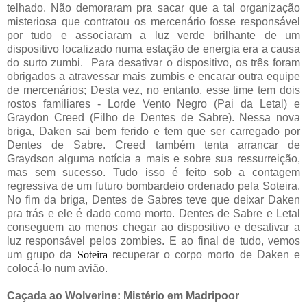
telhado. Não demoraram pra sacar que a tal organização
misteriosa que contratou os mercenário fosse responsável
por tudo e associaram a luz verde brilhante de um
dispositivo localizado numa estação de energia era a causa
do surto zumbi. Para desativar o dispositivo, os três foram
obrigados a atravessar mais zumbis e encarar outra equipe
de mercenários; Desta vez, no entanto, esse time tem dois
rostos familiares - Lorde Vento Negro (Pai da Letal) e
Graydon Creed (Filho de Dentes de Sabre). Nessa nova
briga, Daken sai bem ferido e tem que ser carregado por
Dentes de Sabre. Creed também tenta arrancar de
Graydson alguma notícia a mais e sobre sua ressurreição,
mas sem sucesso. Tudo isso é feito sob a contagem
regressiva de um futuro bombardeio ordenado pela Soteira.
No fim da briga, Dentes de Sabres teve que deixar Daken
pra trás e ele é dado como morto. Dentes de Sabre e Letal
conseguem ao menos chegar ao dispositivo e desativar a
luz responsável pelos zombies. E ao final de tudo, vemos
um grupo da
Soteira
recuperar o corpo morto de Daken e
colocá-lo num avião.
Caçada ao Wolverine: Mistério em Madripoor