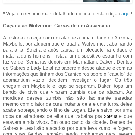
* Veja um resumo mais detalhado do final desta edição
aqui
!
Caçada ao Wolverine: Garras de um Assassino
A história começa com um ataque a uma cidade no Arizona,
Maybelle, por alguém que é igual a Wolverine, trabalhando
para a tal Soteira e após causar um blecaute na cidade e
matar alguns homens, instala um dispositivo estranho com
luz verde. Semanas depois em Manhattam, Daken, Dentes
de Sabres e Lady Letal ao saberem desse ataque e com as
informações que tinham dos Carniceiros sobre o "casulo" de
adamantium vazio, decidem investigar o lugar. Os três
chegam em Maybelle e logo se separam. Daken topa um
bando de civis que viraram zumbis que os atacam. As
mordidas desses zumbis não são facilmente saradas
mesmo com o fator de cura mutante dele e uma turba deles
acaba sobrepujando o filho de Logan. Ele é salvo por uma
tropa de atiradores de elite que trabalha pra
Soteira
e que
estavam ainda vivos. Em outro canto da cidade, Dentes de
Sabres e Letal são atacados por outra leva zumbi e fogem,
com suas feridas também tendo problemas para serem