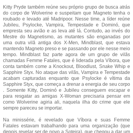
Kitty Pryde também reúne seu próprio grupo de busca atrás
do corpo de Wolverine e suspeitam que Magneto tenha o
roubado e levado até Madripoor. Nesse time, a líder reúne
Jubileu, Psylocke, Vampira, Tempestade e Dominó, que
empresta seu avião e as leva até lá. Contudo, ao invés do
Mestre do Magnetismo, as mutantes são enganadas por
uma outra vilã antiga dos X-Men, Mindblast, que estava
mantendo Magneto preso e se passando por ele nesse meio
tempo. Mindblast faz parte agora de um grupo de vilãs
chamadas Femme Fatales, que é liderada pela Víbora, que
conta também come a Knockout, Bloodlust, Snake Whip e
Sapphire Styx. No ataque das vilãs, Vampira e Tempestade
acabam capturadas enquanto que Psylocke é vítima da
Sapphire Styx, que começa a drenar a energia de seu corpo
. Somente Kitty, Dominó e Jubileu conseguem escapar e
para resgatar as amigas X-Woman precisaria pensar em
como Wolverine agiria ali, naquela ilha do crime que ele
sempre pareceu se importar.
Na minissérie, é revelado que Víbora e suas Femme
Fatales estavam trabalhando para uma organização (que
depois revelar ser de novo a Soteira), que chegou a dar um