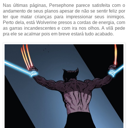
Nas últimas páginas, Persephone parece satisfeita com o
andamento de seus planos apesar de não se sentir feliz por
ter que matar crianças para impressionar seus inimigos.
Perto dela, está Wolverine presos a cordas de energia, com
as garras incandescentes e com ira nos olhos. A vilã pede
pra ele se acalmar pois em breve estará tudo acabado.