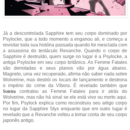
Já a descontrolada Sapphire tem seu corpo dominado por
Psylocke, que a todo momento a enganou ali, e começa a
revisitar toda sua história passada quando foi mesclada com
a assassina do tentáculo Revanche. Quando o corpo de
Sapphire é destruído, quem surge no lugar é a Psylocke, a
antiga Psylocke em seu corpo britânico. As Femme Fatales
são derrotadas e seus planos vão por água abaixo.
Magneto, uma vez recuperado, afirma não saber nada sobre
Wolverine, mas destrói os locais de lançamento e destrona
o império do crime da Víbora. É revelado também que
Soteira
contratou as Femme Fatales para ir atrás do
Wolverine, mas não há sinal se ele está vivo ou morto aqui.
Por fim, Psylock explica como reconstruiu seu artigo corpo
no lugar da Sapphire Styx enquanto que em outro lugar é
revelado que a Revanche voltou a tomar conta de seu corpo
japonês antigo.