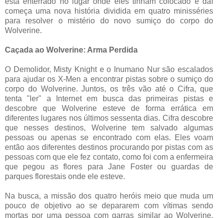
esta enterrado no lugar onde eles tinham colocado e daí
começa uma nova história dividida em quatro minisséries
para resolver o mistério do novo sumiço do corpo do
Wolverine.
Caçada ao Wolverine: Arma Perdida
O Demolidor, Misty Knight e o Inumano Nur são escalados
para ajudar os X-Men a encontrar pistas sobre o sumiço do
corpo do Wolverine. Juntos, os três vão até o Cifra, que
tenta "ler" a Internet em busca das primeiras pistas e
descobre que Wolverine esteve de forma errática em
diferentes lugares nos últimos sessenta dias. Cifra descobre
que nesses destinos, Wolverine tem salvado algumas
pessoas ou apenas se encontrado com elas. Eles voam
então aos diferentes destinos procurando por pistas com as
pessoas com que ele fez contato, como foi com a enfermeira
que pegou as flores para Jane Foster ou guardas de
parques florestais onde ele esteve.
Na busca, a missão dos quatro heróis meio que muda um
pouco de objetivo ao se depararem com vítimas sendo
mortas por uma pessoa com garras similar ao Wolverine.