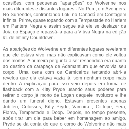
ocasiões, com pequenas "aparições" do Wolverine nos
mais diferentes e distantes lugares - No Peru, em Avengers:
No Surrender, confrontando Loki no Canadá em Contagem
Infinita: Prime, quase topando com a Tempestade no Harlem
em Pantera Negra e assim segue até ele se desfazer da
Joia do Espaço e repassá-la para a Viúva Negra na edição
#1 de Infinity Countdown.
As aparições do Wolverine em diferentes lugares revelaram
que ele estava vivo, mas não explicavam como ele voltou
dos mortos. A primeira pergunta a ser respondida era quanto
ao destino da carapaça de Adamantium que envolvia seu
corpo. Uma cena com os Carniceiros tentando abri-la
revelou que ela estava vazia já, sem nenhum corpo mais
dentro. A explicação para isso veio depois em forma de
flashback com a Kitty Pryde usando seus poderes para
retirar o corpo já morto de Logan daquele invólucro e lhe
dando um funeral digno. Estavam presentes apenas
Jubileu, Colossus, Kitty Pryde, Vampira , Ciclope, Fera,
Flama, Tempestade e Doop. Depois, no tempo presente,
após tirar um dia para beber em homenagem ao amigo,
Pryde se dá conta de que o corpo do Wolverine não mais