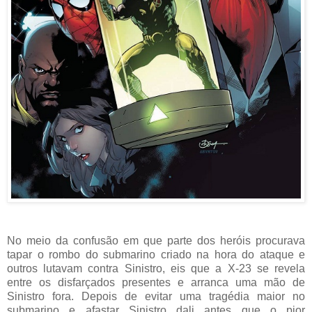
No meio da confusão em que parte dos heróis procurava
tapar o rombo do submarino criado na hora do ataque e
outros lutavam contra Sinistro, eis que a X-23 se revela
entre os disfarçados presentes e arranca uma mão de
Sinistro fora. Depois de evitar uma tragédia maior no
submarino e afastar Sinistro dali antes que o pior