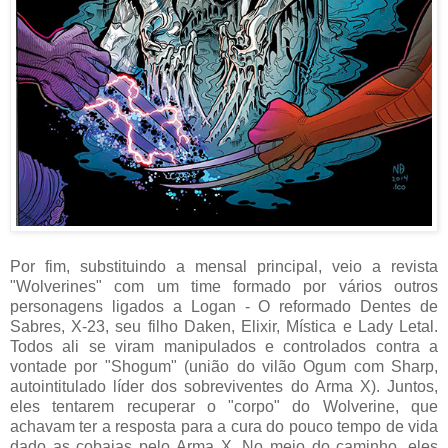
Por fim, substituindo a mensal principal, veio a revista
"Wolverines" com um time formado por vários outros
personagens ligados a Logan - O reformado Dentes de
Sabres, X-23, seu filho Daken, Elixir, Mística e Lady Letal.
Todos ali se viram manipulados e controlados contra a
vontade por "Shogum" (união do vilão Ogum com Sharp,
autointitulado líder dos sobreviventes do Arma X). Juntos,
eles tentarem recuperar o "corpo" do Wolverine, que
achavam ter a resposta para a cura do pouco tempo de vida
dado as cobaias pelo Arma X. No meio do caminho, eles