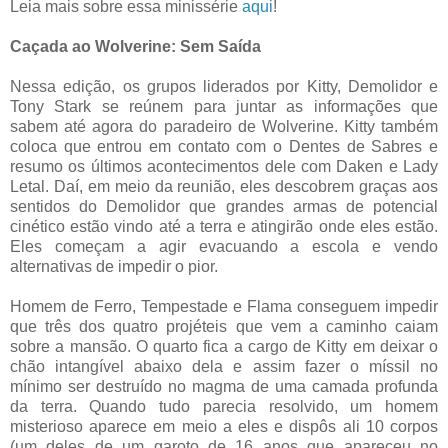
Leia mais sobre essa minissérie
aqui
!
Caçada ao Wolverine: Sem Saída
Nessa edição, os grupos liderados por Kitty, Demolidor e
Tony Stark se reúnem para juntar as informações que
sabem até agora do paradeiro de Wolverine. Kitty também
coloca que entrou em contato com o Dentes de Sabres e
resumo os últimos acontecimentos dele com Daken e Lady
Letal. Daí, em meio da reunião, eles descobrem graças aos
sentidos do Demolidor que grandes armas de potencial
cinético estão vindo até a terra e atingirão onde eles estão.
Eles começam a agir evacuando a escola e vendo
alternativas de impedir o pior.
Homem de Ferro, Tempestade e Flama conseguem impedir
que três dos quatro projéteis que vem a caminho caiam
sobre a mansão. O quarto fica a cargo de Kitty em deixar o
chão intangível abaixo dela e assim fazer o míssil no
mínimo ser destruído no magma de uma camada profunda
da terra. Quando tudo parecia resolvido, um homem
misterioso aparece em meio a eles e dispôs ali 10 corpos
(um deles de um garoto de 16 anos que apareceu no