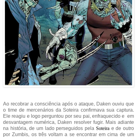
Ao recobrar a consciência após o ataque, Daken ouviu que
o time de mercenários da Soteira confirmava sua captura.
Ele reagiu e logo perguntou por seu pai, enfraquecido e em
desvantagem numérica, Daken resolver fugir. Mais adiante
na história, de um lado perseguidos pela
Soteira
e de outro
por Zumbis, os três voltam a se encontrar em cima de um