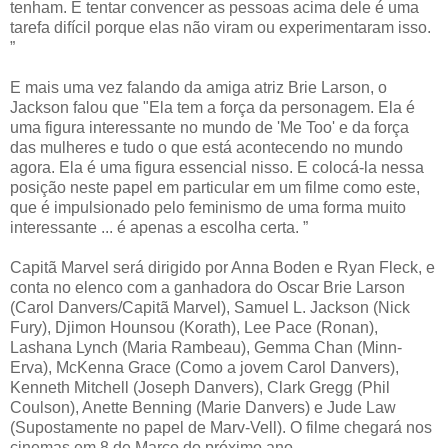
tenham. E tentar convencer as pessoas acima dele é uma
tarefa difícil porque elas não viram ou experimentaram isso.
”
E mais uma vez falando da amiga atriz Brie Larson, o
Jackson falou que "Ela tem a força da personagem. Ela é
uma figura interessante no mundo de 'Me Too' e da força
das mulheres e tudo o que está acontecendo no mundo
agora. Ela é uma figura essencial nisso. E colocá-la nessa
posição neste papel em particular em um filme como este,
que é impulsionado pelo feminismo de uma forma muito
interessante ... é apenas a escolha certa. ”
Capitã Marvel será dirigido por Anna Boden e Ryan Fleck, e
conta no elenco com a ganhadora do Oscar Brie Larson
(Carol Danvers/Capitã Marvel), Samuel L. Jackson (Nick
Fury), Djimon Hounsou (Korath), Lee Pace (Ronan),
Lashana Lynch (Maria Rambeau), Gemma Chan (Minn-
Erva), McKenna Grace (Como a jovem Carol Danvers),
Kenneth Mitchell (Joseph Danvers), Clark Gregg (Phil
Coulson), Anette Benning (Marie Danvers) e Jude Law
(Supostamente no papel de Marv-Vell). O filme chegará nos
cinemas em 8 de Março do próximo ano.