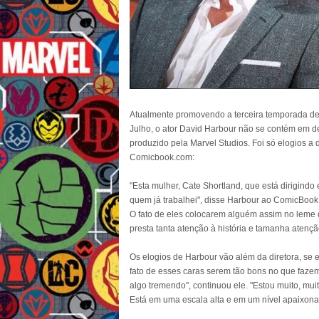
Atualmente promovendo a terceira temporada de 
Julho, o ator David Harbour não se contém em de
produzido pela Marvel Studios. Foi só elogios a
Comicbook.com:
"Esta mulher, Cate Shortland, que está dirigindo
quem já trabalhei", disse Harbour ao ComicBook.c
O fato de eles colocarem alguém assim no leme 
presta tanta atenção à história e tamanha atençã
Os elogios de Harbour vão além da diretora, se 
fato de esses caras serem tão bons no que faze
algo tremendo", continuou ele. "Estou muito, muit
Está em uma escala alta e em um nível apaixonado