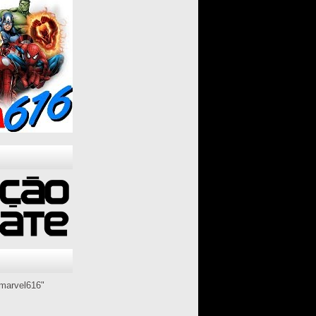
marvel616"