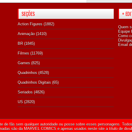
SEÇÕES
+ ED
Action Figures
(1882)
Quem s
Equipe E
Animação
(1410)
Como co
Divulga
BR
(1845)
Email d
Filmes
(11769)
Games
(825)
Quadrinhos
(4528)
Quadrinhos Digitais
(65)
Seriados
(4826)
US
(2820)
te de fãs sem qualquer autoridade ou posse sobre esses personagens. Todos 
onadas são da
MARVEL COMICS
e apenas usados neste site a título de divu