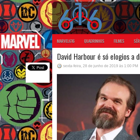
MARVEL616
QUADRINHOS
FILMES
SÉR
David Harbour é só elogios a d
sexta-feira, 28 de junho de 2019 às 1:00 PM