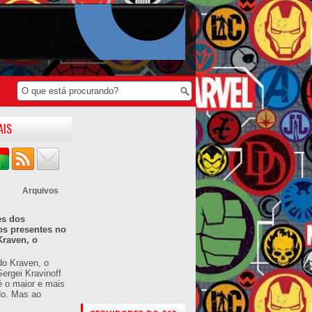
AIS
Arquivos
es dos
os presentes no
Kraven, o
do Kraven, o
ergei Kravinoff
é o maior e mais
do. Mas ao