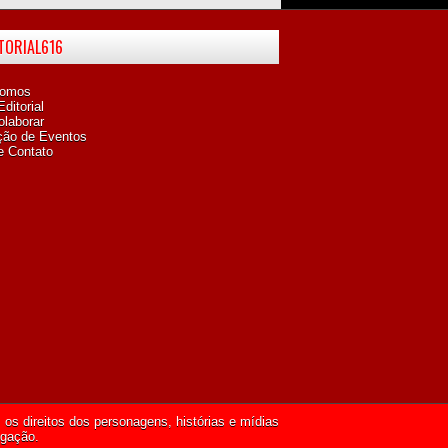
ITORIAL616
omos
ditorial
laborar
ção de Eventos
e Contato
os direitos dos personagens, histórias e mídias
lgação.