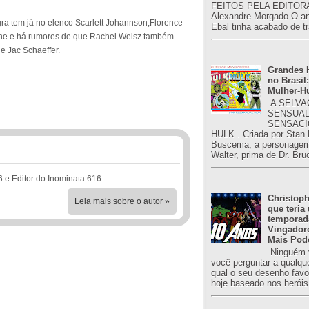
FEITOS PELA EDITORA
Alexandre Morgado O an
gra tem já no elenco Scarlett Johannson,Florence
Ebal tinha acabado de tr
one e há rumores de que Rachel Weisz também
 e Jac Schaeffer.
Grandes H
no Brasil:
Mulher-H
A SELVA
SENSUAL
SENSACI
HULK . Criada por Stan
Buscema, a personagem 
Walter, prima de Dr. Bru
6 e Editor do Inominata 616.
Christoph
Leia mais sobre o autor »
que teria
temporad
Vingador
Mais Pod
Ninguém v
você perguntar a qualqu
qual o seu desenho favori
hoje baseado nos heróis