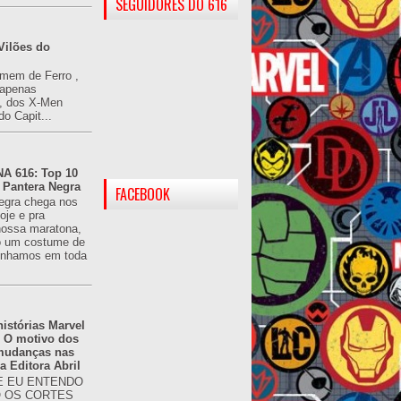
SEGUIDORES DO 616
Vilões do
omem de Ferro ,
(apenas
), dos X-Men
do Capit...
 616: Top 10
 Pantera Negra
FACEBOOK
egra chega nos
oje e pra
ossa maratona,
o um costume de
tínhamos em toda
istórias Marvel
: O motivo dos
 mudanças nas
da Editora Abril
 EU ENTENDO
O OS CORTES