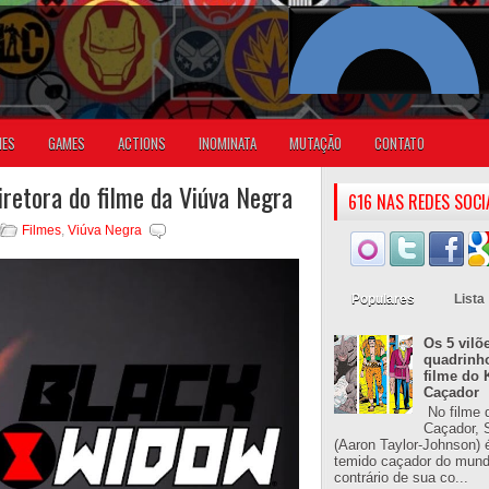
IES
GAMES
ACTIONS
INOMINATA
MUTAÇÃO
CONTATO
iretora do filme da Viúva Negra
616 NAS REDES SOCI
Filmes
,
Viúva Negra
Populares
Lista
Os 5 vilõ
quadrinh
filme do 
Caçador
No filme 
Caçador, S
(Aaron Taylor-Johnson) 
temido caçador do mun
contrário de sua co...