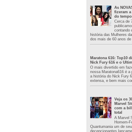
As NOVAS
fizeram a
do tempo
Cerca de 
publicamo
contando 
história das Mulheres d
dos mais de 60 anos de 
Maratona 616: Top10 di
Nick Fury 616 e o Ulti
O mais divertido em faz
nossa Maratona616 é a 
a história do Nick Fury 
extensa, e bem mais co
Veja os 3
Marvel St
com a bil
total
A Marvel 
Homem-Fo
Quantumania um de seu
decepcionantes lançame