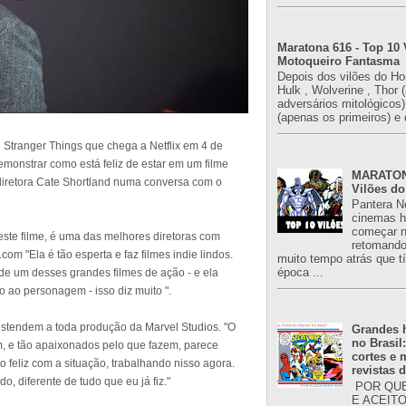
Maratona 616 - Top 10 
Motoqueiro Fantasma
Depois dos vilões do H
Hulk , Wolverine , Thor 
adversários mitológicos
(apenas os primeiros) e 
Stranger Things que chega a Netflix em 4 de
monstrar como está feliz de estar em um filme
MARATONA
 diretora Cate Shortland numa conversa com o
Vilões do
Pantera N
cinemas h
começar n
 este filme, é uma das melhores diretoras com
retomand
om "Ela é tão esperta e faz filmes indie lindos.
muito tempo atrás que 
época ...
de um desses grandes filmes de ação - e ela
o ao personagem - isso diz muito ".
estendem a toda produção da Marvel Studios. "O
Grandes h
no Brasil
m, e tão apaixonados pelo que fazem, parece
cortes e
o feliz com a situação, trabalhando nisso agora.
revistas 
, diferente de tudo que eu já fiz."
POR QUE
E ACEIT