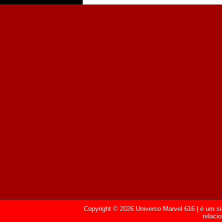
Copyright ©
2026
Universo Marvel 616
| é um si
relaci