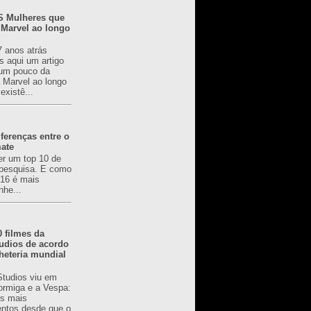
 Mulheres que
 Marvel ao longo
7 anos atrás
s aqui um artigo
um pouco da
a Marvel ao longo
existê...
ferenças entre o
mate
er um top 10 de
pesquisa. E como
616 é mais
nhe...
0 filmes da
udios de acordo
heteria mundial
Studios viu em
rmiga e a Vespa:
s mais
ntos desde que o