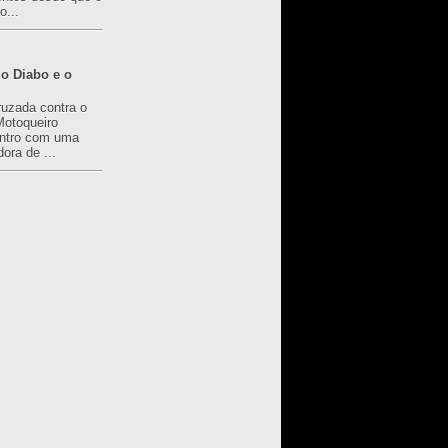
o...
o Diabo e o
ruzada contra o
Motoqueiro
ntro com uma
ora de ...