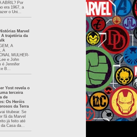
 ABRIL? Por
o era 1967, a
azer o Uni...
istórias Marvel
 A trajetória da
ulk
GEM, A
, A
ONAL MULHER-
 Lee e John
é Jennifer
ce B...
er Yost revela o
 uma terceira
a de
es: Os Heróis
erosos da Terra
ai titubear. Se
er fã da Marvel
to já feito até
 da Casa da...