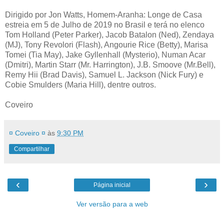
Dirigido por Jon Watts, Homem-Aranha: Longe de Casa
estreia em 5 de Julho de 2019 no Brasil e terá no elenco
Tom Holland (Peter Parker), Jacob Batalon (Ned), Zendaya
(MJ), Tony Revolori (Flash), Angourie Rice (Betty), Marisa
Tomei (Tia May), Jake Gyllenhall (Mysterio), Numan Acar
(Dmitri), Martin Starr (Mr. Harrington), J.B. Smoove (Mr.Bell),
Remy Hii (Brad Davis), Samuel L. Jackson (Nick Fury) e
Cobie Smulders (Maria Hill), dentre outros.
Coveiro
¤ Coveiro ¤
às
9:30 PM
Compartilhar
‹
›
Página inicial
Ver versão para a web