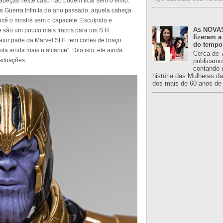
 cabeças neste caso não podem ficar sem o elmo.
a Guerra Infinita do ano passado, aquela cabeça
ocê o mostre sem o capacete. Esculpido e
As NOVAS
ce são um pouco mais fracos para um S.H.
fizeram a
maior parte da Marvel SHF tem cortes de braço
do tempo
ta ainda mais o alcance". Dito isto, ele ainda
Cerca de 
situações.
publicamo
contando 
história das Mulheres d
dos mais de 60 anos de 