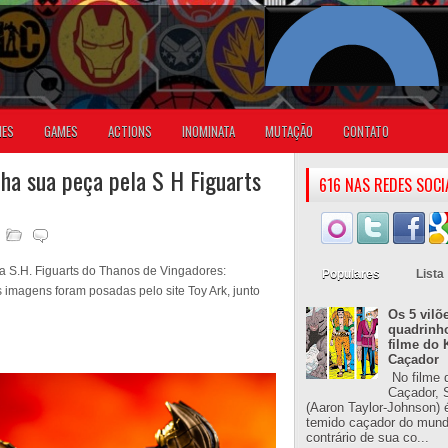
IES
GAMES
ACTIONS
INOMINATA
MUTAÇÃO
CONTATO
ha sua peça pela S H Figuarts
616 NAS REDES SOCI
a S.H. Figuarts do Thanos de Vingadores:
Populares
Lista
imagens foram posadas pelo site Toy Ark, junto
Os 5 vilõ
quadrinh
filme do 
Caçador
No filme 
Caçador, S
(Aaron Taylor-Johnson) 
temido caçador do mun
contrário de sua co...