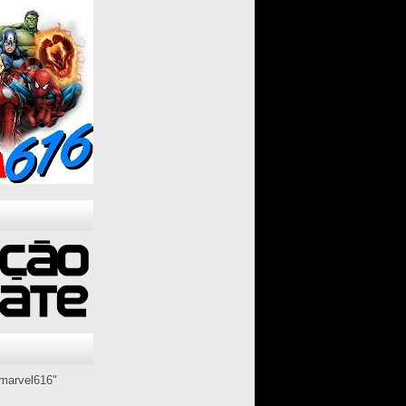
marvel616"