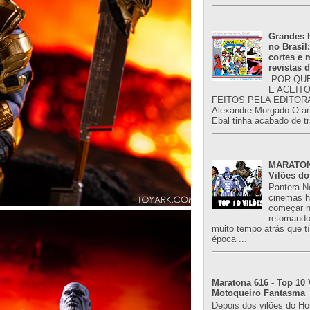
Grandes h
no Brasil
cortes e
revistas 
POR QUE
E ACEIT
FEITOS PELA EDITORA
Alexandre Morgado O an
Ebal tinha acabado de tr
MARATONA
Vilões do
Pantera N
cinemas h
começar n
retomand
muito tempo atrás que 
época ...
Maratona 616 - Top 10 
Motoqueiro Fantasma
Depois dos vilões do H