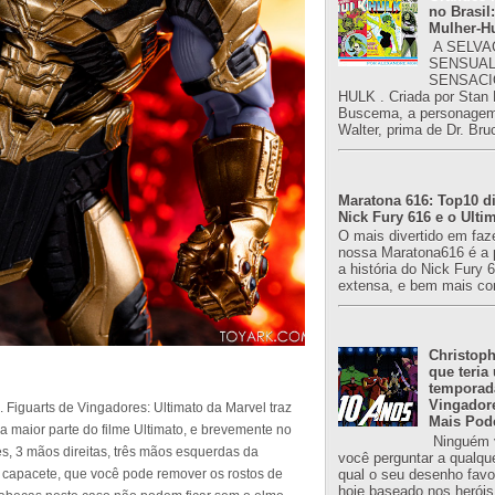
no Brasil:
Mulher-H
A SELVA
SENSUAL
SENSACI
HULK . Criada por Stan
Buscema, a personagem 
Walter, prima de Dr. Bru
Maratona 616: Top10 di
Nick Fury 616 e o Ulti
O mais divertido em faz
nossa Maratona616 é a 
a história do Nick Fury 
extensa, e bem mais co
Christoph
que teria
temporad
Vingador
. Figuarts de Vingadores: Ultimato da Marvel traz
Mais Pod
 maior parte do filme Ultimato, e brevemente no
Ninguém v
ces, 3 mãos direitas, três mãos esquerdas da
você perguntar a qualqu
 capacete, que você pode remover os rostos de
qual o seu desenho favori
hoje baseado nos heróis