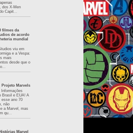
(apenas
), dos X-Men
do Capit...
0 filmes da
udios de acordo
heteria mundial
Studios viu em
rmiga e a Vespa:
s mais
ntos desde que o
o...
 Projeto Marvels
! Informações
o Brasil e EUA! A
z esse ano 70
, não
e a Marvel, mas
m qu...
istórias Marvel