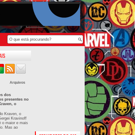
AIS
Arquivos
es dos
os presentes no
Kraven, o
do Kraven, o
ergei Kravinoff
é o maior e mais
do. Mas ao