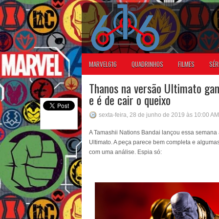
MARVEL616
QUADRINHOS
FILMES
SÉR
Thanos na versão Ultimato gan
e é de cair o queixo
sexta-feira, 28 de junho de 2019 às 10:00 AM
A Tamashii Nations Bandai lançou essa semana 
Ultimato. A peça parece bem completa e algumas 
com uma análise. Espia só: