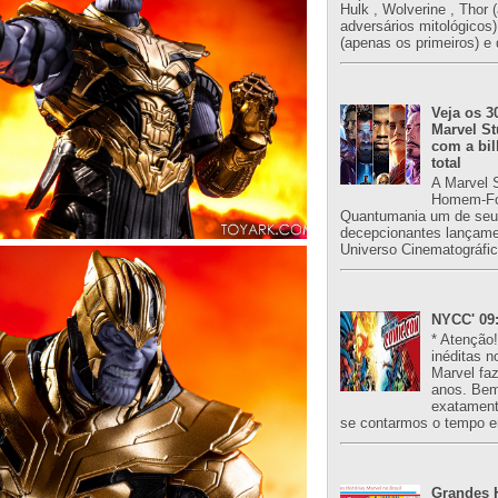
Hulk , Wolverine , Thor 
adversários mitológicos
(apenas os primeiros) e 
Veja os 3
Marvel St
com a bil
total
A Marvel 
Homem-Fo
Quantumania um de seu
decepcionantes lançame
Universo Cinematográfic
NYCC' 09:
* Atenção
inéditas n
Marvel fa
anos. Bem
exatament
se contarmos o tempo e
Grandes H