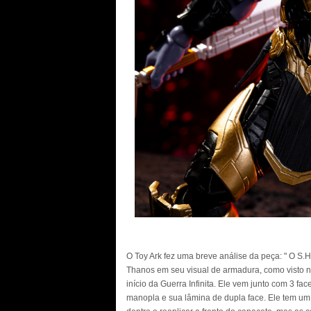
O Toy Ark fez uma breve análise da peça: " O S.H
Thanos em seu visual de armadura, como visto na
início da Guerra Infinita. Ele vem junto com 3 fa
manopla e sua lâmina de dupla face. Ele tem um