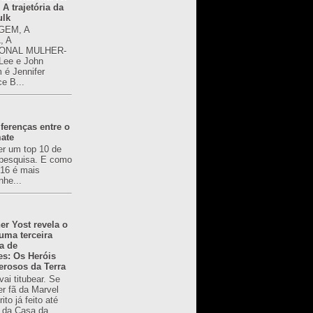
 A trajetória da
ulk
GEM, A
, A
ONAL MULHER-
 Lee e John
é Jennifer
ce B...
ferenças entre o
mate
er um top 10 de
pesquisa. E como
616 é mais
nhe...
er Yost revela o
 uma terceira
a de
es: Os Heróis
erosos da Terra
ai titubear. Se
er fã da Marvel
to já feito até
 da Casa da...