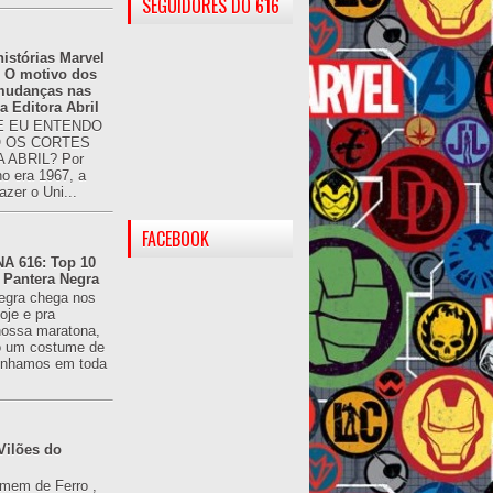
SEGUIDORES DO 616
istórias Marvel
: O motivo dos
 mudanças nas
da Editora Abril
 EU ENTENDO
O OS CORTES
 ABRIL? Por
o era 1967, a
azer o Uni...
FACEBOOK
 616: Top 10
 Pantera Negra
egra chega nos
oje e pra
ossa maratona,
o um costume de
tínhamos em toda
Vilões do
omem de Ferro ,