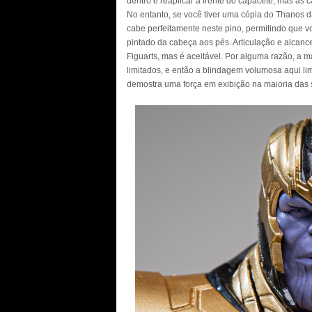
dentro e reaplicar a frente do capacete, mas as
No entanto, se você tiver uma cópia do Thanos d
cabe perfeitamente neste pino, permitindo que v
pintado da cabeça aos pés. Articulação e alcan
Figuarts, mas é aceitável. Por alguma razão, a 
limitados, e então a blindagem volumosa aqui limi
demostra uma força em exibição na maioria das 