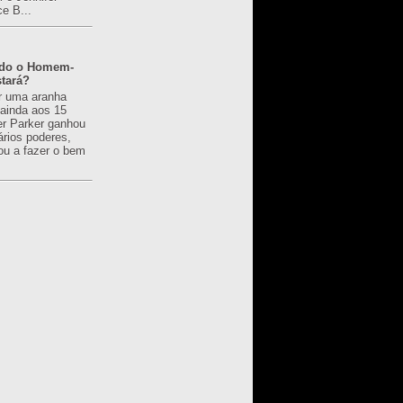
ce B...
ado o Homem-
tará?
r uma aranha
 ainda aos 15
er Parker ganhou
ários poderes,
u a fazer o bem