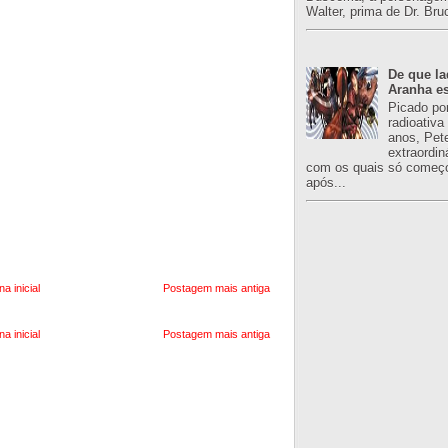
Walter, prima de Dr. Bru
De que l
Aranha es
Picado po
radioativa
anos, Pet
extraordin
com os quais só começo
após...
na inicial
Postagem mais antiga
na inicial
Postagem mais antiga