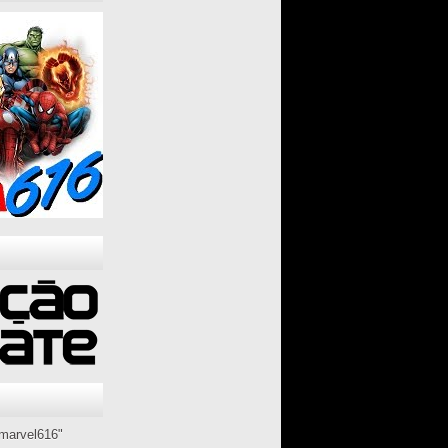
marvel616"