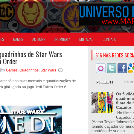
IES
GAMES
ACTIONS
INOMINATA
MUTAÇÃO
CONTATO
quadrinhos de Star Wars
616 NAS REDES SOCI
n Order
Games
,
Quadrinhos
,
Star Wars
arar só nas suas mensais e quadrinizações de
Populares
Lista
o gibi ligado ao jogo Jedi Fallen Order é
Os 5 vilõ
quadrinh
filme do 
Caçador
No filme 
Caçador, S
(Aaron Taylor-Johnson) 
temido caçador do mun
contrário de sua co...