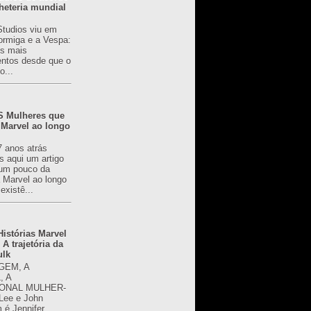
heteria mundial
Studios viu em
rmiga e a Vespa:
s mais
ntos desde que o
o...
 Mulheres que
 Marvel ao longo
7 anos atrás
s aqui um artigo
um pouco da
a Marvel ao longo
existê...
istórias Marvel
 A trajetória da
ulk
GEM, A
, A
ONAL MULHER-
 Lee e John
é Jennifer