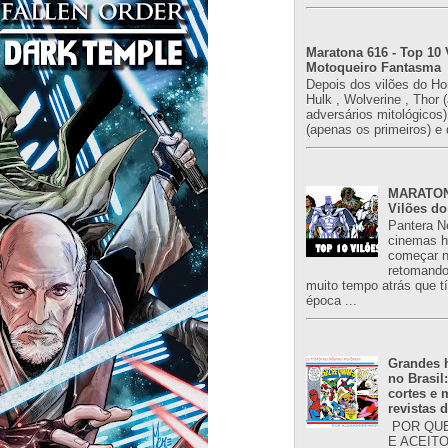
Maratona 616 - Top 10 
Motoqueiro Fantasma
Depois dos vilões do H
Hulk , Wolverine , Thor 
adversários mitológicos
(apenas os primeiros) e 
MARATONA
Vilões do
Pantera N
cinemas h
começar n
retomand
muito tempo atrás que 
época ...
Grandes h
no Brasil
cortes e
revistas 
POR QUE
E ACEIT