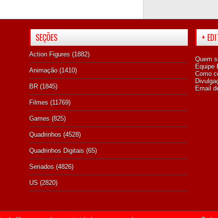
SEÇÕES
+ ED
Action Figures
(1882)
Quem s
Equipe E
Animação
(1410)
Como co
Divulga
BR
(1845)
Email d
Filmes
(11769)
Games
(825)
Quadrinhos
(4528)
Quadrinhos Digitais
(65)
Seriados
(4826)
US
(2820)