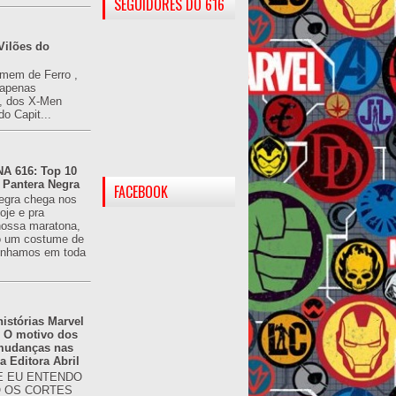
SEGUIDORES DO 616
Vilões do
omem de Ferro ,
(apenas
), dos X-Men
do Capit...
 616: Top 10
 Pantera Negra
FACEBOOK
egra chega nos
oje e pra
ossa maratona,
o um costume de
tínhamos em toda
istórias Marvel
: O motivo dos
 mudanças nas
da Editora Abril
 EU ENTENDO
O OS CORTES