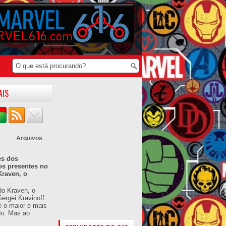
AIS
Arquivos
es dos
os presentes no
Kraven, o
do Kraven, o
ergei Kravinoff
é o maior e mais
do. Mas ao