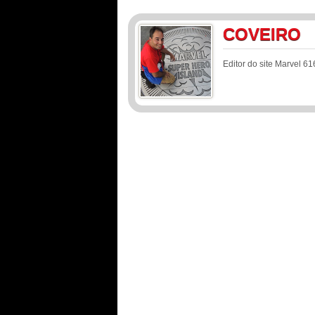
COVEIRO
Editor do site Marvel 61