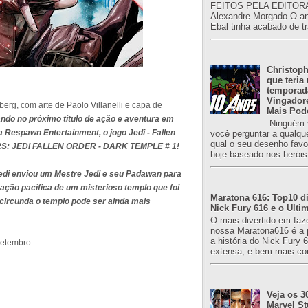
FEITOS PELA EDITORA
Alexandre Morgado O an
Ebal tinha acabado de tr
Christoph
que teria
temporad
Vingador
erg, com arte de Paolo Villanelli e capa de
Mais Pod
ndo no próximo título de ação e aventura em
Ninguém v
a Respawn Entertainment, o jogo Jedi - Fallen
você perguntar a qualqu
qual o seu desenho favori
ARS: JEDI FALLEN ORDER - DARK TEMPLE # 1!
hoje baseado nos heróis
Jedi enviou um Mestre Jedi e seu Padawan para
ação pacífica de um misterioso templo que foi
Maratona 616: Top10 di
 circunda o templo pode ser ainda mais
Nick Fury 616 e o Ulti
O mais divertido em faz
nossa Maratona616 é a 
a história do Nick Fury 
Setembro.
extensa, e bem mais co
Veja os 3
Marvel St