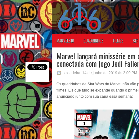
MARVEL616
QUADRINHOS
FILMES
SÉR
Marvel lançará minissérie em 
conectada com jogo Jedi Falle
sexta-feira, 14 de junho de 2019 às 3:00 PM
Os quadrinhos de Star Wars da Marvel não vão p
filmes. Eis que tudo se expande quando o primeir
anunciado junto com sua capa essa semana: