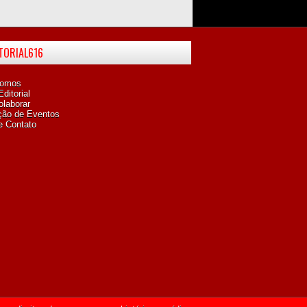
ITORIAL616
omos
ditorial
laborar
ção de Eventos
e Contato