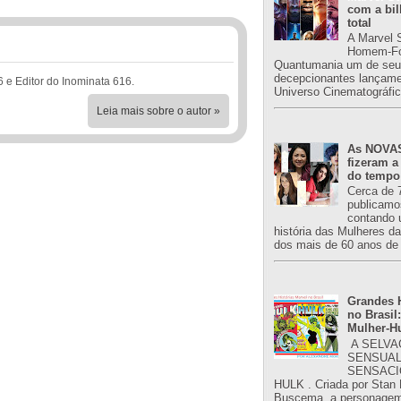
com a bil
total
A Marvel 
Homem-Fo
Quantumania um de seu
decepcionantes lançame
6 e Editor do Inominata 616.
Universo Cinematográfic
Leia mais sobre o autor »
As NOVAS
fizeram a
do tempo
Cerca de 
publicamo
contando 
história das Mulheres d
dos mais de 60 anos de 
Grandes H
no Brasil:
Mulher-H
A SELVA
SENSUAL
SENSACI
HULK . Criada por Stan
Buscema, a personagem 