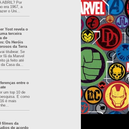
 ABRIL? Por
o era 1967, a
azer o Uni...
er Yost revela o
 uma terceira
a de
es: Os Heróis
erosos da Terra
ai titubear. Se
er fã da Marvel
to já feito até
 da Casa da...
ferenças entre o
mate
er um top 10 de
pesquisa. E como
616 é mais
nhe...
0 filmes da
udios de acordo