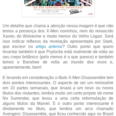
Um detalhe que chama a atenção nessa imagem é que não
temos a presença dos X-Men novinhos, nem do renascido
Xavier, do Wolverine e muito menos do Velho Logan. Será
isso indicar reflexos da revelação apresentada por Stark,
que escrevi no
artigo anterior
? Outro ponto que quero
levantar também é que Psylocke está realmente de volta ao
seu corpo britânico (pelo menos é o que parece) e também
temos o Banshee de volta ao mundo dos vivos e,
aparentemente, bem!
E levando em consideração o título X-Men Disassemble tem
dois pontos interessantes. O aspecto de ser um minissérie
em 10 partes semanais, que levará a um novo ou novos
títulos dos mutantes, lembra muito um certo projeto de nome
No Surrender, que levou a uma certa reformulação de
alguns títulos da Marvel. E o outro ponto interessante é
diretamente no título, que lembra um arco chamado
Avengers: Disassemble, que ficou conhecido aqui no Brasil