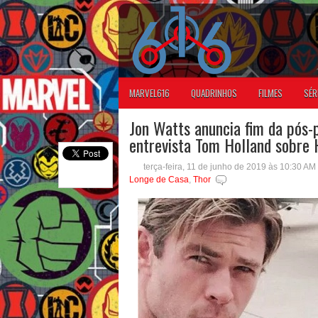
MARVEL616
QUADRINHOS
FILMES
SÉR
Jon Watts anuncia fim da pós
entrevista Tom Holland sobre
terça-feira, 11 de junho de 2019 às 10:30 AM
Longe de Casa
,
Thor