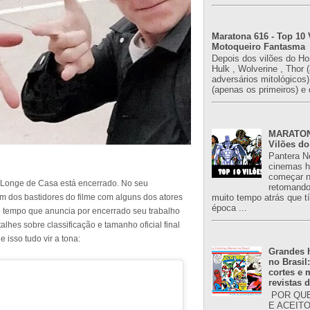
Maratona 616 - Top 10 
Motoqueiro Fantasma
Depois dos vilões do H
Hulk , Wolverine , Thor 
adversários mitológicos
(apenas os primeiros) e 
MARATONA
Vilões do
Pantera N
cinemas h
começar n
Longe de Casa está encerrado. No seu
retomand
m dos bastidores do filme com alguns dos atores
muito tempo atrás que 
época ...
tempo que anuncia por encerrado seu trabalho
alhes sobre classificação e tamanho oficial final
 isso tudo vir a tona:
Grandes h
no Brasil
cortes e
revistas 
POR QUE
E ACEIT