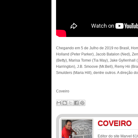
Chegando em 5 de Julho de 2019 no Brasil, Ho
Holland (Peter Parker), Jacob Batalon (Ned), Zen
(Betty), Marisa Tomei (Tia May), Jake Gyllenhall (
Harrington), J.B. Smoove (Mr.Bell), Remy Hii (Br
Smulders (Maria Hill), dentre outros. A direção d
Coveiro
COVEIRO
Editor do site Marvel 61