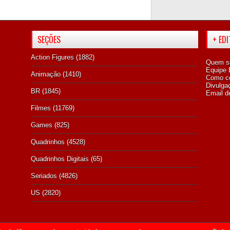
SEÇÕES
+ ED
Action Figures
(1882)
Quem s
Equipe E
Animação
(1410)
Como co
Divulga
BR
(1845)
Email d
Filmes
(11769)
Games
(825)
Quadrinhos
(4528)
Quadrinhos Digitais
(65)
Seriados
(4826)
US
(2820)