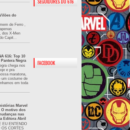
SEGUIDORES DO 616
Vilões do
omem de Ferro ,
(apenas
), dos X-Men
do Capit...
 616: Top 10
 Pantera Negra
FACEBOOK
egra chega nos
oje e pra
ossa maratona,
o um costume de
tínhamos em toda
istórias Marvel
: O motivo dos
 mudanças nas
da Editora Abril
 EU ENTENDO
O OS CORTES