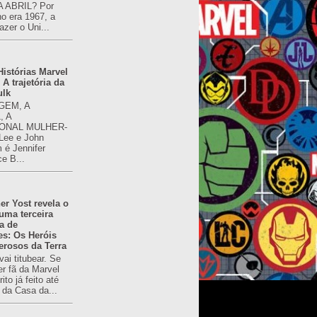
 ABRIL? Por
o era 1967, a
azer o Uni...
istórias Marvel
 A trajetória da
ulk
GEM, A
, A
ONAL MULHER-
 Lee e John
é Jennifer
ce B...
er Yost revela o
 uma terceira
a de
es: Os Heróis
erosos da Terra
ai titubear. Se
er fã da Marvel
to já feito até
 da Casa da...