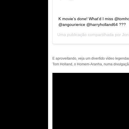
K movie’s done! What’d I miss @tomh
@angourierice @harryholland64 ???
Uma publicação compartilhada por
Jon
E aproveitando, veja um divertido vídeo legenda
Tom Holland, o Homem-Aranha, numa divulgação