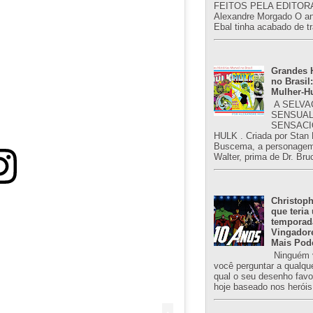
FEITOS PELA EDITORA
Alexandre Morgado O an
Ebal tinha acabado de tr
Grandes H
no Brasil:
Mulher-H
A SELVA
SENSUAL
SENSACI
HULK . Criada por Stan
Buscema, a personagem 
Walter, prima de Dr. Bru
Christoph
que teria
temporad
Vingador
Mais Pod
Ninguém v
você perguntar a qualqu
qual o seu desenho favori
hoje baseado nos heróis