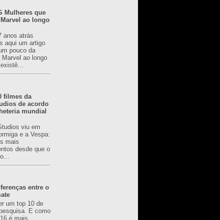
 Mulheres que
 Marvel ao longo
7 anos atrás
s aqui um artigo
um pouco da
a Marvel ao longo
existê...
0 filmes da
udios de acordo
heteria mundial
Studios viu em
rmiga e a Vespa:
s mais
ntos desde que o
o...
ferenças entre o
mate
er um top 10 de
pesquisa. E como
616 é mais