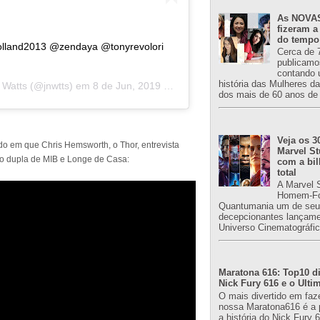
As NOVAS
fizeram a
do tempo
olland2013 @zendaya @tonyrevolori
Cerca de 
publicamo
contando 
história das Mulheres d
 Watts
(@jnwtts) em
8 de Jun, 2019 às 5:25 PDT
dos mais de 60 anos de 
Veja os 3
do em que Chris Hemsworth, o Thor, entrevista
Marvel St
 dupla de MIB e Longe de Casa:
com a bil
total
A Marvel 
Homem-Fo
Quantumania um de seu
decepcionantes lançame
Universo Cinematográfic
Maratona 616: Top10 di
Nick Fury 616 e o Ulti
O mais divertido em faz
nossa Maratona616 é a 
a história do Nick Fury 