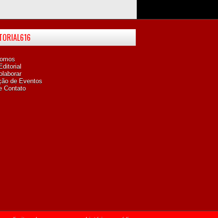
ITORIAL616
omos
ditorial
laborar
ção de Eventos
e Contato