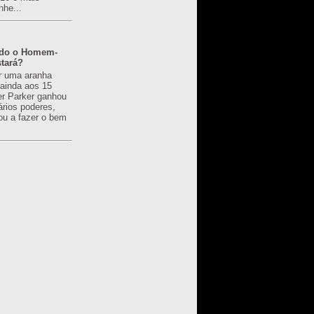
nhe...
ado o Homem-
tará?
r uma aranha
 ainda aos 15
er Parker ganhou
ários poderes,
u a fazer o bem