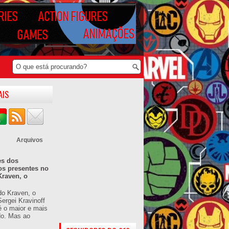
AIS
Arquivos
es dos
os presentes no
Kraven, o
do Kraven, o
ergei Kravinoff
é o maior e mais
do. Mas ao