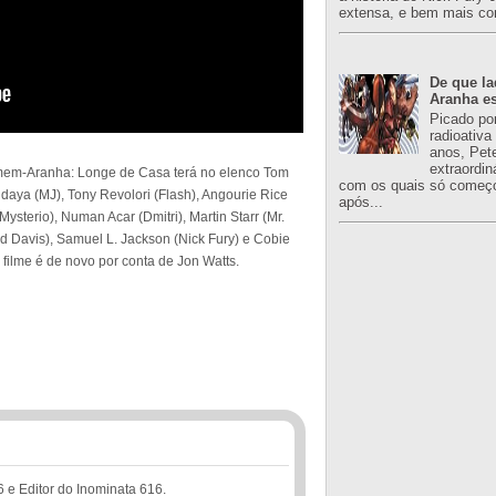
extensa, e bem mais co
De que l
Aranha es
Picado po
radioativa
anos, Pet
extraordin
mem-Aranha: Longe de Casa terá no elenco Tom
com os quais só começo
daya (MJ), Tony Revolori (Flash), Angourie Rice
após...
Mysterio), Numan Acar (Dmitri), Martin Starr (Mr.
ad Davis), Samuel L. Jackson (Nick Fury) e Cobie
o filme é de novo por conta de Jon Watts.
6 e Editor do Inominata 616.