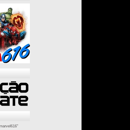
marvel616"