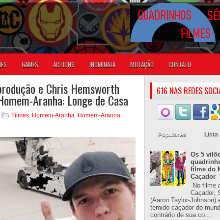
IES
GAMES
ACTIONS
INOMINATA
MUTAÇÃO
CONTATO
-produção e Chris Hemsworth
616 NAS REDES SOCI
 Homem-Aranha: Longe de Casa
Filmes
,
Homem-Aranha
,
Homem-Aranha:
Populares
Lista
Os 5 vilõ
quadrinh
filme do 
Caçador
No filme 
Caçador, S
(Aaron Taylor-Johnson) 
temido caçador do mun
contrário de sua co...