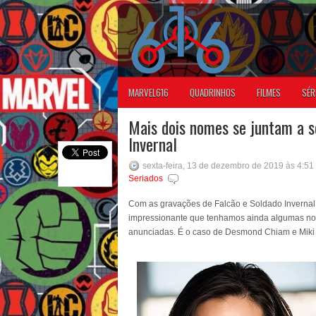
MARVEL616
QUADRINHOS
FILMES
SÉR
Mais dois nomes se juntam a s
Invernal
sexta-feira, 13 de dezembro de 2019 às 4:5
Seriados
Com as gravações de Falcão e Soldado Invernal
impressionante que tenhamos ainda algumas no
anunciadas. É o caso de Desmond Chiam e Miki