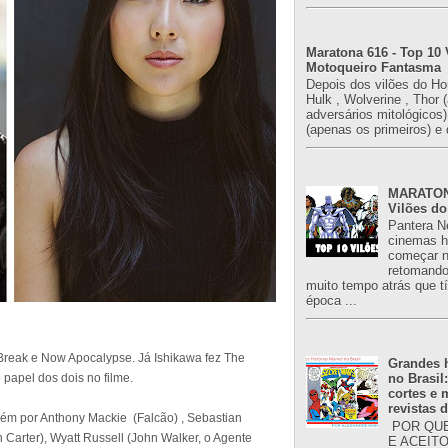
Maratona 616 - Top 10 
Motoqueiro Fantasma
Depois dos vilões do H
Hulk , Wolverine , Thor 
adversários mitológicos
(apenas os primeiros) e 
MARATONA
Vilões do
Pantera N
cinemas h
começar n
retomand
muito tempo atrás que 
época ...
Break e Now Apocalypse. Já Ishikawa fez The
Grandes h
 papel dos dois no filme.
no Brasil
cortes e
revistas 
ém por Anthony Mackie (Falcão) , Sebastian
POR QUE
Carter), Wyatt Russell (John Walker, o Agente
E ACEIT