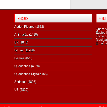
SEÇÕES
+ ED
Action Figures
(1882)
Quem s
Equipe E
Animação
(1410)
Como co
Divulga
BR
(1845)
Email d
Filmes
(11769)
Games
(825)
Quadrinhos
(4528)
Quadrinhos Digitais
(65)
Seriados
(4826)
US
(2820)