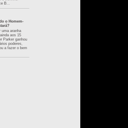
ce B...
ado o Homem-
tará?
r uma aranha
 ainda aos 15
er Parker ganhou
ários poderes,
u a fazer o bem