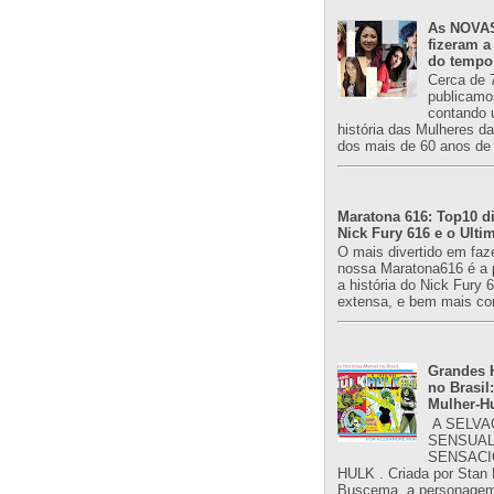
As NOVAS
fizeram a
do tempo
Cerca de 
publicamo
contando 
história das Mulheres d
dos mais de 60 anos de 
Maratona 616: Top10 di
Nick Fury 616 e o Ulti
O mais divertido em faz
nossa Maratona616 é a 
a história do Nick Fury 
extensa, e bem mais co
Grandes H
no Brasil:
Mulher-H
A SELVA
SENSUAL
SENSACI
HULK . Criada por Stan
Buscema, a personagem 