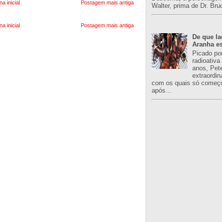
na inicial
Postagem mais antiga
Walter, prima de Dr. Bru
na inicial
Postagem mais antiga
De que l
Aranha es
Picado po
radioativa
anos, Pet
extraordin
com os quais só começo
após...