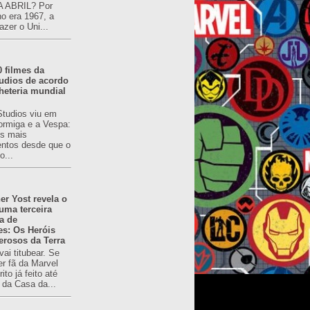
 ABRIL? Por
o era 1967, a
azer o Uni...
0 filmes da
udios de acordo
heteria mundial
Studios viu em
rmiga e a Vespa:
s mais
ntos desde que o
o...
er Yost revela o
 uma terceira
a de
es: Os Heróis
erosos da Terra
ai titubear. Se
er fã da Marvel
to já feito até
 da Casa da...