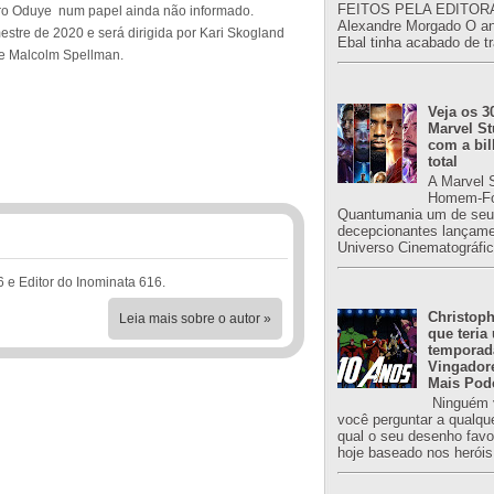
FEITOS PELA EDITORA
ero Oduye num papel ainda não informado.
Alexandre Morgado O an
stre de 2020 e será dirigida por Kari Skogland
Ebal tinha acabado de tr
 e Malcolm Spellman.
Veja os 3
Marvel St
com a bil
total
A Marvel 
Homem-Fo
Quantumania um de seu
decepcionantes lançame
Universo Cinematográfic
6 e Editor do Inominata 616.
Christoph
Leia mais sobre o autor »
que teria
temporad
Vingador
Mais Pod
Ninguém v
você perguntar a qualqu
qual o seu desenho favori
hoje baseado nos heróis