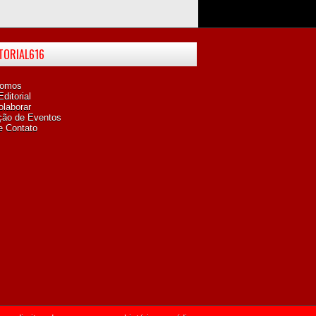
ITORIAL616
omos
ditorial
laborar
ção de Eventos
e Contato