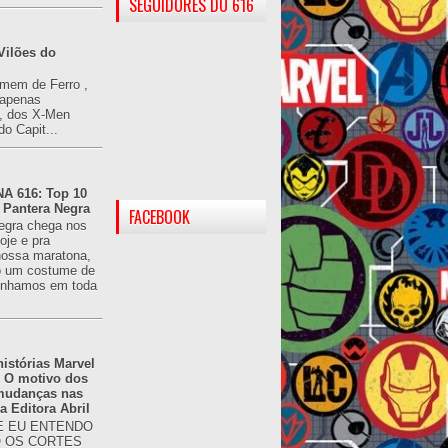
SEGUIDORES DO 616
Vilões do
omem de Ferro ,
(apenas
), dos X-Men
do Capit...
 616: Top 10
 Pantera Negra
FACEBOOK
egra chega nos
oje e pra
ossa maratona,
o um costume de
tínhamos em toda
istórias Marvel
: O motivo dos
 mudanças nas
da Editora Abril
 EU ENTENDO
O OS CORTES