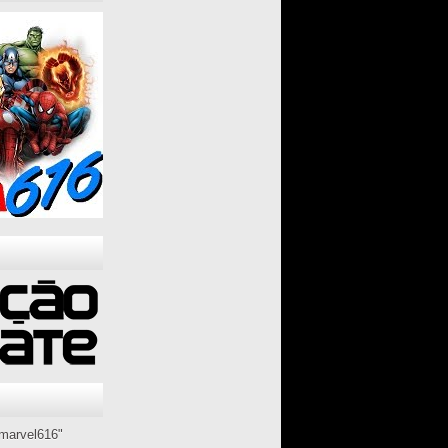
marvel616"