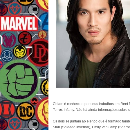
Chiam é conhecido por seus trabalhos em Reef 
Terror: infamy. Não há ainda informações sobre o
Os dois se juntam ao elenco que é formado tamb
Stan (Soldado Invernal), Emily VanCamp (Sharon 