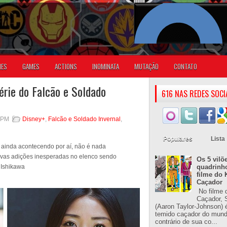
IES
GAMES
ACTIONS
INOMINATA
MUTAÇÃO
CONTATO
érie do Falcão e Soldado
616 NAS REDES SOCI
1 PM
Disney+
,
Falcão e Soldado Invernal
,
Populares
Lista
 ainda acontecendo por aí, não é nada
vas adições inesperadas no elenco sendo
Os 5 vilõ
 Ishikawa
quadrinh
filme do 
Caçador
No filme 
Caçador, S
(Aaron Taylor-Johnson) 
temido caçador do mun
contrário de sua co...