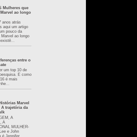
 Mulheres que
 Marvel ao longo
7 anos atrás
s aqui um artigo
um pouco da
a Marvel ao longo
existê...
ferenças entre o
mate
er um top 10 de
pesquisa. E como
616 é mais
nhe...
istórias Marvel
 A trajetória da
ulk
GEM, A
, A
ONAL MULHER-
 Lee e John
é Jennifer