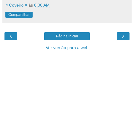
¤ Coveiro ¤
às
8:00 AM
Compartilhar
‹
›
Página inicial
Ver versão para a web