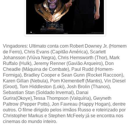
Vingadores: Ultimato conta com Robert Downey Jr. (Homem
de Ferro), Chris Evans (Capitão América), Scarlett
Johansson (Viúva Negra), Chris Hemsworth (Thor), Mark
Ruffalo (Hulk), Jeremy Renner (Gavião Arqueiro), Don
Cheadle (Máquina de Combate), Paul Rudd (Homem-
Formiga), Bradley Cooper e Sean Gunn (Rocket Raccoon),
Karen Gillan (Nebula), Pom Klementieff (Mantis), Vin Diesel
(Groot), Tom Hiddleston (Loki), Josh Brolin (Thanos),
Sebastian Stan (Soldado Invernal), Danai
Gurira(Okoye),Tessa Thompson (Valquíria), Gwyneth
Paltrow (Pepper Potts), Jon Favreau (Happy Hogan), dentre
outros. O filme dirigido pelos irmãos Russo e roteirizado por
Christopher Markus e Stephen McFeely já se encontra nos
cinemas do mundo inteiro.