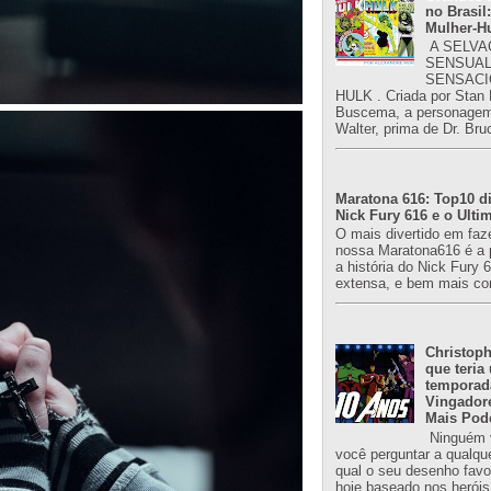
no Brasil:
Mulher-H
A SELVA
SENSUAL
SENSACI
HULK . Criada por Stan
Buscema, a personagem 
Walter, prima de Dr. Bru
Maratona 616: Top10 di
Nick Fury 616 e o Ulti
O mais divertido em faz
nossa Maratona616 é a 
a história do Nick Fury 
extensa, e bem mais co
Christoph
que teria
temporad
Vingador
Mais Pod
Ninguém v
você perguntar a qualqu
qual o seu desenho favori
hoje baseado nos heróis