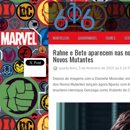
MARVEL616
QUADRINHOS
FILMES
SÉR
Rahne e Beto aparecem nas no
Novos Mutantes
quarta-feira, 5 de fevereiro de 2020 às 6:16 
Depois de imagens com a Danielle Moonstar, eis 
dos Novos Mutantes lançam agora figuras com M
brazileiro Henrique Gonzaga como Roberto da Co