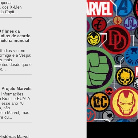
(apenas
), dos X-Men
do Capit...
0 filmes da
udios de acordo
heteria mundial
Studios viu em
rmiga e a Vespa:
s mais
ntos desde que o
o...
 Projeto Marvels
! Informações
o Brasil e EUA! A
z esse ano 70
, não
e a Marvel, mas
m qu...
istórias Marvel