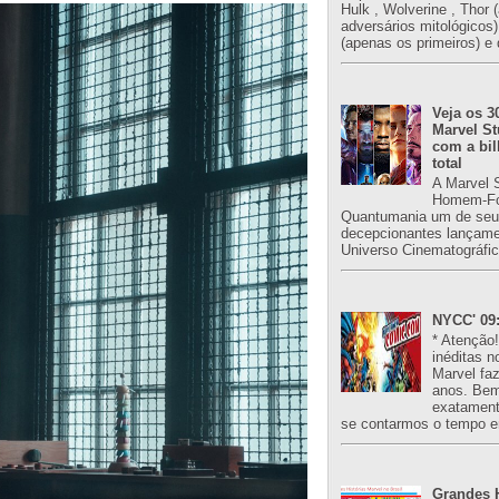
Hulk , Wolverine , Thor 
adversários mitológicos
(apenas os primeiros) e 
Veja os 3
Marvel St
com a bil
total
A Marvel 
Homem-Fo
Quantumania um de seu
decepcionantes lançame
Universo Cinematográfic
NYCC' 09:
* Atenção
inéditas n
Marvel fa
anos. Bem
exatament
se contarmos o tempo e
Grandes H