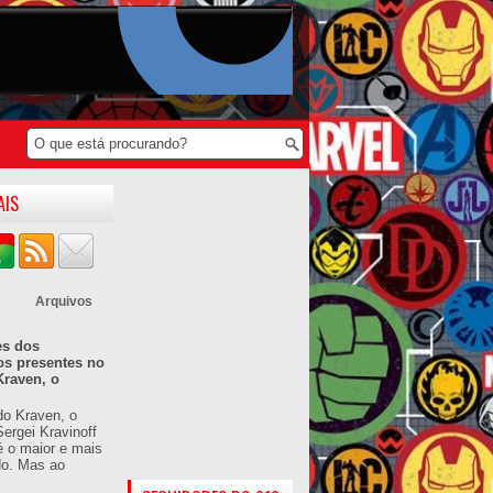
AIS
Arquivos
es dos
os presentes no
Kraven, o
do Kraven, o
ergei Kravinoff
é o maior e mais
do. Mas ao