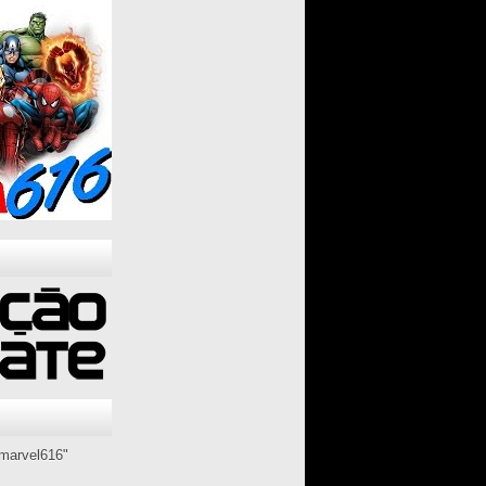
marvel616"