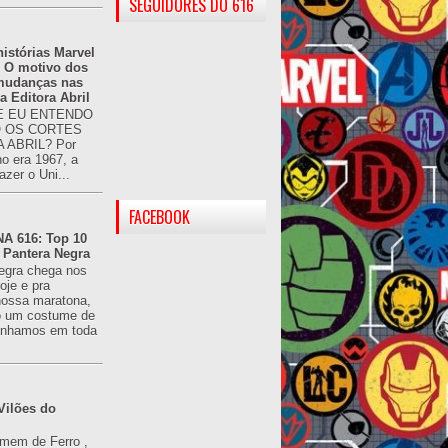
SEGUIDORES DO 616
istórias Marvel
: O motivo dos
 mudanças nas
da Editora Abril
 EU ENTENDO
O OS CORTES
 ABRIL? Por
o era 1967, a
azer o Uni...
FACEBOOK
 616: Top 10
 Pantera Negra
egra chega nos
oje e pra
ossa maratona,
o um costume de
tínhamos em toda
Vilões do
omem de Ferro ,