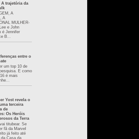
 A trajetória da
ulk
GEM, A
, A
ONAL MULHER-
 Lee e John
é Jennifer
ce B...
ferenças entre o
mate
er um top 10 de
pesquisa. E como
616 é mais
nhe...
er Yost revela o
 uma terceira
a de
es: Os Heróis
erosos da Terra
ai titubear. Se
er fã da Marvel
to já feito até
 da Casa da...