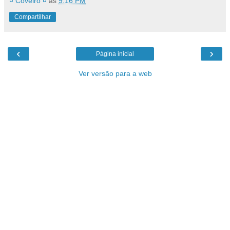
¤ Coveiro ¤
às
9:16 PM
Compartilhar
‹
›
Página inicial
Ver versão para a web