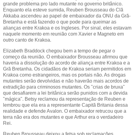
grande problema pro lado mutante no governo britânico.
Enquanto ela esteve sumida, Reuben Brousseau do Clã
Akkaba ascendeu ao papel de embaixador da ONU da Grã-
Bretanha e está fazendo o que pode para queimar as
alianças entre Krakoa e os Ingleses. Por sinal, eles estavam
naquele momento em reunião com Xavier e Magneto em
outro canto de Krakoa.
Elizabeth Braddock chegou bem a tempo de pegar o
começo da reunião. O embaixador Brousseau afirmou que
haveria a dissolução do acordo de aliança entre Krakoa e a
Grã Bretanha. Os cidadãos de Krakoa seriam permitidos em
Krakoa como estrangeiros, mas os portais não. As drogas
mutantes serão devolvidas e não haverão mais acordos de
extradição para criminosos mutantes. Os "crias de bruxa"
que desafiarem a lei britânica serão punidos com a devida
"mágica". Betsy reclamou da representação de Reuben e
lembrou que ela era a representante Capitã Britania dessa
realidade e defende Avalon. O embaixador retrucou que a
terra não era dos mutantes e que Arthur era o verdadeiro
Rei.
Reuben Brousseau deixou a fetsa sob reclamações,