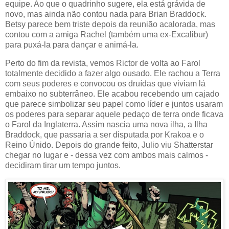
equipe. Ao que o quadrinho sugere, ela está grávida de
novo, mas ainda não contou nada para Brian Braddock.
Betsy parece bem triste depois da reunião acalorada, mas
contou com a amiga Rachel (também uma ex-Excalibur)
para puxá-la para dançar e animá-la.
Perto do fim da revista, vemos Rictor de volta ao Farol
totalmente decidido a fazer algo ousado. Ele rachou a Terra
com seus poderes e convocou os druídas que viviam lá
embaixo no subterrâneo. Ele acabou recebendo um cajado
que parece simbolizar seu papel como líder e juntos usaram
os poderes para separar aquele pedaço de terra onde ficava
o Farol da Inglaterra. Assim nascia uma nova ilha, a Ilha
Braddock, que passaria a ser disputada por Krakoa e o
Reino Únido. Depois do grande feito, Julio viu Shatterstar
chegar no lugar e - dessa vez com ambos mais calmos -
decidiram tirar um tempo juntos.