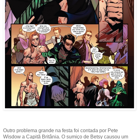
Outro problema grande na festa foi contada por Pete
Wisdow a Capitã Britânia. O sumiço de Betsy causou um