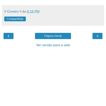
¤ Coveiro ¤
às
6:16 PM
Compartilhar
‹
›
Página inicial
Ver versão para a web