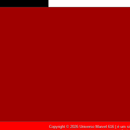
Copyright ©
2026
Universo Marvel 616
| é um si