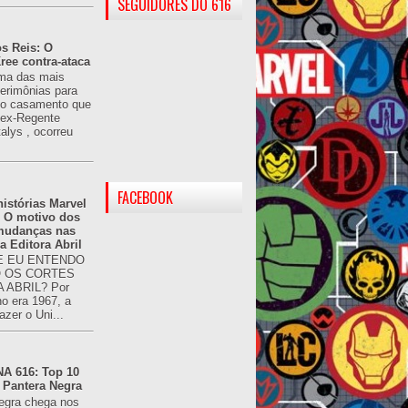
SEGUIDORES DO 616
s Reis: O
ree contra-ataca
ma das mais
cerimônias para
 o casamento que
u ex-Regente
alys , ocorreu
FACEBOOK
istórias Marvel
: O motivo dos
 mudanças nas
da Editora Abril
 EU ENTENDO
O OS CORTES
 ABRIL? Por
o era 1967, a
azer o Uni...
 616: Top 10
 Pantera Negra
egra chega nos