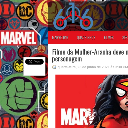
MARVEL616
QUADRINHOS
FILMES
SÉR
Filme da Mulher-Aranha deve m
personagem
quarta-feira, 23 de junho de 2021 às 3:30 PM