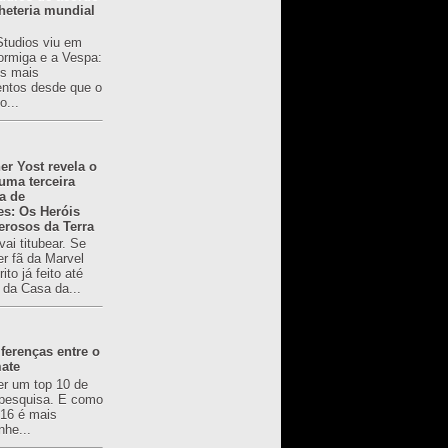
heteria mundial
Studios viu em
rmiga e a Vespa:
s mais
ntos desde que o
o...
er Yost revela o
 uma terceira
a de
es: Os Heróis
erosos da Terra
ai titubear. Se
er fã da Marvel
to já feito até
 da Casa da...
ferenças entre o
mate
er um top 10 de
pesquisa. E como
616 é mais
nhe...