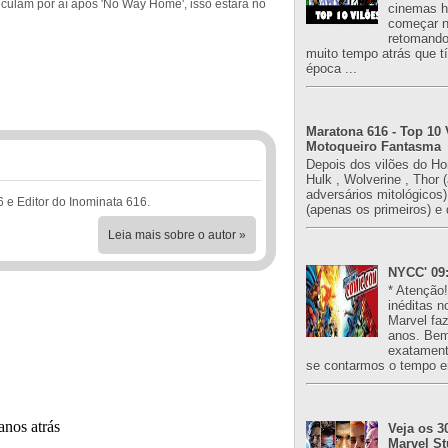
culam por aí após 'No Way Home', isso estará no
cinemas h
começar n
retomand
muito tempo atrás que 
época ...
Maratona 616 - Top 10 
Motoqueiro Fantasma
Depois dos vilões do H
Hulk , Wolverine , Thor 
adversários mitológicos
6 e Editor do Inominata 616.
(apenas os primeiros) e 
Leia mais sobre o autor »
NYCC' 09:
* Atenção
inéditas n
Marvel fa
anos. Bem
exatament
se contarmos o tempo e
Veja os 3
Marvel St