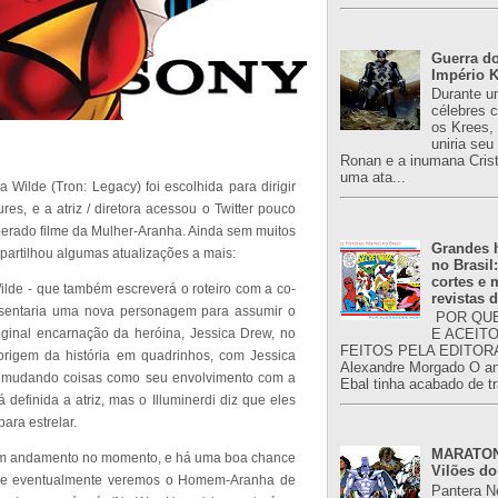
Guerra do
Império K
Durante u
célebres 
os Krees,
uniria se
Ronan e a inumana Crist
uma ata...
Wilde (Tron: Legacy) foi escolhida para dirigir
es, e a atriz / diretora acessou o Twitter pouco
sperado filme da Mulher-Aranha. Ainda sem muitos
Grandes h
partilhou algumas atualizações a mais:
no Brasil
cortes e
ilde - que também escreverá o roteiro com a co-
revistas 
resentaria uma nova personagem para assumir o
POR QUE
ginal encarnação da heróina, Jessica Drew, no
E ACEIT
FEITOS PELA EDITORA
origem da história em quadrinhos, com Jessica
Alexandre Morgado O an
 mudando coisas como seu envolvimento com a
Ebal tinha acabado de tr
definida a atriz, mas o Illuminerdi diz que eles
ara estrelar.
MARATONA
 em andamento no momento, e há uma boa chance
Vilões do
Se eventualmente veremos o Homem-Aranha de
Pantera N