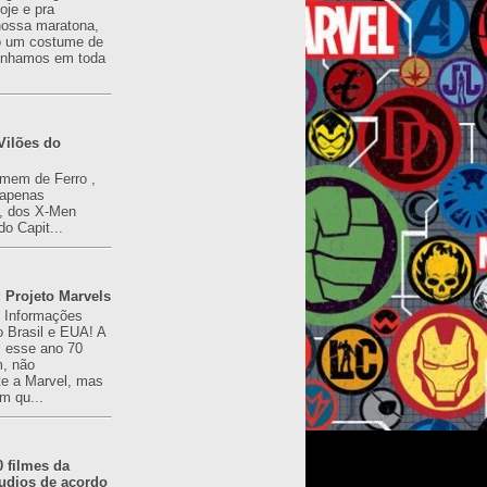
oje e pra
ossa maratona,
o um costume de
tínhamos em toda
Vilões do
omem de Ferro ,
(apenas
), dos X-Men
do Capit...
 Projeto Marvels
! Informações
o Brasil e EUA! A
z esse ano 70
, não
e a Marvel, mas
m qu...
0 filmes da
udios de acordo