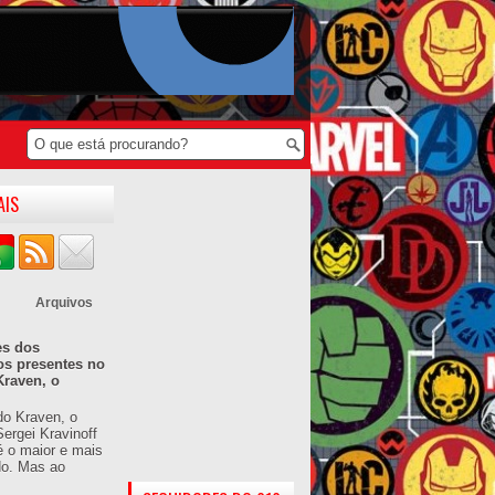
AIS
Arquivos
es dos
os presentes no
Kraven, o
do Kraven, o
ergei Kravinoff
é o maior e mais
do. Mas ao