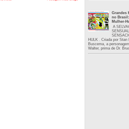
Grandes H
no Brasil:
Mulher-H
A SELVA
SENSUAL
SENSACI
HULK . Criada por Stan
Buscema, a personagem 
Walter, prima de Dr. Bru