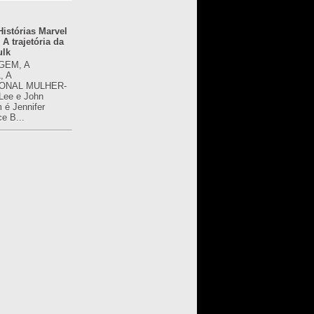
istórias Marvel
 A trajetória da
ulk
GEM, A
, A
ONAL MULHER-
 Lee e John
é Jennifer
ce B...