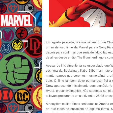
Em agosto passado, ficamos sabendo que Olivia 
um misterioso filme da Marvel para a Sony Pictur
depois para confirmar que seria de fato o tão e
detalhes desde então, The Illuminerdi agora com
Apesar de inicialmente ter se especulado que W
escritora da Booksmart, Katie Silberman - ap
manto, parece que veremos mesmo afinal a ori
traje. O filme também deve permanecer fiel à 
Drew aparecendo inicialmente com amnésia (e
Hydra, presumivelmente). Não sabemos se foi já 
estavam procurando uma atriz entre 25-35 anos p
A Sony tem muitos filmes centrados no Aranha
de que todos se encaixem de alguma forma. 