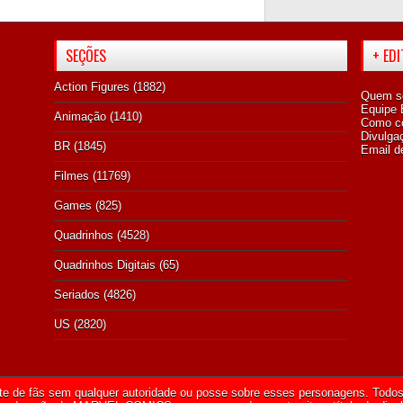
SEÇÕES
+ ED
Action Figures
(1882)
Quem s
Equipe E
Animação
(1410)
Como co
Divulga
BR
(1845)
Email d
Filmes
(11769)
Games
(825)
Quadrinhos
(4528)
Quadrinhos Digitais
(65)
Seriados
(4826)
US
(2820)
te de fãs sem qualquer autoridade ou posse sobre esses personagens. Todos 