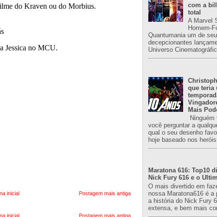
com a bil
total
A Marvel 
Homem-Fo
Quantumania um de seu
decepcionantes lançame
Universo Cinematográfic
Christoph
que teria
temporad
Vingador
Mais Pod
Ninguém v
você perguntar a qualqu
qual o seu desenho favori
hoje baseado nos heróis
Maratona 616: Top10 di
Nick Fury 616 e o Ulti
O mais divertido em faz
nossa Maratona616 é a 
na inicial
Postagem mais antiga
a história do Nick Fury 
extensa, e bem mais co
na inicial
Postagem mais antiga