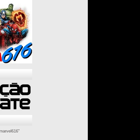
marvel616"