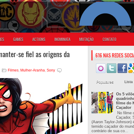
IES
GAMES
ACTIONS
INOMINATA
MUTAÇÃO
CONTATO
anter-se fiel as origens da
616 NAS REDES SOCI
Filmes
,
Mulher-Aranha
,
Sony
Populares
Lista
Os 5 vilõ
quadrinh
filme do 
Caçador
No filme 
Caçador, S
(Aaron Taylor-Johnson) 
temido caçador do mun
contrário de sua co...