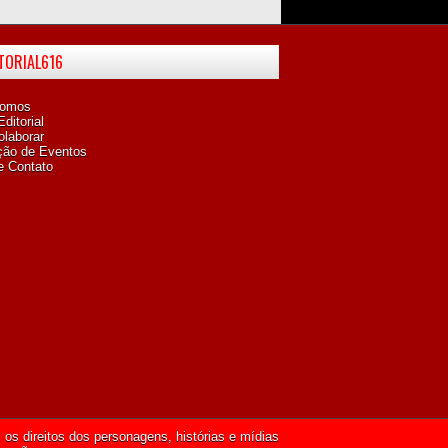
ITORIAL616
omos
ditorial
laborar
ção de Eventos
e Contato
os direitos dos personagens, histórias e mídias