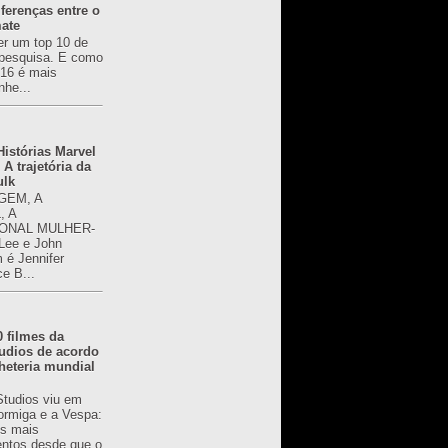
ferenças entre o
mate
er um top 10 de
pesquisa. E como
616 é mais
nhe...
istórias Marvel
 A trajetória da
ulk
GEM, A
, A
ONAL MULHER-
 Lee e John
é Jennifer
ce B...
0 filmes da
udios de acordo
heteria mundial
Studios viu em
rmiga e a Vespa:
s mais
ntos desde que o