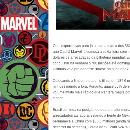
Com expectativas para já cruzar a marca dos $60
que Capitã Marvel já começa a sexta-feira com
dólares de arrecadação da bilheteria mundial. En
conquistar na verdade $700 milhões até domingo.
Ultimato veio pra dar esse “boost” na bilheteria?
Colocando a limpo no papel, o filme tem 187,6 
milhões mundo a fora. Portanto, quase 65% de s
volume muito mais rápido que Pantera Negra por
é certa.
Brasil continua na posição de quarto maior merc
arrecadados até agora, estando a frente do Méxic
permanece a China com $86,3 milhões (ainda nã
decorrer da semana), Coreia do Sul com $24 mi