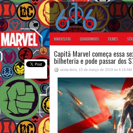
MARVEL616
QUADRINHOS
FILMES
SÉR
Capitã Marvel começa essa se
bilheteria e pode passar dos
sexta-feira, 15 de março de 2019 às 6:16 AM