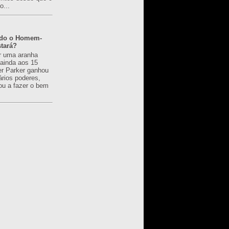
o...
ado o Homem-
tará?
r uma aranha
 ainda aos 15
er Parker ganhou
ários poderes,
u a fazer o bem