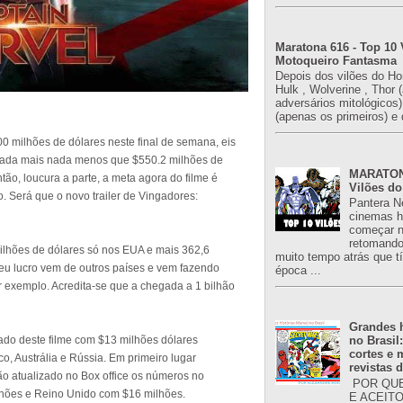
Maratona 616 - Top 10 
Motoqueiro Fantasma
Depois dos vilões do H
Hulk , Wolverine , Thor 
adversários mitológicos
(apenas os primeiros) e 
0 milhões de dólares neste final de semana, eis
 nada mais nada menos que $550.2 milhões de
MARATONA
tão, loucura a parte, a meta agora do filme é
Vilões do
 Será que o novo trailer de Vingadores:
Pantera N
cinemas h
começar n
retomand
milhões de dólares só nos EUA e mais 362,6
muito tempo atrás que 
eu lucro vem de outros países e vem fazendo
época ...
 exemplo. Acredita-se que a chegada a 1 bilhão
Grandes h
ado deste filme com $13 milhões dólares
no Brasil
cortes e
o, Austrália e Rússia. Em primeiro lugar
revistas 
o atualizado no Box office os números no
POR QUE
lhões e Reino Unido com $16 milhões.
E ACEIT