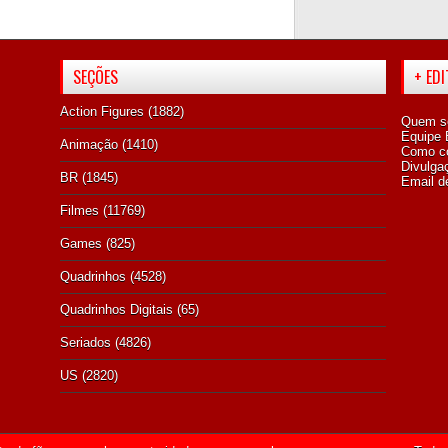
SEÇÕES
+ ED
Action Figures
(1882)
Quem s
Equipe E
Animação
(1410)
Como co
Divulga
BR
(1845)
Email d
Filmes
(11769)
Games
(825)
Quadrinhos
(4528)
Quadrinhos Digitais
(65)
Seriados
(4826)
US
(2820)