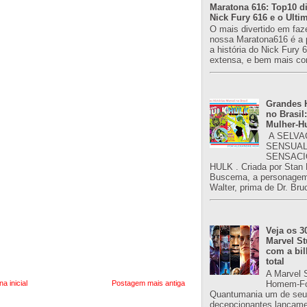
Maratona 616: Top10 di
Nick Fury 616 e o Ulti
O mais divertido em faz
nossa Maratona616 é a 
a história do Nick Fury 
extensa, e bem mais co
Grandes H
no Brasil:
Mulher-H
A SELVA
SENSUAL
SENSACI
HULK . Criada por Stan
Buscema, a personagem 
Walter, prima de Dr. Bru
Veja os 3
Marvel St
com a bil
total
A Marvel 
na inicial
Postagem mais antiga
Homem-Fo
Quantumania um de seu
decepcionantes lançame