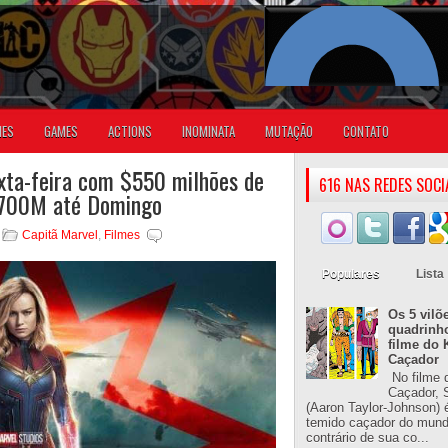
IES
GAMES
ACTIONS
INOMINATA
MUTAÇÃO
CONTATO
xta-feira com $550 milhões de
616 NAS REDES SOCI
 $700M até Domingo
Capitã Marvel
,
Filmes
Populares
Lista
Os 5 vilõ
quadrinh
filme do 
Caçador
No filme 
Caçador, S
(Aaron Taylor-Johnson) 
temido caçador do mun
contrário de sua co...