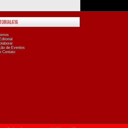
ITORIAL616
omos
ditorial
laborar
ção de Eventos
e Contato