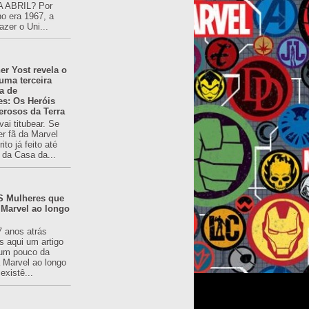
 ABRIL? Por
o era 1967, a
azer o Uni...
er Yost revela o
 uma terceira
a de
es: Os Heróis
erosos da Terra
ai titubear. Se
er fã da Marvel
to já feito até
 da Casa da...
 Mulheres que
 Marvel ao longo
7 anos atrás
s aqui um artigo
um pouco da
a Marvel ao longo
existê...