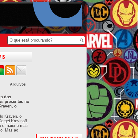
AIS
Arquivos
es dos
os presentes no
Kraven, o
do Kraven, o
ergei Kravinoff
é o maior e mais
do. Mas ao