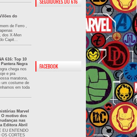
SEGUIDORES DO 616
Vilões do
omem de Ferro ,
(apenas
), dos X-Men
do Capit...
 616: Top 10
 Pantera Negra
FACEBOOK
egra chega nos
oje e pra
ossa maratona,
o um costume de
tínhamos em toda
istórias Marvel
: O motivo dos
 mudanças nas
da Editora Abril
 EU ENTENDO
O OS CORTES