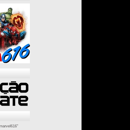
marvel616"