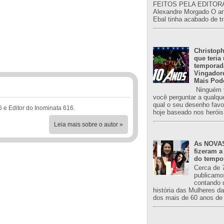
FEITOS PELA EDITORA
Alexandre Morgado O an
Ebal tinha acabado de tr
Christoph
que teria
temporad
Vingador
Mais Pod
Ninguém v
você perguntar a qualqu
qual o seu desenho favori
6 e Editor do Inominata 616.
hoje baseado nos heróis
Leia mais sobre o autor »
As NOVAS
fizeram a
do tempo
Cerca de 
publicamo
contando 
história das Mulheres d
dos mais de 60 anos de 