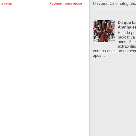
Universo Cinematográfic
na inicial
Postagem mais antiga
De que l
Aranha es
Picado po
radioativa
anos, Pet
extraordin
com os quais só começo
após...