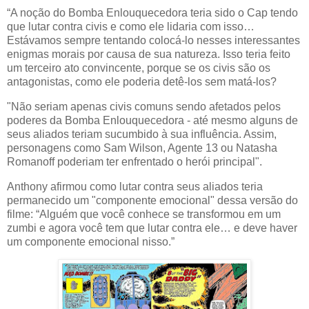
“A noção do Bomba Enlouquecedora teria sido o Cap tendo
que lutar contra civis e como ele lidaria com isso…
Estávamos sempre tentando colocá-lo nesses interessantes
enigmas morais por causa de sua natureza. Isso teria feito
um terceiro ato convincente, porque se os civis são os
antagonistas, como ele poderia detê-los sem matá-los?
"Não seriam apenas civis comuns sendo afetados pelos
poderes da Bomba Enlouquecedora - até mesmo alguns de
seus aliados teriam sucumbido à sua influência. Assim,
personagens como Sam Wilson, Agente 13 ou Natasha
Romanoff poderiam ter enfrentado o herói principal".
Anthony afirmou como lutar contra seus aliados teria
permanecido um "componente emocional" dessa versão do
filme: “Alguém que você conhece se transformou em um
zumbi e agora você tem que lutar contra ele… e deve haver
um componente emocional nisso.”