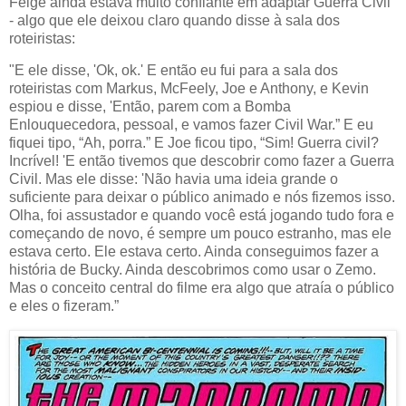
Feige ainda estava muito confiante em adaptar Guerra Civil
- algo que ele deixou claro quando disse à sala dos
roteiristas:
"E ele disse, 'Ok, ok.' E então eu fui para a sala dos
roteiristas com Markus, McFeely, Joe e Anthony, e Kevin
espiou e disse, 'Então, parem com a Bomba
Enlouquecedora, pessoal, e vamos fazer Civil War.” E eu
fiquei tipo, “Ah, porra.” E Joe ficou tipo, “Sim! Guerra civil?
Incrível! 'E então tivemos que descobrir como fazer a Guerra
Civil. Mas ele disse: 'Não havia uma ideia grande o
suficiente para deixar o público animado e nós fizemos isso.
Olha, foi assustador e quando você está jogando tudo fora e
começando de novo, é sempre um pouco estranho, mas ele
estava certo. Ele estava certo. Ainda conseguimos fazer a
história de Bucky. Ainda descobrimos como usar o Zemo.
Mas o conceito central do filme era algo que atraía o público
e eles o fizeram.”