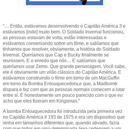
“… Então, estávamos desenvolvendo o Capitão América 3 e
estávamos [indo] muito bem. O Soldado Invernal funcionou,
as pessoas estavam de volta, estão interessadas e
estávamos conversando sobre um filme, e sabíamos que
tínhamos que resolver, obviamente, a história do Soldado
Invernal. Queríamos que Cap e Bucky finalmente se
reunissem. E o enredo que nós… E sabíamos que
queríamos usar Zemo. Que grande personagem. Você sabe,
ele é obviamente um vilão clássico do Capitão América. E
estávamos construindo o filme em torno de um MacGuffin
em torno da Bomba Enlouquecedora,e que, a Madbomb
dispara e faz com que as pessoas normais comecem a lutar
entre si. É honestamente um pouco parecido com o que eu
acho que eles fizeram em Kingsman.”
A bomba Enlouquecedora foi introduzida pela primeira vez
no Capitão América # 193 de 1975 e era um dispositivo que
vinha em tamanhos diferentes que, quando ativado, fazia
com que todos em uma determinada área cedessem a um