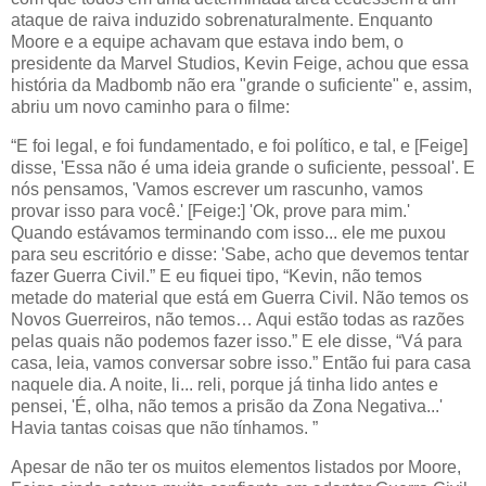
ataque de raiva induzido sobrenaturalmente. Enquanto
Moore e a equipe achavam que estava indo bem, o
presidente da Marvel Studios, Kevin Feige, achou que essa
história da Madbomb não era "grande o suficiente" e, assim,
abriu um novo caminho para o filme:
“E foi legal, e foi fundamentado, e foi político, e tal, e [Feige]
disse, 'Essa não é uma ideia grande o suficiente, pessoal'. E
nós pensamos, 'Vamos escrever um rascunho, vamos
provar isso para você.' [Feige:] 'Ok, prove para mim.'
Quando estávamos terminando com isso... ele me puxou
para seu escritório e disse: 'Sabe, acho que devemos tentar
fazer Guerra Civil.” E eu fiquei tipo, “Kevin, não temos
metade do material que está em Guerra Civil. Não temos os
Novos Guerreiros, não temos… Aqui estão todas as razões
pelas quais não podemos fazer isso.” E ele disse, “Vá para
casa, leia, vamos conversar sobre isso.” Então fui para casa
naquele dia. A noite, li... reli, porque já tinha lido antes e
pensei, 'É, olha, não temos a prisão da Zona Negativa...'
Havia tantas coisas que não tínhamos. ”
Apesar de não ter os muitos elementos listados por Moore,