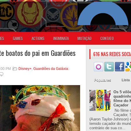
IES
GAMES
ACTIONS
INOMINATA
MUTAÇÃO
CONTATO
e boatos do pai em Guardiões
616 NAS REDES SOCI
5:00 PM
Disney+
,
Guardiões da Galáxia:
Populares
Lista
Os 5 vilõ
quadrinh
filme do 
Caçador
No filme 
Caçador, S
(Aaron Taylor-Johnson) 
temido caçador do mun
contrário de sua co...