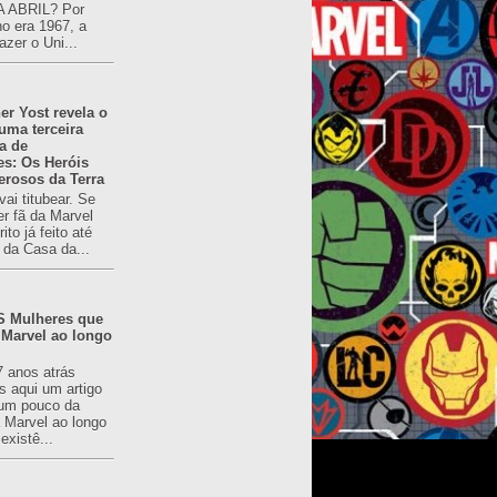
 ABRIL? Por
o era 1967, a
azer o Uni...
er Yost revela o
 uma terceira
a de
es: Os Heróis
erosos da Terra
ai titubear. Se
er fã da Marvel
to já feito até
 da Casa da...
 Mulheres que
 Marvel ao longo
7 anos atrás
s aqui um artigo
um pouco da
a Marvel ao longo
existê...