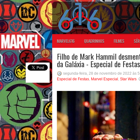
MARVEL616
QUADRINHOS
FILMES
SÉR
Filho de Mark Hammil desment
da Galáxia - Especial de Festas
segunda-feira, 28 de novembro de 2022 às 
Especial de Festas
,
Marvel Especial
,
Star Wars