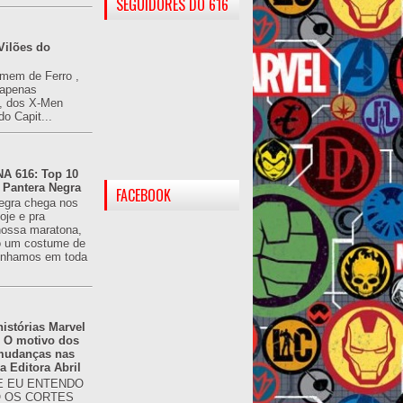
SEGUIDORES DO 616
Vilões do
omem de Ferro ,
(apenas
), dos X-Men
do Capit...
 616: Top 10
 Pantera Negra
FACEBOOK
egra chega nos
oje e pra
ossa maratona,
o um costume de
tínhamos em toda
istórias Marvel
: O motivo dos
 mudanças nas
da Editora Abril
 EU ENTENDO
O OS CORTES