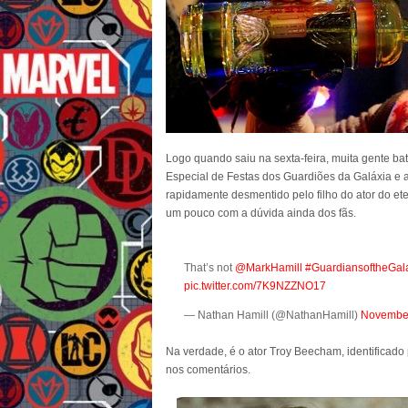
Logo quando saiu na sexta-feira, muita gente b
Especial de Festas dos Guardiões da Galáxia e acr
rapidamente desmentido pelo filho do ator do et
um pouco com a dúvida ainda dos fãs.
That’s not
@MarkHamill
#GuardiansoftheGal
pic.twitter.com/7K9NZZNO17
— Nathan Hamill (@NathanHamill)
November
Na verdade, é o ator Troy Beecham, identificad
nos comentários.