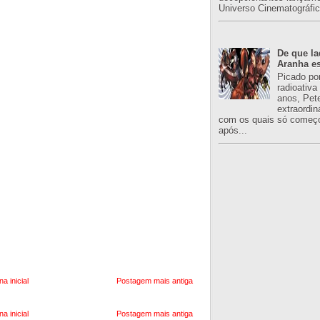
Universo Cinematográfic
De que l
Aranha es
Picado po
radioativa
anos, Pet
extraordin
com os quais só começo
após...
na inicial
Postagem mais antiga
na inicial
Postagem mais antiga