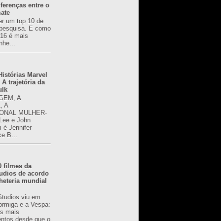
ferenças entre o
mate
er um top 10 de
pesquisa. E como
616 é mais
nhe...
istórias Marvel
 A trajetória da
ulk
GEM, A
, A
ONAL MULHER-
 Lee e John
é Jennifer
ce B...
0 filmes da
udios de acordo
heteria mundial
Studios viu em
rmiga e a Vespa:
s mais
ntos desde que o