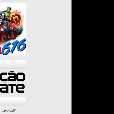
marvel616"