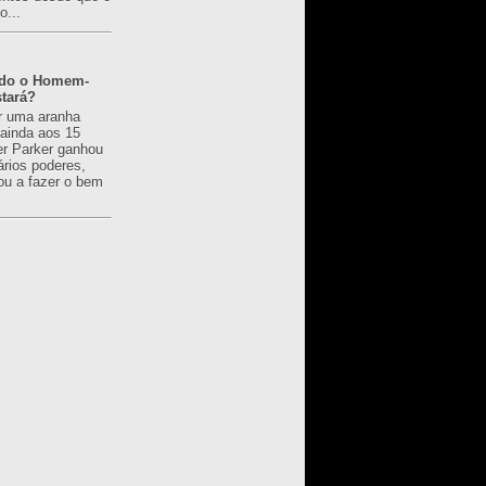
o...
ado o Homem-
tará?
r uma aranha
 ainda aos 15
er Parker ganhou
ários poderes,
u a fazer o bem