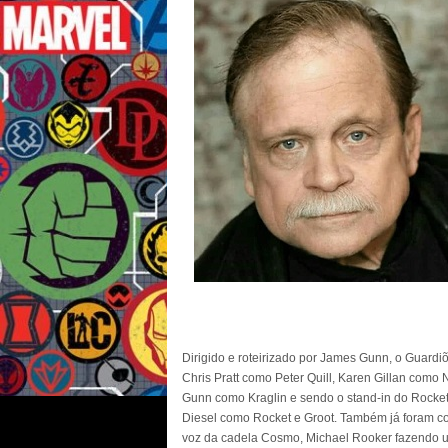
Dirigido e roteirizado por James Gunn, o Guardi
Chris Pratt como Peter Quill, Karen Gillan como
Gunn como Kraglin e sendo o stand-in do Rocket
Diesel como Rocket e Groot. Também já foram co
voz da cadela Cosmo, Michael Rooker fazendo 