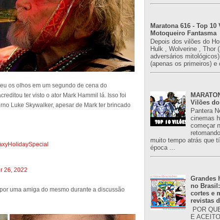
Maratona 616 - Top 10 
Motoqueiro Fantasma
Depois dos vilões do H
Hulk , Wolverine , Thor 
adversários mitológicos
(apenas os primeiros) e 
ateu os olhos em um segundo de cena do
MARATONA
editou ter visto o ator Mark Hammil lá. Isso foi
Vilões do
erno Luke Skywalker, apesar de Mark ter brincado
Pantera N
cinemas h
começar n
retomand
muito tempo atrás que 
axyHolidaySpecial
época ...
 26, 2022
Grandes h
no Brasil
o por uma amiga do mesmo durante a discussão
cortes e
revistas 
POR QUE
E ACEIT