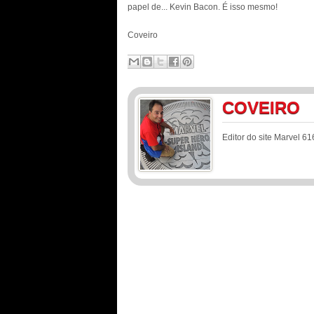
papel de... Kevin Bacon. É isso mesmo!
Coveiro
COVEIRO
Editor do site Marvel 61