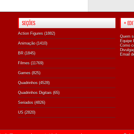
SEÇÕES
+ ED
Action Figures
(1882)
Quem s
Equipe E
Animação
(1410)
Como co
Divulga
BR
(1845)
Email d
Filmes
(11769)
Games
(825)
Quadrinhos
(4528)
Quadrinhos Digitais
(65)
Seriados
(4826)
US
(2820)