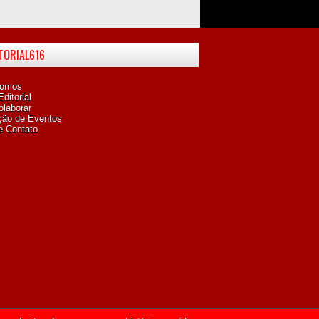
ITORIAL616
omos
ditorial
laborar
ção de Eventos
e Contato