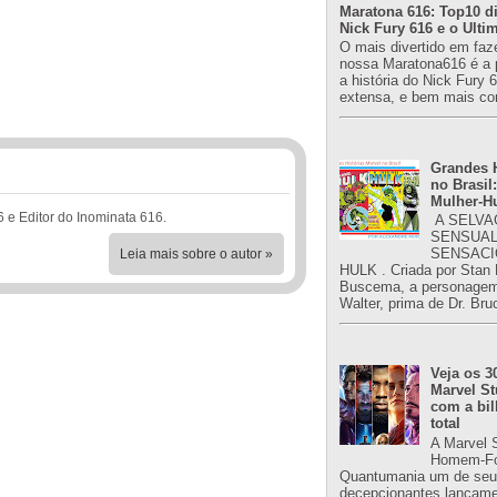
Maratona 616: Top10 di
Nick Fury 616 e o Ulti
O mais divertido em faz
nossa Maratona616 é a 
a história do Nick Fury 
extensa, e bem mais co
Grandes H
no Brasil:
Mulher-H
6 e Editor do Inominata 616.
A SELVA
SENSUAL
SENSACI
Leia mais sobre o autor »
HULK . Criada por Stan
Buscema, a personagem 
Walter, prima de Dr. Bru
Veja os 3
Marvel St
com a bil
total
A Marvel 
Homem-Fo
Quantumania um de seu
decepcionantes lançame