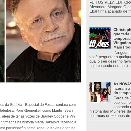
FEITOS PELA EDITORA
Alexandre Morgado O an
Ebal tinha acabado de tr
Christoph
que teria
temporad
Vingador
Mais Pod
Ninguém v
você perguntar a qualqu
qual o seu desenho favori
hoje baseado nos heróis
As NOVAS
fizeram a
do tempo
Cerca de 
publicamo
ões da Galáxia - Especial de Festas contará com
contando 
 Nebulosa, Pom Klementieff como Mantis, Sean
história das Mulheres d
dos mais de 60 anos de 
, além de ter as vozes de Bradley Cooper e Vin
nfirmados na história Maria Bakalova fazendo a
uma participação como Yondu e Kevin Bacon no