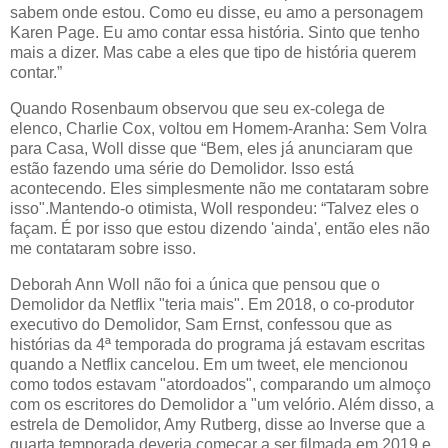
sabem onde estou. Como eu disse, eu amo a personagem
Karen Page. Eu amo contar essa história. Sinto que tenho
mais a dizer. Mas cabe a eles que tipo de história querem
contar.”
Quando Rosenbaum observou que seu ex-colega de
elenco, Charlie Cox, voltou em Homem-Aranha: Sem Volra
para Casa, Woll disse que “Bem, eles já anunciaram que
estão fazendo uma série do Demolidor. Isso está
acontecendo. Eles simplesmente não me contataram sobre
isso".Mantendo-o otimista, Woll respondeu: “Talvez eles o
façam. É por isso que estou dizendo 'ainda', então eles não
me contataram sobre isso.
Deborah Ann Woll não foi a única que pensou que o
Demolidor da Netflix "teria mais". Em 2018, o co-produtor
executivo do Demolidor, Sam Ernst, confessou que as
histórias da 4ª temporada do programa já estavam escritas
quando a Netflix cancelou. Em um tweet, ele mencionou
como todos estavam "atordoados", comparando um almoço
com os escritores do Demolidor a "um velório. Além disso, a
estrela de Demolidor, Amy Rutberg, disse ao Inverse que a
quarta temporada deveria começar a ser filmada em 2019 e