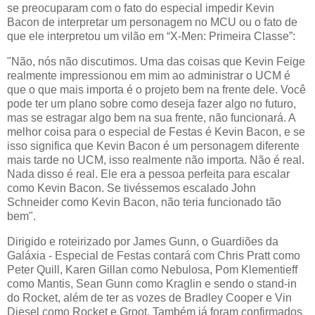
se preocuparam com o fato do especial impedir Kevin
Bacon de interpretar um personagem no MCU ou o fato de
que ele interpretou um vilão em “X-Men: Primeira Classe”:
"Não, nós não discutimos. Uma das coisas que Kevin Feige
realmente impressionou em mim ao administrar o UCM é
que o que mais importa é o projeto bem na frente dele. Você
pode ter um plano sobre como deseja fazer algo no futuro,
mas se estragar algo bem na sua frente, não funcionará. A
melhor coisa para o especial de Festas é Kevin Bacon, e se
isso significa que Kevin Bacon é um personagem diferente
mais tarde no UCM, isso realmente não importa. Não é real.
Nada disso é real. Ele era a pessoa perfeita para escalar
como Kevin Bacon. Se tivéssemos escalado John
Schneider como Kevin Bacon, não teria funcionado tão
bem".
Dirigido e roteirizado por James Gunn, o Guardiões da
Galáxia - Especial de Festas contará com Chris Pratt como
Peter Quill, Karen Gillan como Nebulosa, Pom Klementieff
como Mantis, Sean Gunn como Kraglin e sendo o stand-in
do Rocket, além de ter as vozes de Bradley Cooper e Vin
Diesel como Rocket e Groot. Também já foram confirmados