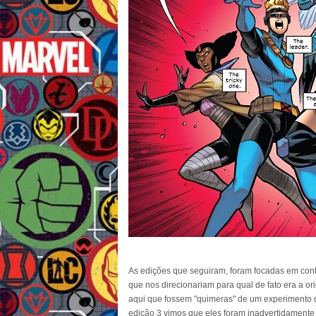
As edições que seguiram, foram focadas em cont
que nos direcionariam para qual de fato era a o
aqui que fossem "quimeras" de um experimento d
edição 3 vimos que eles foram inadvertidamente