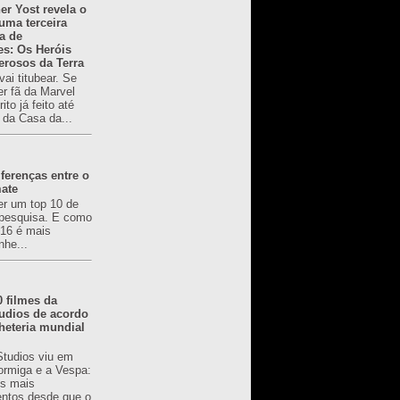
er Yost revela o
 uma terceira
a de
es: Os Heróis
erosos da Terra
ai titubear. Se
er fã da Marvel
to já feito até
 da Casa da...
ferenças entre o
mate
er um top 10 de
pesquisa. E como
616 é mais
nhe...
0 filmes da
udios de acordo
heteria mundial
Studios viu em
rmiga e a Vespa:
s mais
ntos desde que o