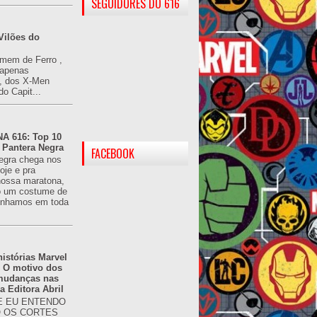
SEGUIDORES DO 616
Vilões do
omem de Ferro ,
(apenas
), dos X-Men
do Capit...
 616: Top 10
 Pantera Negra
FACEBOOK
egra chega nos
oje e pra
ossa maratona,
o um costume de
tínhamos em toda
istórias Marvel
: O motivo dos
 mudanças nas
da Editora Abril
 EU ENTENDO
O OS CORTES