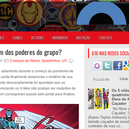
IES
GAMES
ACTIONS
INOMINATA
MUTAÇÃO
CONTATO
em dos poderes do grupo?
616 NAS REDES SOCI
PM
Crianças do Átomo
,
Quadrinhos
,
US
eve adiamento durante o começo da pandemia de
 pode finalmente desenrolar o mistério de sua
Populares
Lista
 onde descaradamente foi apontado que as
 emulando os X-Men não podiam ser mutantes de
Os 5 vilõ
em conseguiram passar pelo portal para Krakoa.
quadrinh
filme do 
Caçador
No filme 
Caçador, S
(Aaron Taylor-Johnson) 
temido caçador do mun
contrário de sua co...