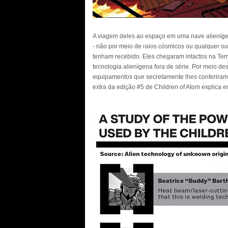
A viagem deles ao espaço em uma nave alienígen
- não por meio de raios cósmicos ou qualquer ou
tenham recebido. Eles chegaram intactos na Te
tecnologia alienígena fora de série. Por meio de
equipamentos que secretamente lhes conferiram 
extra da edição #5 de Children of Atom explica e