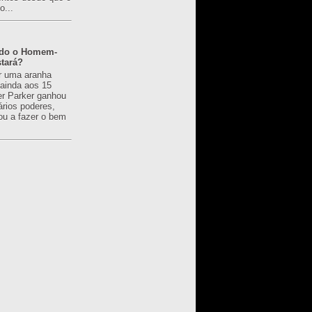
o...
ado o Homem-
tará?
r uma aranha
 ainda aos 15
er Parker ganhou
ários poderes,
u a fazer o bem