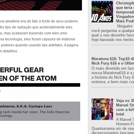
Christoph
que teria
temporad
Vingador
Mais Pod
a aleatória era de fato a fonte de seus poderes
Ninguém v
tro tipo de radiação que acidentalmente eles
você perguntar a qualqu
rra, mas acabaram trazendo com eles uma
qual o seu desenho favori
ssa tecnologia, eles foram capazes de elaborar
hoje baseado nos heróis
poderes quando usando tais artefatos. A página
m detalhes:
Maratona 616: Top10 di
Nick Fury 616 e o Ulti
O mais divertido em faz
nossa Maratona616 é a 
a história do Nick Fury 
extensa, e bem mais co
Veja os 3
Marvel St
com a bil
total
A Marvel 
Homem-Fo
Quantumania um de seu
decepcionantes lançame