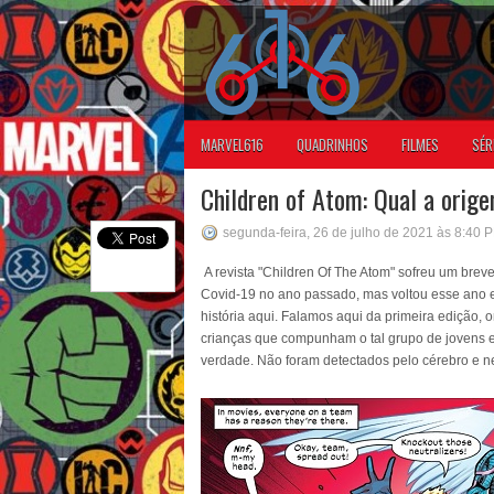
MARVEL616
QUADRINHOS
FILMES
SÉR
Children of Atom: Qual a orig
segunda-feira, 26 de julho de 2021 às 8:40 
A revista "Children Of The Atom" sofreu um br
Covid-19 no ano passado, mas voltou esse ano e
história aqui. Falamos aqui da primeira edição,
crianças que compunham o tal grupo de jovens
verdade. Não foram detectados pelo cérebro e n