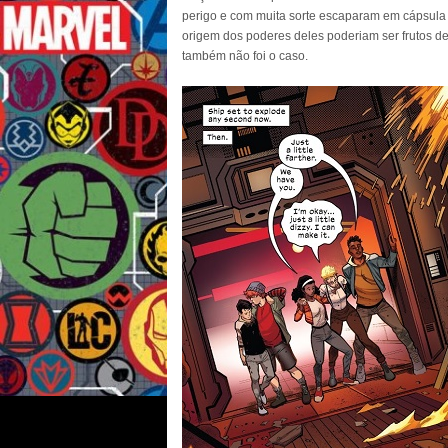
perigo e com muita sorte escaparam em cápsula d
origem dos poderes deles poderiam ser frutos d
também não foi o caso.