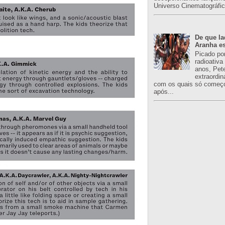
Universo Cinematográfic
De que l
Aranha es
Picado po
radioativa
anos, Pet
extraordin
com os quais só começo
após...