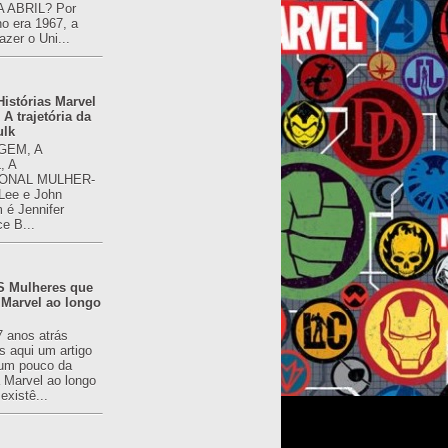
 ABRIL? Por
o era 1967, a
azer o Uni...
istórias Marvel
 A trajetória da
ulk
GEM, A
, A
ONAL MULHER-
 Lee e John
é Jennifer
ce B...
 Mulheres que
 Marvel ao longo
7 anos atrás
s aqui um artigo
um pouco da
a Marvel ao longo
existê...