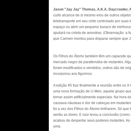
Jason "Jay Jay" Thomas, A.K.A. Daycrawler, A
curto alcance de si mesmo e/ou de outros obje
teletransporte em seu cinto controlado por suas
espaço ou abrir um pequeno buraco de minhoca. 
ajudará na coleta de amostras: (Observação: 
que Carmen montou para disparar sempre que Jay
Os Filhos do Átomo também têm um capacete que b
mercado negro de parafernália de mutantes. Al
foram modificados e vendidos, outros são de or
incorporou aos figurinos.
A edição #5 traz finalmente a reunião entre os X
uma nova formação de U-Men, aquele grupo que 
tornar assim artificialmente especiais. Na hora d
causava náuseas e dor de cabeças em mutantes,
foi a vez dos Filhos do Átomo brilharem. Só q
sentiu as dores. E isso levou a conclusão (como 
acabou de despertar seus poderes mutantes. Ao 
uma.