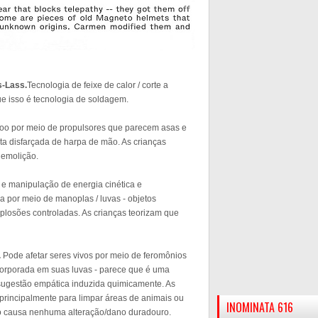
s-Lass.
Tecnologia de feixe de calor / corte a
que isso é tecnologia de soldagem.
oo por meio de propulsores que parecem asas e
ta disfarçada de harpa de mão. As crianças
demolição.
e manipulação de energia cinética e
 por meio de manoplas / luvas - objetos
losões controladas. As crianças teorizam que
.
Pode afetar seres vivos por meio de feromônios
corporada em suas luvas - parece que é uma
sugestão empática induzida quimicamente. As
 principalmente para limpar áreas de animais ou
INOMINATA 616
ão causa nenhuma alteração/dano duradouro.