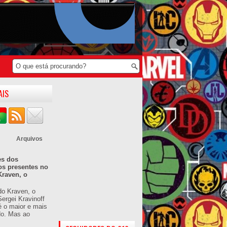
AIS
Arquivos
es dos
os presentes no
Kraven, o
do Kraven, o
ergei Kravinoff
é o maior e mais
do. Mas ao