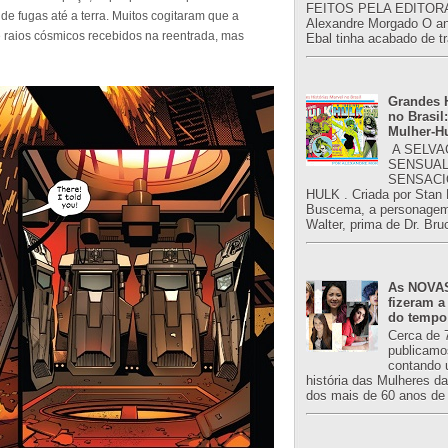
FEITOS PELA EDITORA
e fugas até a terra. Muitos cogitaram que a
Alexandre Morgado O an
e raios cósmicos recebidos na reentrada, mas
Ebal tinha acabado de tr
Grandes H
no Brasil:
Mulher-H
A SELVA
SENSUAL
SENSACI
HULK . Criada por Stan
Buscema, a personagem 
Walter, prima de Dr. Bru
As NOVAS
fizeram a
do tempo
Cerca de 
publicamo
contando 
história das Mulheres d
dos mais de 60 anos de 