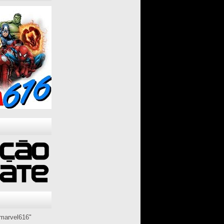
marvel616"