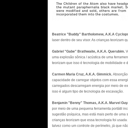
Beatrice "Buddy" Bartholomew, A.K.A Cyclop
laser dentro de seu visor. As crianças teorizam 
Gabriel "Gabe" Brathwaite, A.K.A. Querubim.
V
uma explosão sônica / acústica de uma ferramen
teorizam que isso é tecnologia de mobilidade e 
Carmen Maria Cruz, A.K.A. Gimmick.
Absorção 
capacidade de carregar objetos com essa energia
carregados descarregam energia por meio de exp
isso é algum tipo de tecnologia de escavação.
Benjamin "Benny" Thomas, A.K.A. Marvel Guy
por meio de uma pequena ferramenta portátil in
sugestão psíquica, mas está mais perto de uma 
crianças teorizam que essa tecnologia foi usada
talvez como um controle de perímetro, já que n