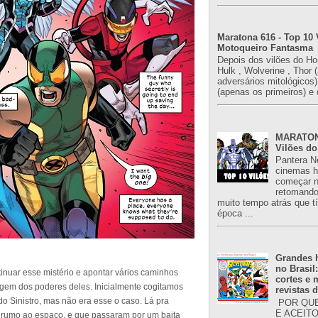
Maratona 616 - Top 10 
Motoqueiro Fantasma
Depois dos vilões do H
Hulk , Wolverine , Thor 
adversários mitológicos
(apenas os primeiros) e 
MARATONA
Vilões do
Pantera N
cinemas h
começar n
retomand
muito tempo atrás que 
época ...
Grandes h
no Brasil
inuar esse mistério e apontar vários caminhos
cortes e
rigem dos poderes deles. Inicialmente cogitamos
revistas 
o Sinistro, mas não era esse o caso. Lá pra
POR QUE
E ACEIT
 rumo ao espaço, e que passaram por um baita