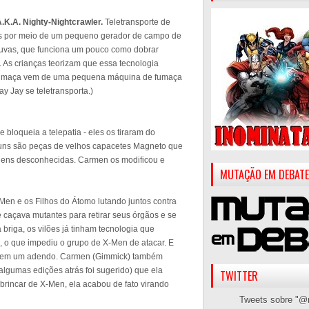
.K.A. Nighty-Nightcrawler.
Teletransporte de
tos por meio de um pequeno gerador de campo de
 luvas, que funciona um pouco como dobrar
As crianças teorizam que essa tecnologia
a fumaça vem de uma pequena máquina de fumaça
 Jay se teletransporta.)
loqueia a telepatia - eles os tiraram do
guns são peças de velhos capacetes Magneto que
igens desconhecidas. Carmen os modificou e
MUTAÇÃO EM DEBATE
-Men e os Filhos do Átomo lutando juntos contra
caçava mutantes para retirar seus órgãos e se
a briga, os vilões já tinham tecnologia que
 o que impediu o grupo de X-Men de atacar. E
ue tem um adendo. Carmen (Gimmick) também
algumas edições atrás foi sugerido) que ela
TWITTER
brincar de X-Men, ela acabou de fato virando
Tweets sobre "@