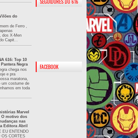
SEGUIDORES DO 616
Vilões do
omem de Ferro ,
(apenas
), dos X-Men
do Capit...
 616: Top 10
 Pantera Negra
FACEBOOK
egra chega nos
oje e pra
ossa maratona,
o um costume de
tínhamos em toda
istórias Marvel
: O motivo dos
 mudanças nas
da Editora Abril
 EU ENTENDO
O OS CORTES