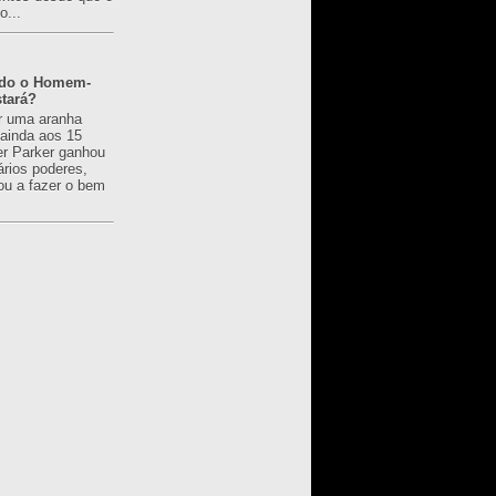
o...
ado o Homem-
tará?
r uma aranha
 ainda aos 15
er Parker ganhou
ários poderes,
u a fazer o bem