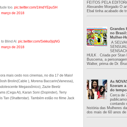
FEITOS PELA EDITORA
Alexandre Morgado O an
itude too.
pic.twitter.com/1ImdYEpuSH
Ebal tinha acabado de tr
e março de 2018
Grandes H
no Brasil:
Mulher-H
to Blind Al.
pic.twitter.com/Sxkku0jqNG
A SELVA
SENSUAL
e março de 2018
SENSACI
HULK . Criada por Stan
Buscema, a personagem 
Walter, prima de Dr. Bru
gora mais cedo nos cinemas, no dia 17 de Maio!
osh Brolin(Cable ), Morena Baccarin(Vanessa),
As NOVAS
fizeram a
il Adolescente Megassônico), Zazie Beetz
do tempo
ams (Cega Al), Karan Soni (Dopinder), Terry
Cerca de 
is Tan (Shatterstar). Também estão no filme Jack
publicamo
contando 
história das Mulheres d
dos mais de 60 anos de 