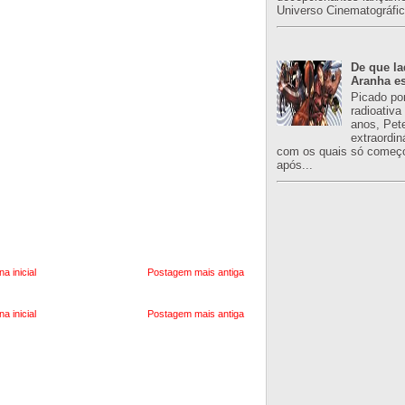
Universo Cinematográfic
De que l
Aranha es
Picado po
radioativa
anos, Pet
extraordin
com os quais só começo
após...
na inicial
Postagem mais antiga
na inicial
Postagem mais antiga