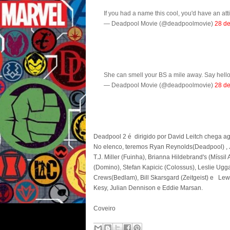
If you had a name this cool, you'd have an att
— Deadpool Movie (@deadpoolmovie)
28 d
She can smell your BS a mile away. Say hello 
— Deadpool Movie (@deadpoolmovie)
28 d
Deadpool 2 é dirigido por David Leitch chega a
No elenco, teremos Ryan Reynolds(Deadpool) , J
T.J. Miller (Fuinha), Brianna Hildebrand's (Míss
(Domino), Stefan Kapicic (Colossus), Leslie Ugg
Crews(Bedlam), Bill Skarsgard (Zeitgeist) e Lew
Kesy, Julian Dennison e Eddie Marsan.
Coveiro