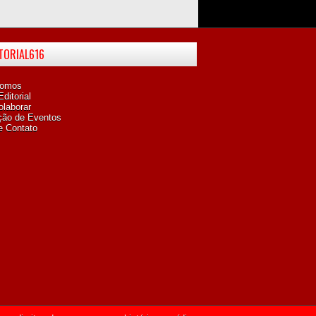
ITORIAL616
omos
ditorial
laborar
ção de Eventos
e Contato