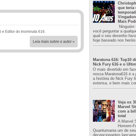
Christoph
que teria
temporad
Vingador
Mais Pod
Ninguém v
você perguntar a qualqu
6 e Editor do Inominata 616.
qual o seu desenho favori
hoje baseado nos heróis
Leia mais sobre o autor »
Maratona 616: Top10 di
Nick Fury 616 e o Ulti
O mais divertido em faz
nossa Maratona616 é a 
a história do Nick Fury 
extensa, e bem mais co
Veja os 3
Marvel St
com a bil
total
A Marvel 
Homem-Fo
Quantumania um de seu
decepcionantes lançame