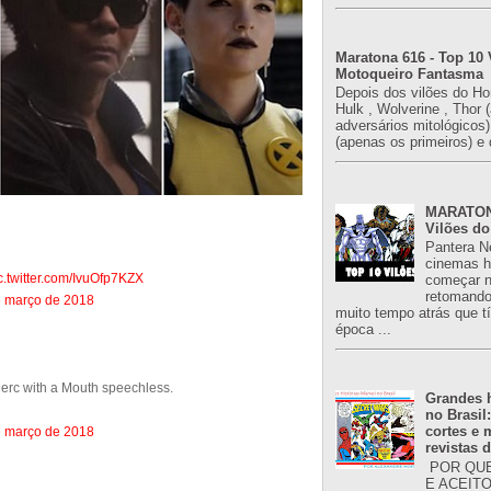
Maratona 616 - Top 10 
Motoqueiro Fantasma
Depois dos vilões do H
Hulk , Wolverine , Thor 
adversários mitológicos
(apenas os primeiros) e 
MARATONA
Vilões do
Pantera N
cinemas h
c.twitter.com/IvuOfp7KZX
começar n
retomand
e março de 2018
muito tempo atrás que 
época ...
Merc with a Mouth speechless.
Grandes h
no Brasil
cortes e
e março de 2018
revistas 
POR QUE
E ACEIT