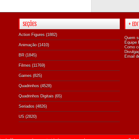
SEÇÕES
+ ED
Action Figures
(1882)
Quem s
Equipe E
Animação
(1410)
Como co
Divulga
BR
(1845)
Email d
Filmes
(11769)
Games
(825)
Quadrinhos
(4528)
Quadrinhos Digitais
(65)
Seriados
(4826)
US
(2820)