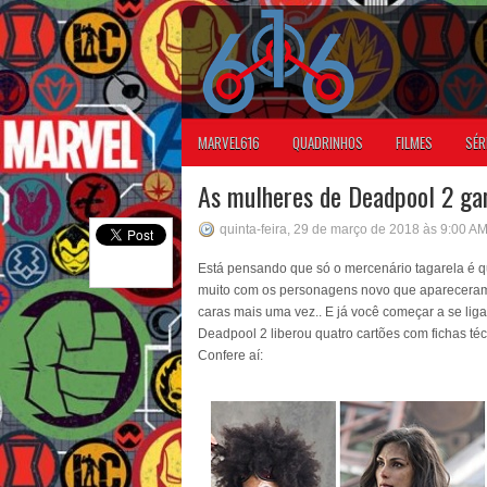
MARVEL616
QUADRINHOS
FILMES
SÉR
As mulheres de Deadpool 2 ga
quinta-feira, 29 de março de 2018 às 9:00 A
Está pensando que só o mercenário tagarela é q
muito com os personagens novo que apareceram.
caras mais uma vez.. E já você começar a se liga
Deadpool 2 liberou quatro cartões com fichas téc
Confere aí: