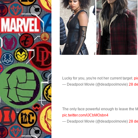
Lucky for you, you're not her current target.
pi
— Deadpool Movie (@deadpoolmovie)
28 d
The only face powerful enough to leave the 
pic.twitter.com/IJCbMOsbn4
— Deadpool Movie (@deadpoolmovie)
28 d