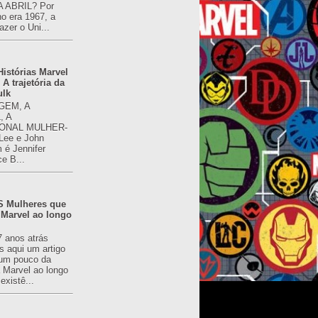
 ABRIL? Por
o era 1967, a
azer o Uni...
istórias Marvel
 A trajetória da
ulk
GEM, A
, A
ONAL MULHER-
 Lee e John
é Jennifer
ce B...
 Mulheres que
 Marvel ao longo
7 anos atrás
s aqui um artigo
um pouco da
a Marvel ao longo
existê...