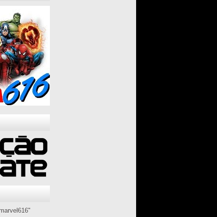
marvel616"