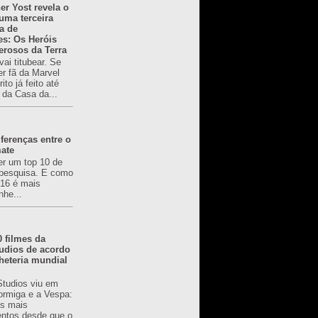
er Yost revela o
 uma terceira
a de
es: Os Heróis
erosos da Terra
ai titubear. Se
er fã da Marvel
to já feito até
 da Casa da...
ferenças entre o
mate
er um top 10 de
pesquisa. E como
616 é mais
nhe...
0 filmes da
udios de acordo
heteria mundial
Studios viu em
rmiga e a Vespa:
s mais
ntos desde que o