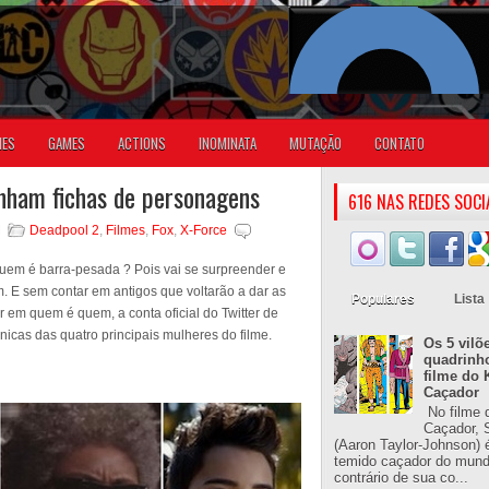
IES
GAMES
ACTIONS
INOMINATA
MUTAÇÃO
CONTATO
nham fichas de personagens
616 NAS REDES SOCI
M
Deadpool 2
,
Filmes
,
Fox
,
X-Force
uem é barra-pesada ? Pois vai se surpreender e
 E sem contar em antigos que voltarão a dar as
Populares
Lista
r em quem é quem, a conta oficial do Twitter de
nicas das quatro principais mulheres do filme.
Os 5 vilõ
quadrinh
filme do 
Caçador
No filme 
Caçador, S
(Aaron Taylor-Johnson) 
temido caçador do mun
contrário de sua co...