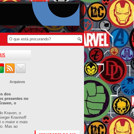
AIS
Arquivos
es dos
os presentes no
Kraven, o
do Kraven, o
ergei Kravinoff
é o maior e mais
do. Mas ao