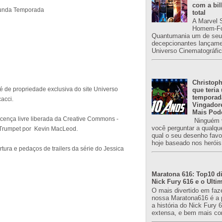
com a bil
egunda Temporada
total
A Marvel 
Homem-Fo
Quantumania um de seu
decepcionantes lançame
Universo Cinematográfic
Christoph
é de propriedade exclusiva do site Universo
que teria
temporad
acci.
Vingador
Mais Pod
icença livre liberada da Creative Commons -
Ninguém v
você perguntar a qualqu
d Trumpet por Kevin MacLeod.
qual o seu desenho favori
hoje baseado nos heróis
tura e pedaços de trailers da série do Jessica
Maratona 616: Top10 di
Nick Fury 616 e o Ulti
O mais divertido em faz
nossa Maratona616 é a 
a história do Nick Fury 
extensa, e bem mais co