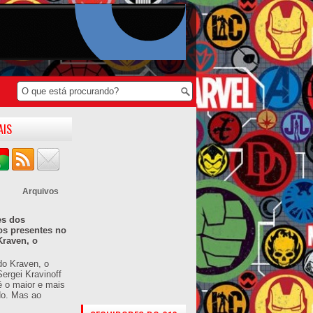
AIS
Arquivos
es dos
os presentes no
Kraven, o
do Kraven, o
ergei Kravinoff
é o maior e mais
do. Mas ao