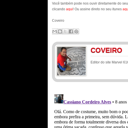
Você também pode nos ouvir diretamente do se
clicando
aqui
! Ou assine direto no seu itunes
aqu
Coveiro
COVEIRO
Editor do site Marvel 61