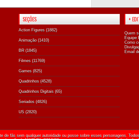
SEÇÕES
+ ED
Action Figures
(1882)
Quem s
Equipe E
Animação
(1410)
Como co
Divulga
BR
(1845)
Email d
Filmes
(11769)
Games
(825)
Quadrinhos
(4528)
Quadrinhos Digitais
(65)
Seriados
(4826)
US
(2820)
te de fãs sem qualquer autoridade ou posse sobre esses personagens. Todos 