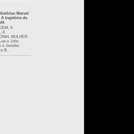
istórias Marvel
 A trajetória da
ulk
GEM, A
, A
ONAL MULHER-
 Lee e John
é Jennifer
ce B...