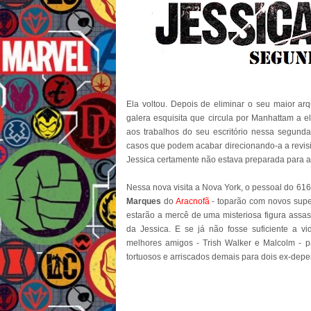
Ela voltou. Depois de eliminar o seu maior ar
galera esquisita que circula por Manhattam a e
aos trabalhos do seu escritório nessa segund
casos que podem acabar direcionando-a a revisi
Jessica certamente não estava preparada para ab
Nessa nova visita a Nova York, o pessoal do 616
Marques
do
Aracnofã
- toparão com novos supe
estarão a mercê de uma misteriosa figura assa
da Jessica. E se já não fosse suficiente a v
melhores amigos - Trish Walker e Malcolm - p
tortuosos e arriscados demais para dois ex-dep