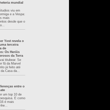
heteria mundial
Studios viu em
rmiga e a Vespa:
s mais
ntos desde que o
o...
er Yost revela o
 uma terceira
a de
es: Os Heróis
erosos da Terra
ai titubear. Se
er fã da Marvel
to já feito até
 da Casa da...
ferenças entre o
mate
er um top 10 de
pesquisa. E como
616 é mais
nhe...