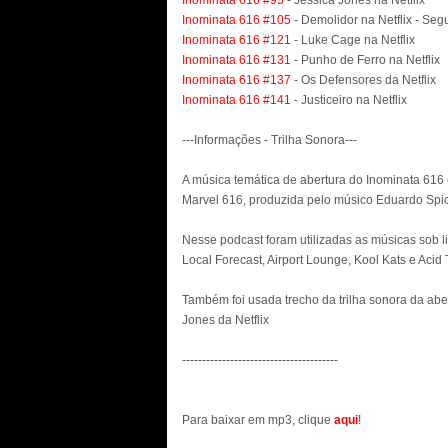
Inominata 616 #95
- Jessica Jones na Netflix
Inominata 616 #105
- Demolidor na Netflix - S
Inominata 616 #121
- Luke Cage na Netflix
Inominata 616 #131
- Punho de Ferro na Netflix
Inominata 616 #137
- Os Defensores da Netflix
Inominata 616 #141
- Justiceiro na Netflix
---Informações - Trilha Sonora---
A música temática de abertura do Inominata 616 
Marvel 616, produzida pelo músico Eduardo Spic
Nesse podcast foram utilizadas as músicas sob l
Local Forecast, Airport Lounge, Kool Kats e Aci
Também foi usada trecho da trilha sonora da aber
Jones da Netflix
---------------------------------------
Para baixar em mp3, clique
aqui
!