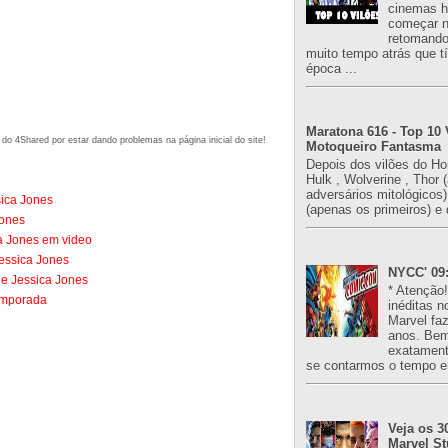
cinemas h
começar n
retomand
muito tempo atrás que 
época ...
Maratona 616 - Top 10 
do 4Shared por estar dando problemas na página inicial do site!
Motoqueiro Fantasma
Depois dos vilões do H
Hulk , Wolverine , Thor 
adversários mitológicos
ica Jones
(apenas os primeiros) e 
Jones
a Jones em video
Jessica Jones
NYCC' 09:
e Jessica Jones
* Atenção
temporada
inéditas n
Marvel fa
anos. Bem
exatament
se contarmos o tempo e
Veja os 3
Marvel St