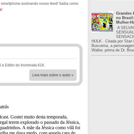
u smartphone assinando nosso feed! Saiba como
i
!
Grandes H
no Brasil:
Mulher-H
A SELVA
SENSUAL
SENSACI
HULK . Criada por Stan
Buscema, a personagem 
Walter, prima de Dr. Bru
6 e Editor do Inominata 616.
Leia mais sobre o autor »