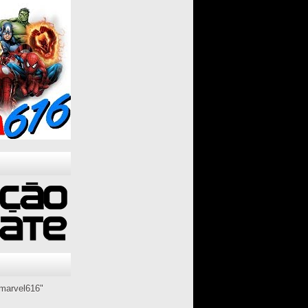
marvel616"