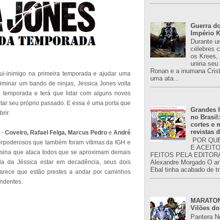
Guerra do
Império K
Durante u
célebres 
os Krees,
uniria se
Ronan e a inumana Crist
qui-inimigo na primeira temporada e ajudar uma
uma ata...
liminar um bando de ninjas, Jessica Jones volta
a temporada e terá que lidar com alguns novos
tar seu próprio passado. E essa é uma porta que
Grandes h
rir.
no Brasil
cortes e
revistas 
 -
Coveiro
,
Rafael Felga, Marcus Pedro
e
André
POR QUE
rpoderosos que também foram vítimas da IGH e
E ACEIT
ssina que ataca todos que se aproximam demais
FEITOS PELA EDITORA
ida da Jéssica estar em decadência, seus dois
Alexandre Morgado O an
Ebal tinha acabado de tr
arece que estão prestes a andar por caminhos
endentes.
MARATONA
Vilões do
Pantera N