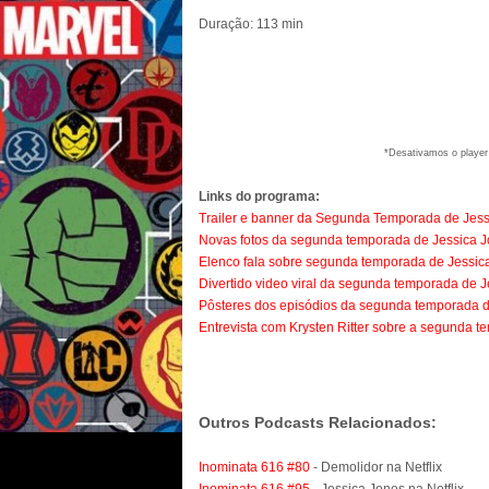
Duração: 113 min
*Desativamos o player 
Links do programa:
Trailer e banner da Segunda Temporada de Jess
Novas fotos da segunda temporada de Jessica 
Elenco fala sobre segunda temporada de Jessic
Divertido video viral da segunda temporada de 
Pôsteres dos episódios da segunda temporada d
Entrevista com Krysten Ritter sobre a segunda 
Outros Podcasts Relacionados:
Inominata 616 #80
- Demolidor na Netflix