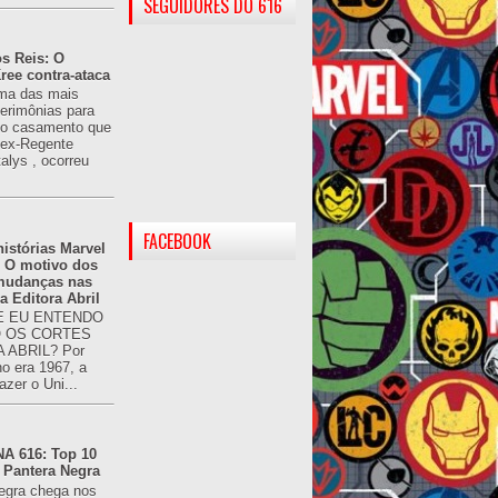
SEGUIDORES DO 616
s Reis: O
ree contra-ataca
ma das mais
cerimônias para
 o casamento que
u ex-Regente
alys , ocorreu
FACEBOOK
istórias Marvel
: O motivo dos
 mudanças nas
da Editora Abril
 EU ENTENDO
O OS CORTES
 ABRIL? Por
o era 1967, a
azer o Uni...
 616: Top 10
 Pantera Negra
egra chega nos