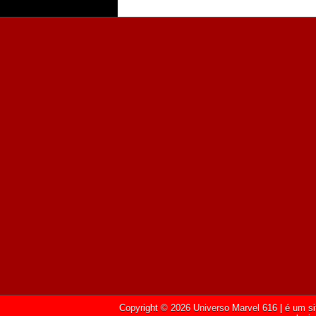
Copyright ©
2026
Universo Marvel 616
| é um si