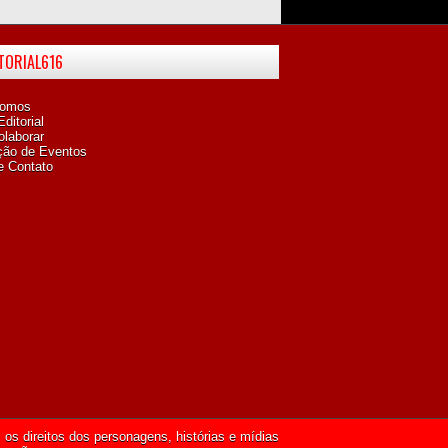
ITORIAL616
omos
ditorial
laborar
ção de Eventos
e Contato
os direitos dos personagens, histórias e mídias