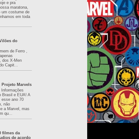
oje e pra
ossa maratona,
o um costume de
tínhamos em toda
Vilões do
omem de Ferro ,
(apenas
), dos X-Men
do Capit...
 Projeto Marvels
! Informações
o Brasil e EUA! A
z esse ano 70
, não
e a Marvel, mas
m qu...
0 filmes da
udios de acordo