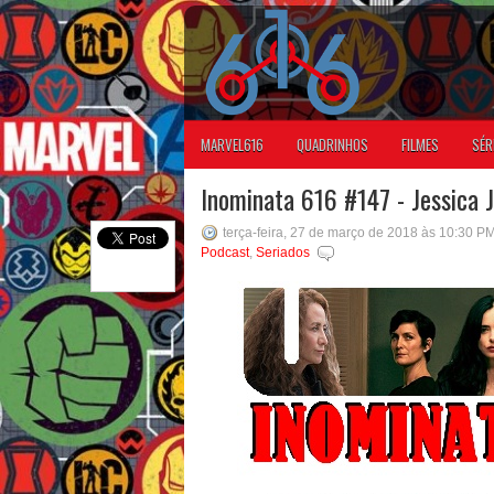
MARVEL616
QUADRINHOS
FILMES
SÉR
Inominata 616 #147 - Jessica
terça-feira, 27 de março de 2018 às 10:30 P
Podcast
,
Seriados