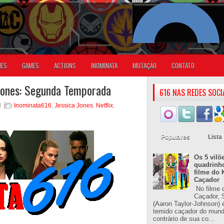
IES
GAMES
ACTIONS
INOMINATA
MUTAÇÃO
CONTATO
 Jones: Segunda Temporada
616 NAS REDES SOCI
M
Inominata616
,
Jessica Jones
,
Netflix
,
Populares
Lista
Os 5 vilõ
quadrinh
filme do 
Caçador
No filme 
Caçador, S
(Aaron Taylor-Johnson) 
temido caçador do mun
contrário de sua co...