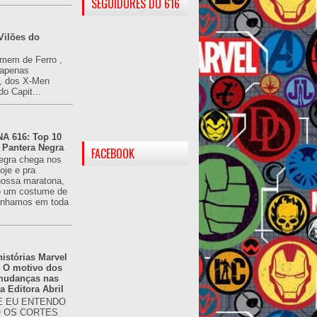
SEGUIDORES DO 616
Vilões do
omem de Ferro ,
(apenas
), dos X-Men
do Capit...
 616: Top 10
 Pantera Negra
FACEBOOK
egra chega nos
oje e pra
ossa maratona,
o um costume de
tínhamos em toda
istórias Marvel
: O motivo dos
 mudanças nas
da Editora Abril
 EU ENTENDO
O OS CORTES