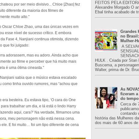
FEITOS PELA EDITORA
hateou por ser meio divisivo... Chloe [Zhao] fez
Alexandre Morgado O an
to diferente da maioria dos filmes de
Ebal tinha acabado de tr
mente muito alto."
 do Oscar Chloe Zhao, uma das únicas vezes em
Grandes H
u esse nível de sucesso crítico. E embora
no Brasil:
 da Fase 4, Nanjiani continua otimista, dizendo
Mulher-H
 que foi julgado:
A SELVA
SENSUAL
 terra adorassem, mas eu adoro. Ainda acho que
SENSACI
HULK . Criada por Stan
mente ao filme e perceber que há muito mais
Buscema, a personagem 
ela é uma ótima cineasta."
Walter, prima de Dr. Bru
 Nanjiani sabia que o músico estava escalado
ou como tinha ouvido rumores, mas “achou que
As NOVAS
fizeram a
do tempo
 era besteira. Eu estava tipo, ‘O cara do One
Cerca de 
para trabalhar um dia, e lá está o lindo Harry
publicamo
está fazendo aqui, cara?' Na verdade, filmamos uma
contando 
história das Mulheres d
 agora, meu personagem não está nessa cena.
dos mais de 60 anos de 
e. E foi muito… foi um tipo diferente de cena