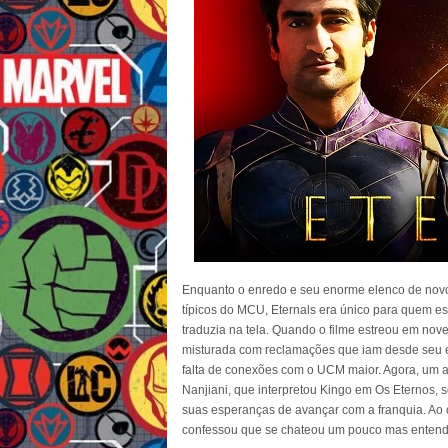
Enquanto o enredo e seu enorme elenco de nov
típicos do MCU, Eternals era único para quem es
traduzia na tela. Quando o filme estreou em nov
misturada com reclamações que iam desde seu 
falta de conexões com o UCM maior. Agora, um a
Nanjiani, que interpretou Kingo em Os Eternos, 
suas esperanças de avançar com a franquia. Ao 
confessou que se chateou um pouco mas entende 