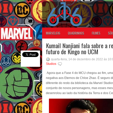
MARVEL616
QUADRINHOS
FILMES
SÉR
Kumail Nanjiani fala sobre a r
futuro de Kingo no UCM
quarta-feira, 14 de dezembro de 2022 às 10
Studios
Agora que a Fase 4 do MCU chegou ao fim, uma 
negativa aos Eternos de Chloe Zhao. É seguro d
diferente do resto da biblioteca da Marvel Stud
conjunto de novos personagens, mas esses mesm
desenrolou ao lado da história da Terra e dos Ce