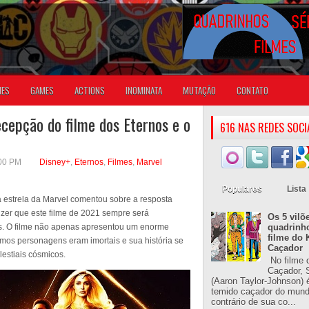
IES
GAMES
ACTIONS
INOMINATA
MUTAÇÃO
CONTATO
ecepção do filme dos Eternos e o
616 NAS REDES SOCI
:00 PM
Disney+
,
Eternos
,
Filmes
,
Marvel
Populares
Lista
estrela da Marvel comentou sobre a resposta
izer que este filme de 2021 sempre será
Os 5 vilõ
ios. O filme não apenas apresentou um enorme
quadrinh
filme do 
os personagens eram imortais e sua história se
Caçador
lestiais cósmicos.
No filme 
Caçador, S
(Aaron Taylor-Johnson) 
temido caçador do mun
contrário de sua co...