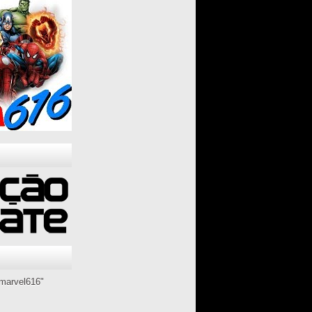
marvel616"