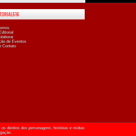
ITORIAL616
omos
ditorial
laborar
ção de Eventos
e Contato
os direitos dos personagens, histórias e mídias
lgação.