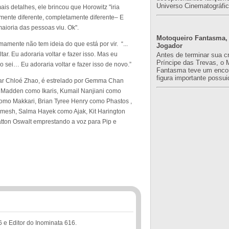
Universo Cinematográfic
ais detalhes, ele brincou que Horowitz "iria
mente diferente, completamente diferente– E
ioria das pessoas viu. Ok".
Motoqueiro Fantasma, 
mamente não tem ideia do que está por vir. “...
Jogador
r. Eu adoraria voltar e fazer isso. Mas eu
Antes de terminar sua c
Príncipe das Trevas, o 
ei… Eu adoraria voltar e fazer isso de novo.”
Fantasma teve um enco
figura importante possuid
scar Chloé Zhao, é estrelado por Gemma Chan
 Madden como Ikaris, Kumail Nanjiani como
como Makkari, Brian Tyree Henry como Phastos ,
mesh, Salma Hayek como Ajak, Kit Harington
tton Oswalt emprestando a voz para Pip e
6 e Editor do Inominata 616.