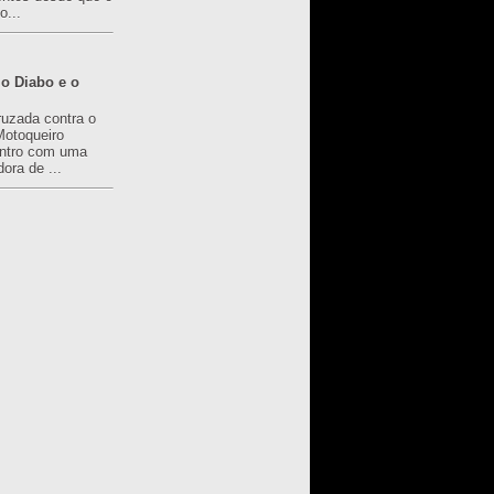
o...
o Diabo e o
ruzada contra o
Motoqueiro
ntro com uma
ora de ...