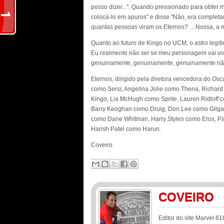
posso dizer...". Quando pressionado para obter m
colocá-lo em apuros" e disse "Não, era completa
quantas pessoas viram os Eternos? …Nossa, a ma
Quanto ao futuro de Kingo no UCM, o astro legiti
Eu realmente não sei se meu personagem vai volta
genuinamente, genuinamente, genuinamente não s
Eternos, dirigido pela diretora vencedora do O
como Sersi, Angelina Jolie como Thena, Richard
Kingo, Lia McHugh como Sprite, Lauren Ridloff 
Barry Keoghan como Druig, Don Lee como Gilga
como Dane Whitman, Harry Styles como Eros, Pa
Harish Patel como Harun.
Coveiro
COVEIRO
Editor do site Marvel 61