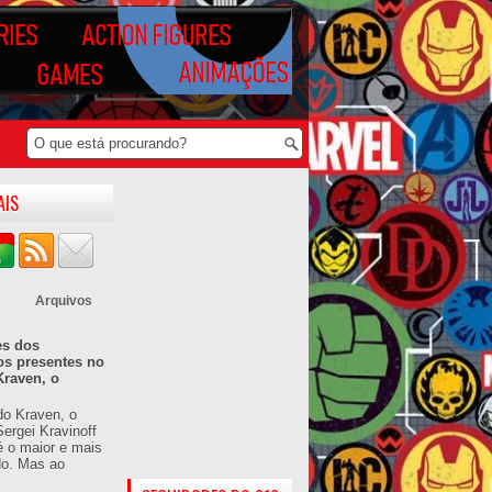
AIS
Arquivos
es dos
os presentes no
Kraven, o
do Kraven, o
ergei Kravinoff
é o maior e mais
do. Mas ao