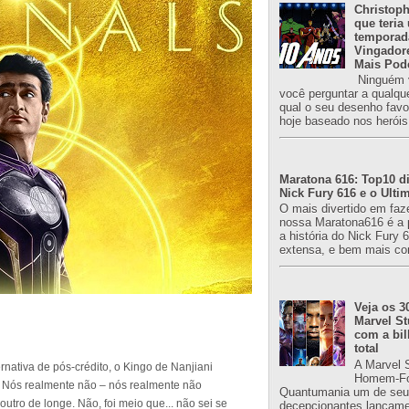
Christoph
que teria
temporad
Vingador
Mais Pod
Ninguém v
você perguntar a qualqu
qual o seu desenho favori
hoje baseado nos heróis
Maratona 616: Top10 di
Nick Fury 616 e o Ulti
O mais divertido em faz
nossa Maratona616 é a 
a história do Nick Fury 
extensa, e bem mais co
Veja os 3
Marvel St
com a bil
total
A Marvel 
nativa de pós-crédito, o Kingo de Nanjiani
Homem-Fo
 Nós realmente não – nós realmente não
Quantumania um de seu
ro de longe. Não, foi meio que... não sei se
decepcionantes lançame