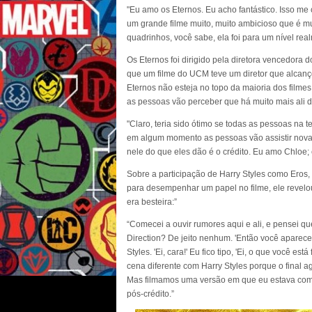
"Eu amo os Eternos. Eu acho fantástico. Isso me c
um grande filme muito, muito ambicioso que é mui
quadrinhos, você sabe, ela foi para um nível real
Os Eternos foi dirigido pela diretora vencedora
que um filme do UCM teve um diretor que alcanço
Eternos não esteja no topo da maioria dos filmes
as pessoas vão perceber que há muito mais ali do
"Claro, teria sido ótimo se todas as pessoas na
em algum momento as pessoas vão assistir nova
nele do que eles dão é o crédito. Eu amo Chloe; 
Sobre a participação de Harry Styles como Eros,
para desempenhar um papel no filme, ele revel
era besteira:”
“Comecei a ouvir rumores aqui e ali, e pensei que
Direction? De jeito nenhum. 'Então você aparece 
Styles. 'Ei, cara!' Eu fico tipo, 'Ei, o que você 
cena diferente com Harry Styles porque o final
Mas filmamos uma versão em que eu estava com el
pós-crédito.”