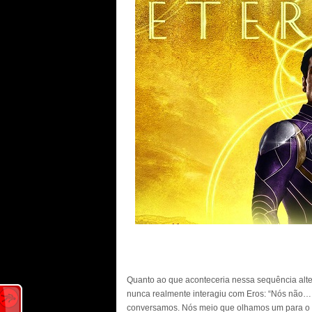
Quanto ao que aconteceria nessa sequência alter
nunca realmente interagiu com Eros: “Nós não…
conversamos. Nós meio que olhamos um para o out