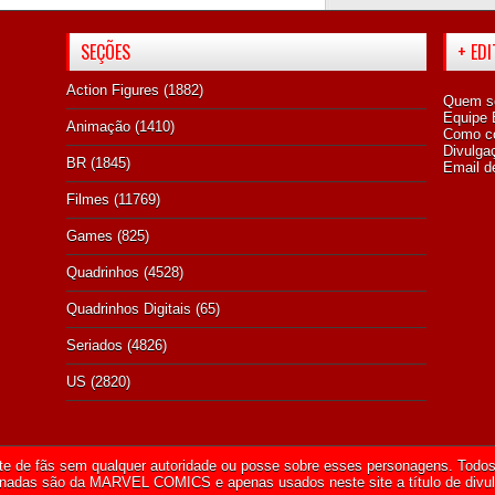
SEÇÕES
+ ED
Action Figures
(1882)
Quem s
Equipe E
Animação
(1410)
Como co
Divulga
BR
(1845)
Email d
Filmes
(11769)
Games
(825)
Quadrinhos
(4528)
Quadrinhos Digitais
(65)
Seriados
(4826)
US
(2820)
te de fãs sem qualquer autoridade ou posse sobre esses personagens. Todos 
onadas são da
MARVEL COMICS
e apenas usados neste site a título de divu