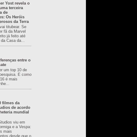
er Yost revela o
 uma terceira
a de
es: Os Heróis
erosos da Terra
ai titubear. Se
er fã da Marvel
to já feito até
 da Casa da...
ferenças entre o
mate
er um top 10 de
pesquisa. E como
616 é mais
nhe...
0 filmes da
udios de acordo
heteria mundial
Studios viu em
rmiga e a Vespa:
s mais
ntos desde que o