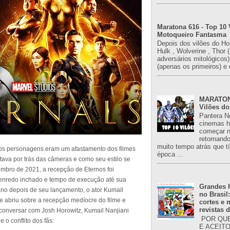
Maratona 616 - Top 10 
Motoqueiro Fantasma
Depois dos vilões do H
Hulk , Wolverine , Thor 
adversários mitológicos
(apenas os primeiros) e 
MARATONA
Vilões do
Pantera N
cinemas h
começar n
retomand
muito tempo atrás que 
os personagens eram um afastamento dos filmes
época ...
tava por trás das câmeras e como seu estilo se
embro de 2021, a recepção de Eternos foi
enredo inchado e tempo de execução até sua
Grandes h
no depois de seu lançamento, o ator Kumail
no Brasil
se abriu sobre a recepção medíocre do filme e
cortes e
revistas 
conversar com Josh Horowitz, Kumail Nanjiani
POR QUE
o conflito dos fãs:
E ACEIT