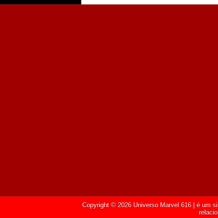
Copyright ©
2026
Universo Marvel 616
| é um si
relaci