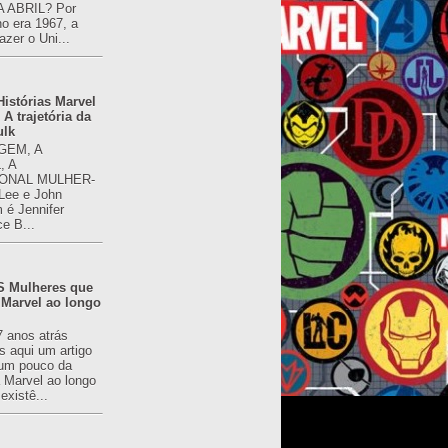
 ABRIL? Por
o era 1967, a
azer o Uni...
istórias Marvel
 A trajetória da
ulk
GEM, A
, A
ONAL MULHER-
 Lee e John
é Jennifer
ce B...
 Mulheres que
 Marvel ao longo
7 anos atrás
s aqui um artigo
um pouco da
a Marvel ao longo
existê...