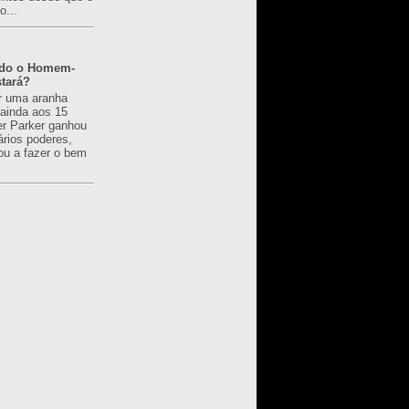
o...
ado o Homem-
tará?
r uma aranha
 ainda aos 15
er Parker ganhou
ários poderes,
u a fazer o bem