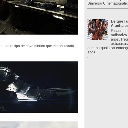
Universo Cinematográfic
De que l
Aranha es
Picado po
radioativa
anos, Pet
extraordin
nou outro tipo de nave híbrida que iria ser usada
com os quais só começo
após...