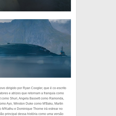
o dirigido por Ryan Coogler, que é co-escrito
atores e atrizes que retornam a franquia como
ht como Shuri, Angela Bassett como Ramonda,
omo Ayo, Winston Duke como M'Baku, Martin
M'Kathu e Dominique Thorne irá estrear no
ilão principal dessa história como uma versão