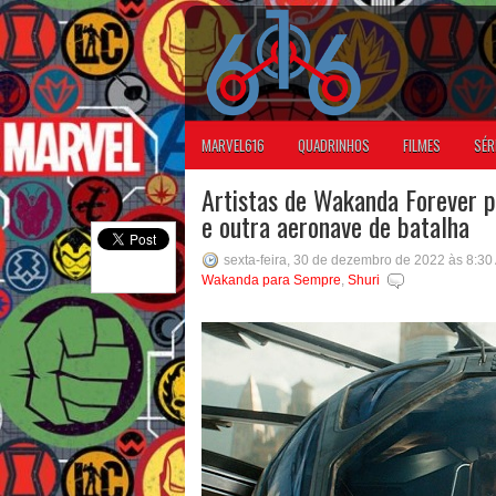
MARVEL616
QUADRINHOS
FILMES
SÉR
Artistas de Wakanda Forever 
e outra aeronave de batalha
sexta-feira, 30 de dezembro de 2022 às 8:30
Wakanda para Sempre
,
Shuri