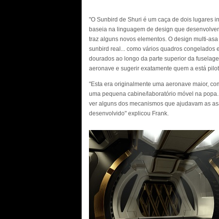
"O Sunbird de Shuri é um caça de dois lugares i
baseia na linguagem de design que desenvolvem
traz alguns novos elementos. O design multi-as
sunbird real... como vários quadros congelados 
dourados ao longo da parte superior da fuselage
aeronave e sugerir exatamente quem a está pilot
"Esta era originalmente uma aeronave maior, co
uma pequena cabine/laboratório móvel na popa. 
ver alguns dos mecanismos que ajudavam as asas 
desenvolvido" explicou Frank.