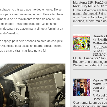
Maratona 616: Top10 di
Nick Fury 616 e o Ulti
nspirado no pássaro que lhe deu o nome. Ele se
O mais divertido em faz
nossa Maratona616 é a 
os para a aeronave no primeiro filme e também
a história do Nick Fury 
a baseia-se no movimento rápido da asa de um
extensa, e bem mais co
empilhados uns sobre os outros. Os detalhes
m destinam-se a acentuar a silhueta feminina da
ando" revelou.
Grandes H
no Brasil:
m espaço para seis pessoas na área do cockpit e
Mulher-H
O conceito para essas anteparas circulares era
A SELVA
a girar e virar, mas isso nunca foi
SENSUAL
SENSACI
HULK . Criada por Stan
Buscema, a personagem 
Walter, prima de Dr. Bru
Veja os 3
Marvel St
com a bil
total
A Marvel 
Homem-Fo
Quantumania um de seu
decepcionantes lançame