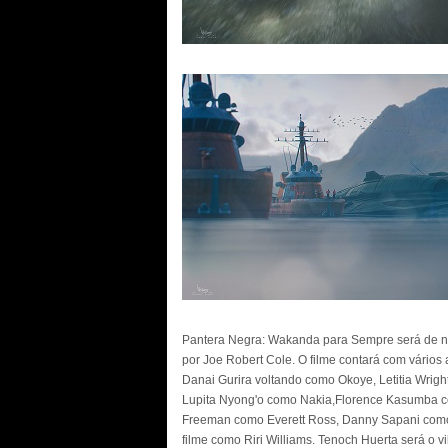
Pantera Negra: Wakanda para Sempre será de nov
por Joe Robert Cole. O filme contará com vários 
Danai Gurira voltando como Okoye, Letitia Wrig
Lupita Nyong'o como Nakia,Florence Kasumba c
Freeman como Everett Ross, Danny Sapani como 
filme como Riri Williams. Tenoch Huerta será o v