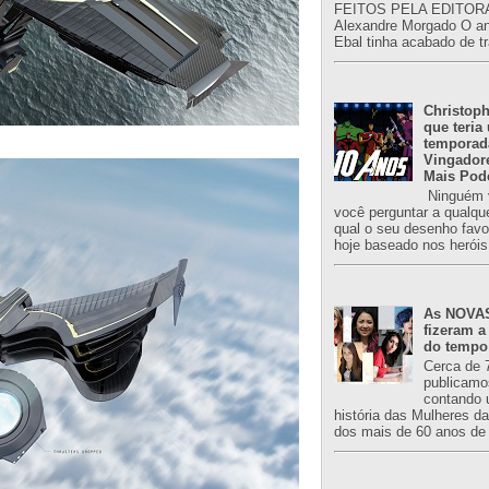
FEITOS PELA EDITORA
Alexandre Morgado O an
Ebal tinha acabado de tr
Christoph
que teria
temporad
Vingador
Mais Pod
Ninguém v
você perguntar a qualqu
qual o seu desenho favori
hoje baseado nos heróis
As NOVAS
fizeram a
do tempo
Cerca de 
publicamo
contando 
história das Mulheres d
dos mais de 60 anos de 