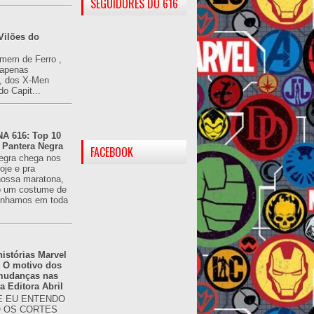
SEGUIDORES DO 616
Vilões do
omem de Ferro ,
(apenas
), dos X-Men
do Capit...
 616: Top 10
 Pantera Negra
FACEBOOK
egra chega nos
oje e pra
ossa maratona,
o um costume de
tínhamos em toda
istórias Marvel
: O motivo dos
 mudanças nas
da Editora Abril
 EU ENTENDO
O OS CORTES