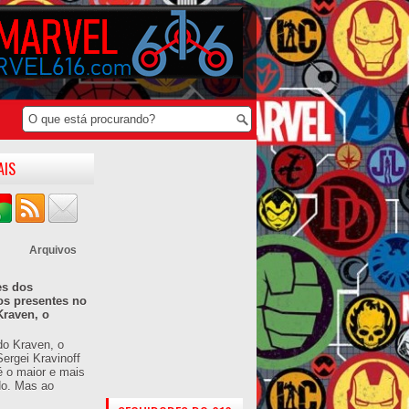
AIS
Arquivos
es dos
os presentes no
Kraven, o
do Kraven, o
ergei Kravinoff
é o maior e mais
do. Mas ao