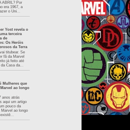
 ABRIL? Por
o era 1967, a
azer o Uni...
er Yost revela o
 uma terceira
a de
es: Os Heróis
erosos da Terra
ai titubear. Se
er fã da Marvel
to já feito até
 da Casa da...
 Mulheres que
 Marvel ao longo
7 anos atrás
s aqui um artigo
um pouco da
a Marvel ao longo
existê...