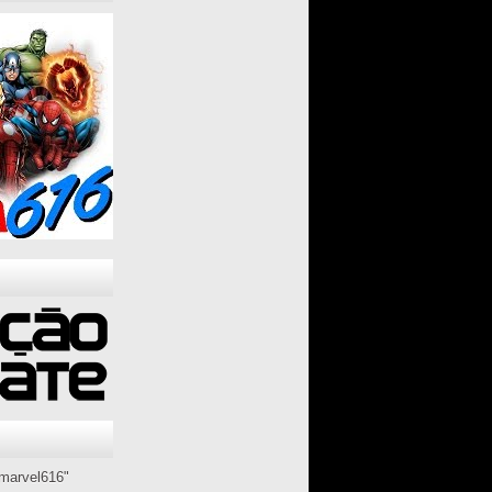
marvel616"