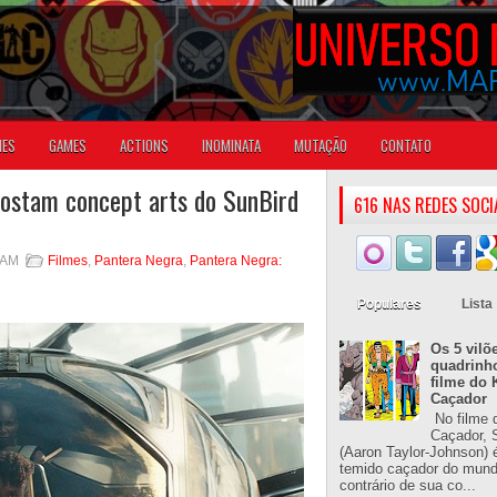
IES
GAMES
ACTIONS
INOMINATA
MUTAÇÃO
CONTATO
postam concept arts do SunBird
616 NAS REDES SOCI
 AM
Filmes
,
Pantera Negra
,
Pantera Negra:
Populares
Lista
Os 5 vilõ
quadrinh
filme do 
Caçador
No filme 
Caçador, S
(Aaron Taylor-Johnson) 
temido caçador do mun
contrário de sua co...