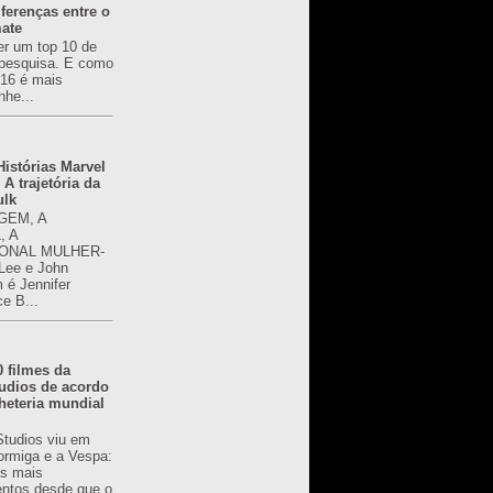
ferenças entre o
mate
er um top 10 de
pesquisa. E como
616 é mais
nhe...
istórias Marvel
 A trajetória da
ulk
GEM, A
, A
ONAL MULHER-
 Lee e John
é Jennifer
ce B...
0 filmes da
udios de acordo
heteria mundial
Studios viu em
rmiga e a Vespa:
s mais
ntos desde que o