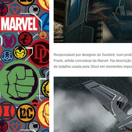
Responsável por designer do Sunbird, num protót
Frank, artista conceitual da Marvel. Na descriç
de batalha usada pela Shuri em momentos import