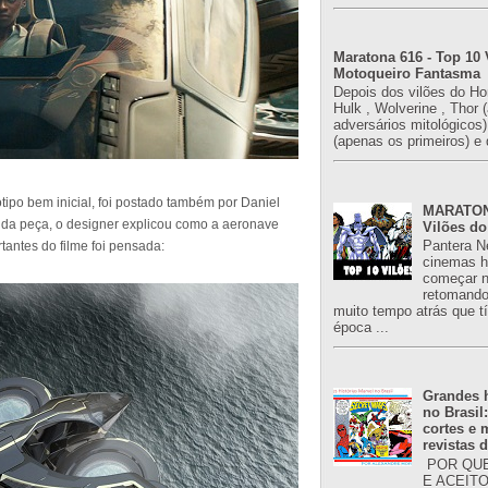
Maratona 616 - Top 10 
Motoqueiro Fantasma
Depois dos vilões do H
Hulk , Wolverine , Thor 
adversários mitológicos
(apenas os primeiros) e 
ipo bem inicial, foi postado também por Daniel
MARATONA
ão da peça, o designer explicou como a aeronave
Vilões do
Pantera N
antes do filme foi pensada:
cinemas h
começar n
retomand
muito tempo atrás que 
época ...
Grandes h
no Brasil
cortes e
revistas 
POR QUE
E ACEIT