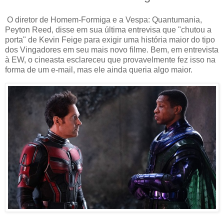
O diretor de Homem-Formiga e a Vespa: Quantumania,
Peyton Reed, disse em sua última entrevisa que "chutou a
porta" de Kevin Feige para exigir uma história maior do tipo
dos Vingadores em seu mais novo filme. Bem, em entrevista
à EW, o cineasta esclareceu que provavelmente fez isso na
forma de um e-mail, mas ele ainda queria algo maior.