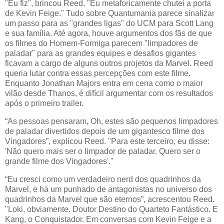
"Eu fiz", brincou Reed. "Eu metaforicamente chutei a porta
de Kevin Feige." Tudo sobre Quantumania parece sinalizar
um passo para as "grandes ligas" do UCM para Scott Lang
e sua família. Até agora, houve argumentos dos fãs de que
os filmes do Homem-Formiga parecem "limpadores de
paladar" para as grandes equipes e desafios gigantes
ficavam a cargo de alguns outros projetos da Marvel. Reed
queria lutar contra essas percepções com este filme.
Enquanto Jonathan Majors entra em cena como o maior
vilão desde Thanos, é difícil argumentar com os resultados
após o primeiro trailer.
“As pessoas pensaram, Oh, estes são pequenos limpadores
de paladar divertidos depois de um gigantesco filme dos
Vingadores”, explicou Reed. "Para este terceiro, eu disse:
'Não quero mais ser o limpador de paladar. Quero ser o
grande filme dos Vingadores'."
“Eu cresci como um verdadeiro nerd dos quadrinhos da
Marvel, e há um punhado de antagonistas no universo dos
quadrinhos da Marvel que são eternos”, acrescentou Reed.
"Loki, obviamente. Doutor Destino do Quarteto Fantástico. E
Kang, o Conquistador. Em conversas com Kevin Feige e a