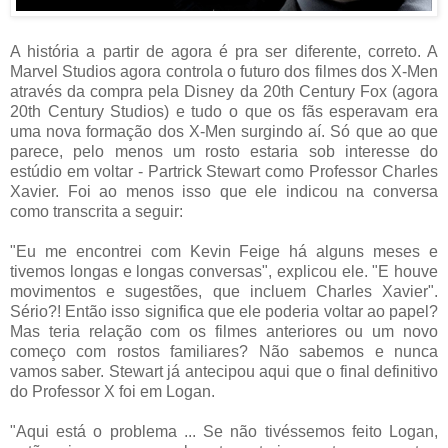
A história a partir de agora é pra ser diferente, correto. A
Marvel Studios agora controla o futuro dos filmes dos X-Men
através da compra pela Disney da 20th Century Fox (agora
20th Century Studios) e tudo o que os fãs esperavam era
uma nova formação dos X-Men surgindo aí. Só que ao que
parece, pelo menos um rosto estaria sob interesse do
estúdio em voltar - Partrick Stewart como Professor Charles
Xavier. Foi ao menos isso que ele indicou na conversa
como transcrita a seguir:
"Eu me encontrei com Kevin Feige há alguns meses e
tivemos longas e longas conversas", explicou ele. "E houve
movimentos e sugestões, que incluem Charles Xavier".
Sério?! Então isso significa que ele poderia voltar ao papel?
Mas teria relação com os filmes anteriores ou um novo
começo com rostos familiares? Não sabemos e nunca
vamos saber. Stewart já antecipou aqui que o final definitivo
do Professor X foi em Logan.
"Aqui está o problema ... Se não tivéssemos feito Logan,