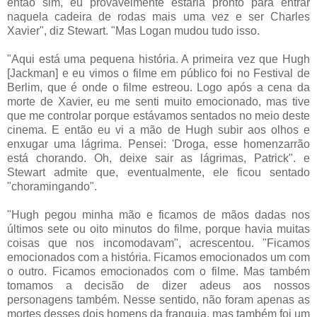
então sim, eu provavelmente estaria pronto para entrar
naquela cadeira de rodas mais uma vez e ser Charles
Xavier", diz Stewart. "Mas Logan mudou tudo isso.
"Aqui está uma pequena história. A primeira vez que Hugh
[Jackman] e eu vimos o filme em público foi no Festival de
Berlim, que é onde o filme estreou. Logo após a cena da
morte de Xavier, eu me senti muito emocionado, mas tive
que me controlar porque estávamos sentados no meio deste
cinema. E então eu vi a mão de Hugh subir aos olhos e
enxugar uma lágrima. Pensei: 'Droga, esse homenzarrão
está chorando. Oh, deixe sair as lágrimas, Patrick". e
Stewart admite que, eventualmente, ele ficou sentado
"choramingando".
"Hugh pegou minha mão e ficamos de mãos dadas nos
últimos sete ou oito minutos do filme, porque havia muitas
coisas que nos incomodavam", acrescentou. "Ficamos
emocionados com a história. Ficamos emocionados um com
o outro. Ficamos emocionados com o filme. Mas também
tomamos a decisão de dizer adeus aos nossos
personagens também. Nesse sentido, não foram apenas as
mortes desses dois homens da franquia, mas também foi um