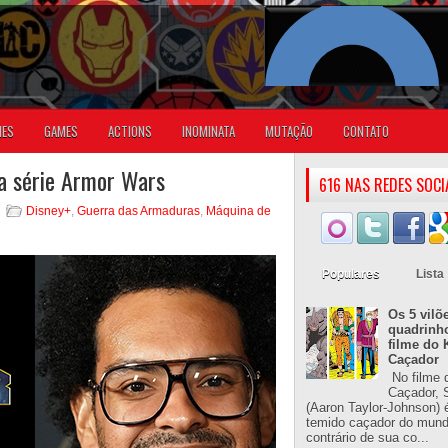
IES
GAMES
ACTIONS
INOMINATA
MUTAÇÃO
CONTATO
 a série Armor Wars
616 NAS REDES SOCI
Disney+
,
Guerra das Armaduras
,
Máquina de
Populares
Lista
Os 5 vilõ
quadrinh
filme do 
Caçador
No filme 
Caçador, S
(Aaron Taylor-Johnson) 
temido caçador do mun
contrário de sua co...