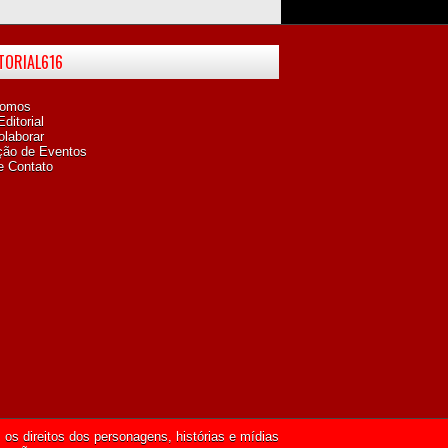
ITORIAL616
omos
ditorial
laborar
ção de Eventos
e Contato
os direitos dos personagens, histórias e mídias