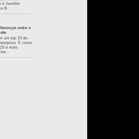
é Jennifer
ce B...
ferenças entre o
mate
er um top 10 de
pesquisa. E como
616 é mais
nhe...