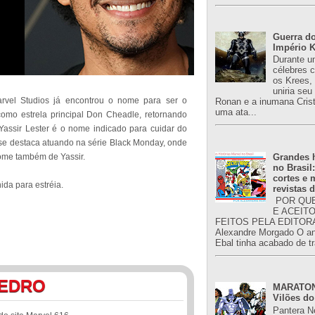
Guerra do
Império K
Durante u
célebres 
os Krees,
uniria se
rvel Studios já encontrou o nome para ser o
Ronan e a inumana Crist
uma ata...
 como estrela principal Don Cheadle, retornando
ssir Lester é o nome indicado para cuidar do
le se destaca atuando na série Black Monday, onde
Grandes h
nome também de Yassir.
no Brasil
cortes e
ida para estréia.
revistas 
POR QUE
E ACEIT
FEITOS PELA EDITORA
Alexandre Morgado O an
Ebal tinha acabado de tr
EDRO
MARATONA
Vilões do
Pantera N