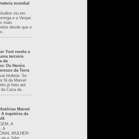
heteria mundial
Studios viu em
rmiga e a Vespa:
s mais
ntos desde que o
o...
er Yost revela o
 uma terceira
a de
es: Os Heróis
erosos da Terra
ai titubear. Se
er fã da Marvel
to já feito até
 da Casa da...
istórias Marvel
 A trajetória da
ulk
GEM, A
, A
ONAL MULHER-
 Lee e John