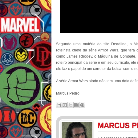
Segundo uma matéria do site Deadline, a Ma
roteirista chefe da série Armor Wars, que terá
como James Rhodey, o Máquina de Combate. Ya
roteiro principal da série e em seu currículo, e
ele faz o papel de um corretor da bolsa, com o 
A série Armor Wars ainda não tem uma data defin
Marcus Pedro
MARCUS P