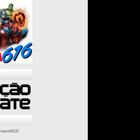
marvel616"