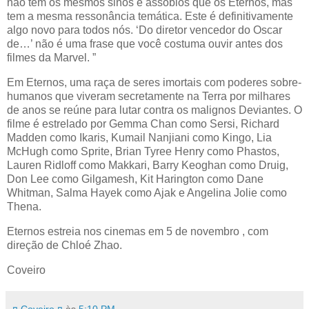
não tem os mesmos sinos e assobios que os Eternos, mas
tem a mesma ressonância temática. Este é definitivamente
algo novo para todos nós. ‘Do diretor vencedor do Oscar
de…’ não é uma frase que você costuma ouvir antes dos
filmes da Marvel. ”
Em Eternos, uma raça de seres imortais com poderes sobre-
humanos que viveram secretamente na Terra por milhares
de anos se reúne para lutar contra os malignos Deviantes. O
filme é estrelado por Gemma Chan como Sersi, Richard
Madden como Ikaris, Kumail Nanjiani como Kingo, Lia
McHugh como Sprite, Brian Tyree Henry como Phastos,
Lauren Ridloff como Makkari, Barry Keoghan como Druig,
Don Lee como Gilgamesh, Kit Harington como Dane
Whitman, Salma Hayek como Ajak e Angelina Jolie como
Thena.
Eternos estreia nos cinemas em 5 de novembro , com
direção de Chloé Zhao.
Coveiro
¤ Coveiro ¤
às
5:10 PM