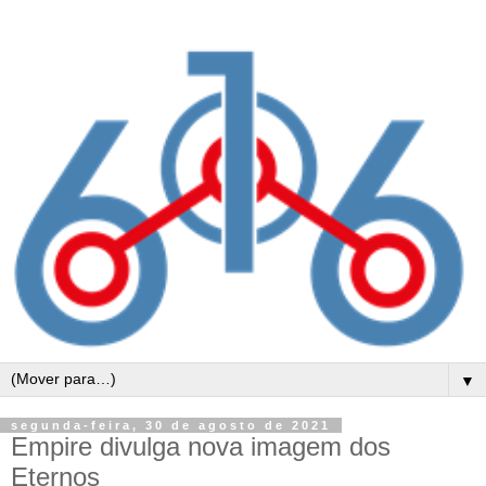
▼
segunda-feira, 30 de agosto de 2021
Empire divulga nova imagem dos
Eternos