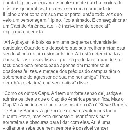
garota filipino-americana. Simplesmente não há muitos de
nós nos quadrinhos! Eu cresci sem uma comunidade
filipino-americana em sua maior parte, então toda vez que
vejo um personagem filipino, fico animado. E conseguir criar
um Capitão América, até! - é incrivelmente especial"
explicou a roteirista.
“Ari Agbayani é bolsista em uma pequena universidade
particular. Quando ela descobre que sua melhor amiga está
sendo vítima de um estudante rico, Ari está determinada a
consertar as coisas. Mas o que ela pode fazer quando sua
faculdade está preocupada apenas em manter seus
doadores felizes, e metade dos prédios do campus têm o
sobrenome do agressor de sua melhor amiga? Para
derrubá-lo, ela terá que ser criativa" disse.
“Como os outros Caps, Ari tem um forte senso de justiça e
admira os ideais que o Capitão América personifica. Mas o
Capitão América em que ela se inspirou não é Steve Rogers
- é Bucky Barnes. Alguém que odeia os valentões tanto
quanto Steve, mas está disposto a usar táticas mais
sorrateiras e obscuras para lidar com eles. Ari é uma
vigilante e sabe que nem sempre é possível vencer