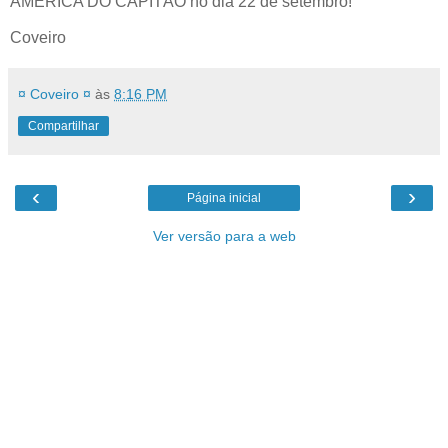
AMÉRICA DO CAPITÃO no dia 22 de setembro!
Coveiro
¤ Coveiro ¤
às
8:16 PM
Compartilhar
‹
›
Página inicial
Ver versão para a web