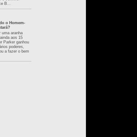
ce B...
ado o Homem-
tará?
r uma aranha
 ainda aos 15
er Parker ganhou
ários poderes,
u a fazer o bem