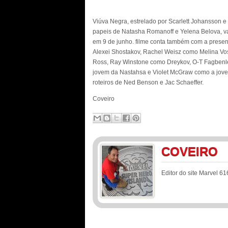
Viúva Negra, estrelado por Scarlett Johansson 
papeis de Natasha Romanoff e Yelena Belova, va
em 9 de junho. filme conta também com a prese
Alexei Shostakov, Rachel Weisz como Melina Vos
Ross, Ray Winstone como Dreykov, O-T Fagbenl
jovem da Nastahsa e Violet McGraw como a jove
roteiros de Ned Benson e Jac Schaeffer.
Coveiro
COVEIRO
Editor do site Marvel 61