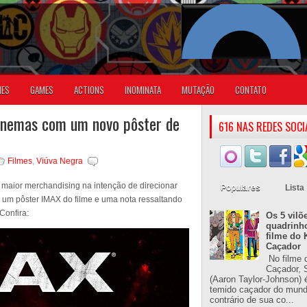
IES
GAMES
ACTIONS
INOMINATA
MUTAÇÃO
CONTATO
cinemas com um novo pôster de
616 NAS REDES SOCI
Filmes
,
Viúva Negra
maior merchandising na intenção de direcionar
Populares
Lista
u um pôster IMAX do filme e uma nota ressaltando
Confira:
Os 5 vilõ
quadrinh
filme do 
Caçador
No filme 
Caçador, S
(Aaron Taylor-Johnson) 
temido caçador do mun
contrário de sua co...