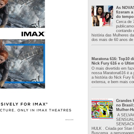
As NOVAS
fizeram a
do tempo
Cerca de 
publicamo
contando 
história das Mulheres d
dos mais de 60 anos de 
Maratona 616: Top10 di
Nick Fury 616 e o Ulti
O mais divertido em faz
nossa Maratona616 é a 
a história do Nick Fury 
extensa, e bem mais co
Grandes H
no Brasil:
Mulher-H
A SELVA
SENSUAL
SENSACI
HULK . Criada por Stan
Buscema, a personagem 