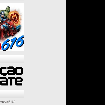
marvel616"