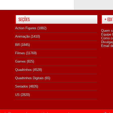
SEÇÕES
+ ED
Action Figures
(1882)
Quem s
Equipe E
Animação
(1410)
Como co
Divulga
BR
(1845)
Email d
Filmes
(11769)
Games
(825)
Quadrinhos
(4528)
Quadrinhos Digitais
(65)
Seriados
(4826)
US
(2820)