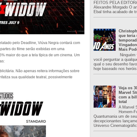
FEITOS PELA EDITORA
Alexandre Morgado O an
Ebal tinha acabado de tr
Christoph
que teria
temporad
latado pelo Deadline, Viúva Negra contará com
Vingador
 partes do filme serão exibidas em uma
Mais Pod
Ninguém v
6% maior do que a tela típica de um cinema. Um
você perguntar a qualqu
as:
qual o seu desenho favori
hoje baseado nos heróis
licitária. Não apenas reitera informações sobre
atiza sua qualidade teatral, possivelmente
Veja os 3
Marvel St
com a bil
total
A Marvel 
Homem-Fo
Quantumania um de seu
decepcionantes lançame
Universo Cinematográfic