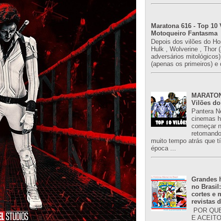
Maratona 616 - Top 10 
Motoqueiro Fantasma
Depois dos vilões do H
Hulk , Wolverine , Thor 
adversários mitológicos
(apenas os primeiros) e 
MARATONA
Vilões do
Pantera N
cinemas h
começar n
retomand
muito tempo atrás que 
época ...
Grandes h
no Brasil
cortes e
revistas 
POR QUE
E ACEIT