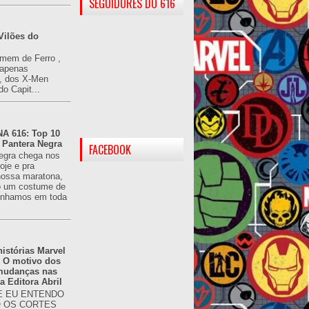
SEGUIDORES DO 616
Vilões do
omem de Ferro ,
(apenas
), dos X-Men
do Capit...
 616: Top 10
 Pantera Negra
FACEBOOK
egra chega nos
oje e pra
ossa maratona,
o um costume de
tínhamos em toda
istórias Marvel
: O motivo dos
 mudanças nas
da Editora Abril
 EU ENTENDO
O OS CORTES