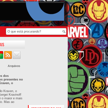
AIS
Arquivos
es dos
os presentes no
Kraven, o
do Kraven, o
ergei Kravinoff
é o maior e mais
do. Mas ao