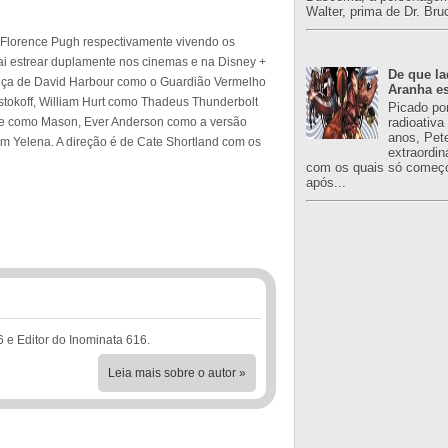
Walter, prima de Dr. Bru
e Florence Pugh respectivamente vivendo os
i estrear duplamente nos cinemas e na Disney +
De que l
nça de David Harbour como o Guardião Vermelho
Aranha es
tokoff, William Hurt como Thadeus Thunderbolt
Picado po
radioativa
e como Mason, Ever Anderson como a versão
anos, Pet
m Yelena. A direção é de Cate Shortland com os
extraordin
com os quais só começo
após...
6 e Editor do Inominata 616.
Leia mais sobre o autor »