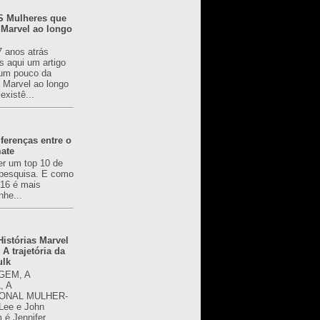
 Mulheres que
 Marvel ao longo
7 anos atrás
s aqui um artigo
um pouco da
a Marvel ao longo
existê...
ferenças entre o
mate
er um top 10 de
pesquisa. E como
616 é mais
nhe...
istórias Marvel
 A trajetória da
ulk
GEM, A
, A
ONAL MULHER-
 Lee e John
é Jennifer