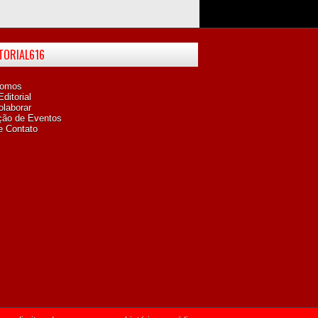
ITORIAL616
omos
ditorial
laborar
ção de Eventos
e Contato