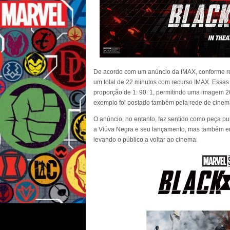
De acordo com um anúncio da IMAX, conforme re
um total de 22 minutos com recurso IMAX. Essas
proporção de 1: 90: 1, permitindo uma imagem 2
exemplo foi postado também pela rede de cinem
O anúncio, no entanto, faz sentido como peça pub
a Viúva Negra e seu lançamento, mas também enf
levando o público a voltar ao cinema.