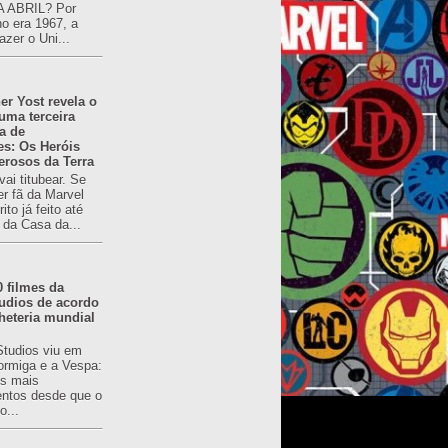
 ABRIL? Por
o era 1967, a
azer o Uni...
er Yost revela o
 uma terceira
a de
es: Os Heróis
erosos da Terra
ai titubear. Se
er fã da Marvel
to já feito até
 da Casa da...
0 filmes da
udios de acordo
heteria mundial
Studios viu em
rmiga e a Vespa:
s mais
ntos desde que o
o...