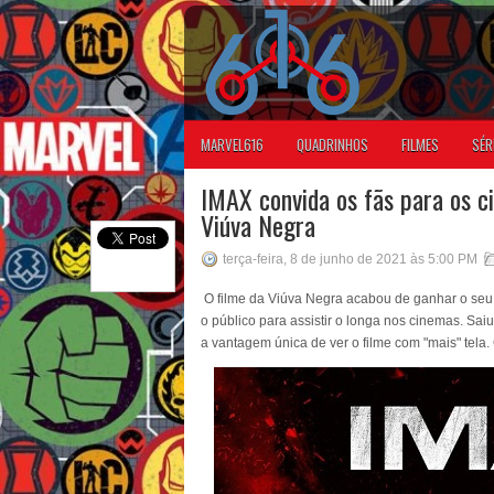
MARVEL616
QUADRINHOS
FILMES
SÉR
IMAX convida os fãs para os 
Viúva Negra
terça-feira, 8 de junho de 2021 às 5:00 PM
O filme da Viúva Negra acabou de ganhar o seu 
o público para assistir o longa nos cinemas. Sai
a vantagem única de ver o filme com "mais" tela. 