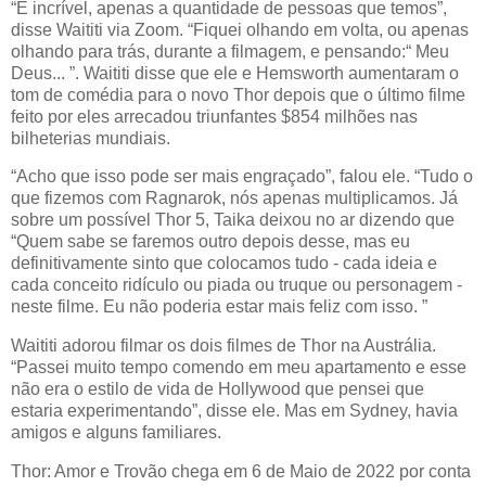
“É incrível, apenas a quantidade de pessoas que temos”,
disse Waititi via Zoom. “Fiquei olhando em volta, ou apenas
olhando para trás, durante a filmagem, e pensando:“ Meu
Deus... ”. Waititi disse que ele e Hemsworth aumentaram o
tom de comédia para o novo Thor depois que o último filme
feito por eles arrecadou triunfantes $854 milhões nas
bilheterias mundiais.
“Acho que isso pode ser mais engraçado”, falou ele. “Tudo o
que fizemos com Ragnarok, nós apenas multiplicamos. Já
sobre um possível Thor 5, Taika deixou no ar dizendo que
“Quem sabe se faremos outro depois desse, mas eu
definitivamente sinto que colocamos tudo - cada ideia e
cada conceito ridículo ou piada ou truque ou personagem -
neste filme. Eu não poderia estar mais feliz com isso. ”
Waititi adorou filmar os dois filmes de Thor na Austrália.
“Passei muito tempo comendo em meu apartamento e esse
não era o estilo de vida de Hollywood que pensei que
estaria experimentando”, disse ele. Mas em Sydney, havia
amigos e alguns familiares.
Thor: Amor e Trovão chega em 6 de Maio de 2022 por conta