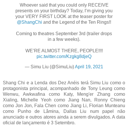
Whoever said that you could only RECEIVE
presents on your birthday? Today, I’m giving you
your VERY FIRST LOOK at the teaser poster for
@ShangChi
and the Legend of the Ten Rings!!
Coming to theatres September 3rd (trailer drops
in a few weeks).
WE’RE ALMOST THERE, PEOPLE!!!!
pic.twitter.com/Kzgkg8djeQ
— Simu Liu (@SimuLiu)
April 19, 2021
Shang Chi e a Lenda dos Dez Anéis terá Simu Liu como o
protagonista principal, acompanhado de Tony Leung como
Wenwu, Awkwafina como Katy, Meng'er Zhang como
Xialing, Michelle Yeoh como Jiang Nan, Ronny Chieng
como Jon Jon, Fala Chen como Jiang Li, Florian Munteanu
como Punho de Lâmina, Dallas Liu num papel não
anunciado e outros atores ainda a serem divulgados. A data
oficial de lançamento é 3 Setembro.