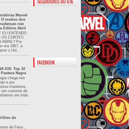
SEGUIDORES DO 616
istórias Marvel
: O motivo dos
 mudanças nas
da Editora Abril
 EU ENTENDO
O OS CORTES
 ABRIL? Por
o era 1967, a
azer o Uni...
FACEBOOK
 616: Top 10
 Pantera Negra
egra chega nos
oje e pra
ossa maratona,
o um costume de
tínhamos em toda
Vilões do
omem de Ferro ,