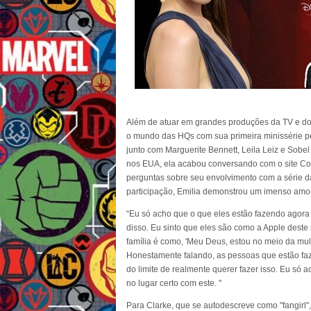
Além de atuar em grandes produções da TV e do
o mundo das HQs com sua primeira minissérie p
junto com Marguerite Bennett, Leila Leiz e Sobe
nos EUA, ela acabou conversando com o site C
perguntas sobre seu envolvimento com a série d
participação, Emilia demonstrou um imenso amor
“Eu só acho que o que eles estão fazendo agora é
disso. Eu sinto que eles são como a Apple deste
família é como, 'Meu Deus, estou no meio da mult
Honestamente falando, as pessoas que estão faz
do limite de realmente querer fazer isso. Eu só
no lugar certo com este. "
Para Clarke, que se autodescreve como "fangirl"