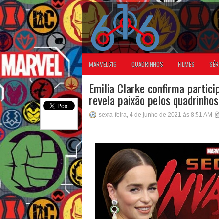
MARVEL616
QUADRINHOS
FILMES
SÉR
Emilia Clarke confirma partic
revela paixão pelos quadrinhos
sexta-feira, 4 de junho de 2021 às 8:51 AM