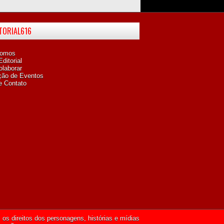
ITORIAL616
omos
ditorial
laborar
ção de Eventos
e Contato
os direitos dos personagens, histórias e mídias