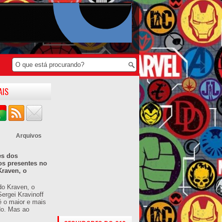
AIS
Arquivos
es dos
os presentes no
Kraven, o
do Kraven, o
ergei Kravinoff
é o maior e mais
do. Mas ao