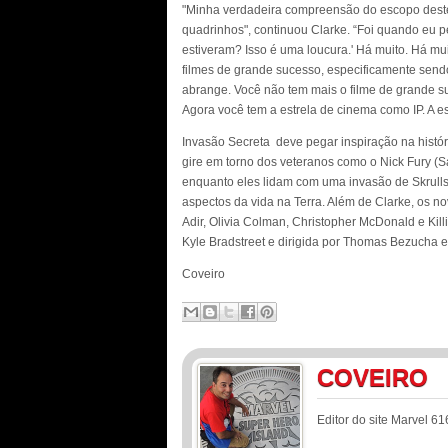
"Minha verdadeira compreensão do escopo dest
quadrinhos", continuou Clarke. “Foi quando eu 
estiveram? Isso é uma loucura.' Há muito. Há mu
filmes de grande sucesso, especificamente send
abrange. Você não tem mais o filme de grande s
Agora você tem a estrela de cinema como IP. A es
Invasão Secreta deve pegar inspiração na hist
gire em torno dos veteranos como o Nick Fury (
enquanto eles lidam com uma invasão de Skrulls
aspectos da vida na Terra. Além de Clarke, os n
Adir, Olivia Colman, Christopher McDonald e Killi
Kyle Bradstreet e dirigida por Thomas Bezucha e 
Coveiro
COVEIRO
Editor do site Marvel 61