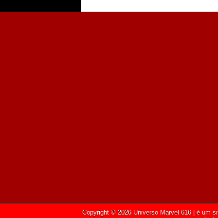
Copyright ©
2026
Universo Marvel 616
| é um si