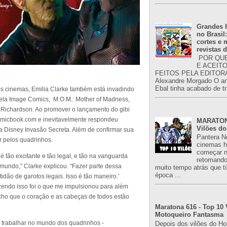
Grandes h
no Brasil
cortes e
revistas 
POR QUE
E ACEIT
FEITOS PELA EDITORA
Alexandre Morgado O an
Ebal tinha acabado de tr
s cinemas, Emilia Clarke também está invadindo
ela Image Comics, M.O.M.: Mother of Madness,
l Richardson. Ao promover o lançamento do gibi
omicbook.com e inevitavelmente respondeu
MARATONA
Vilões do
a Disney Invasão Secreta. Além de confirmar sua
Pantera N
 pelos quadrinhos.
cinemas h
começar n
 tão excitante e tão legal, e tão na vanguarda
retomand
 mundo,” Clarke explicou. “Fazer parte dessa
muito tempo atrás que 
época ...
idão de garotos legais. Isso é tão maneiro.'
endo isso foi o que me impulsionou para além
 acho que o coração e as cabeças de todos estão
Maratona 616 - Top 10 
Motoqueiro Fantasma
, trabalhar no mundo dos quadrinhos -
Depois dos vilões do H