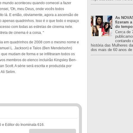
e mundo aconteceu quando comecei a fazer
pensei, 'Oh, meu Deus, onde vocês todos
ito lá. E então, obviamente, agora a ascensão de
As NOVAS
o apenas quadrinhos. Isso é o que todo o espaço
fizeram a
do tempo
ucesso com todas as estrelas de cinema nele.
Cerca de 
trela de cinema é a coisa. "
publicamo
contando 
ória em quadrinhos de 2008 com o mesmo nome e
história das Mulheres d
Samuel L. Jackson) e Talos (Ben Mendelsohn)
dos mais de 60 anos de 
 que mudam de forma e se infiltraram todos os
ovos membros do elenco incluirão Kingsley Ben-
an Scott. A série será escrita e produzida por
Ali Selim.
6 e Editor do Inominata 616.