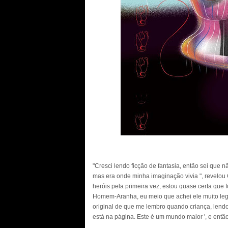
"Cresci lendo ficção de fantasia, então sei que
mas era onde minha imaginação vivia ", revelou C
heróis pela primeira vez, estou quase certa que 
Homem-Aranha, eu meio que achei ele muito lega
original de que me lembro quando criança, lend
está na página. Este é um mundo maior ', e então 