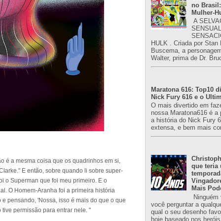
no Brasil:
Mulher-H
A SELVA
SENSUAL
SENSACI
HULK . Criada por Stan
Buscema, a personagem 
Walter, prima de Dr. Bru
Maratona 616: Top10 di
Nick Fury 616 e o Ulti
O mais divertido em faz
nossa Maratona616 é a 
a história do Nick Fury 
extensa, e bem mais co
Christoph
 não é a mesma coisa que os quadrinhos em si,
que teria
larke." E então, sobre quando li sobre super-
temporad
foi o Superman que foi meu primeiro. E o
Vingador
Mais Pod
l. O Homem-Aranha foi a primeira história
Ninguém v
o e pensando, 'Nossa, isso é mais do que o que
você perguntar a qualqu
tive permissão para entrar nele. "
qual o seu desenho favori
hoje baseado nos heróis