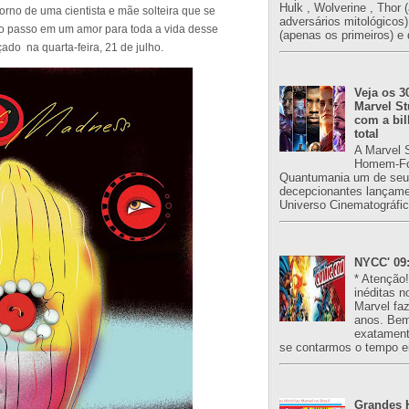
Hulk , Wolverine , Thor 
rno de uma cientista e mãe solteira que se
adversários mitológicos
mo passo em um amor para toda a vida desse
(apenas os primeiros) e 
ado na quarta-feira, 21 de julho.
Veja os 3
Marvel St
com a bil
total
A Marvel 
Homem-Fo
Quantumania um de seu
decepcionantes lançame
Universo Cinematográfic
NYCC' 09:
* Atenção
inéditas n
Marvel fa
anos. Bem
exatament
se contarmos o tempo e
Grandes H