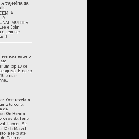
 A trajetória da
ulk
GEM, A
, A
ONAL MULHER-
 Lee e John
é Jennifer
ce B...
ferenças entre o
mate
er um top 10 de
pesquisa. E como
616 é mais
nhe...
er Yost revela o
 uma terceira
a de
es: Os Heróis
erosos da Terra
ai titubear. Se
er fã da Marvel
to já feito até
 da Casa da...