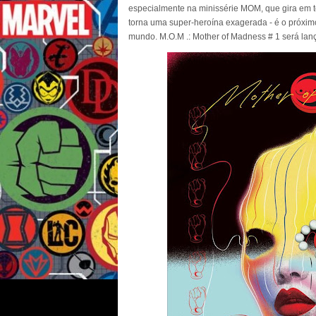
especialmente na minissérie MOM, que gira em to
torna uma super-heroína exagerada - é o próxi
mundo. M.O.M .: Mother of Madness # 1 será lanç