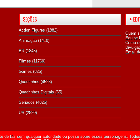
SEÇÕES
+ ED
Action Figures
(1882)
Quem s
Equipe E
Animação
(1410)
Como co
Divulga
BR
(1845)
Email d
Filmes
(11769)
Games
(825)
Quadrinhos
(4528)
Quadrinhos Digitais
(65)
Seriados
(4826)
US
(2820)
te de fãs sem qualquer autoridade ou posse sobre esses personagens. Todos 