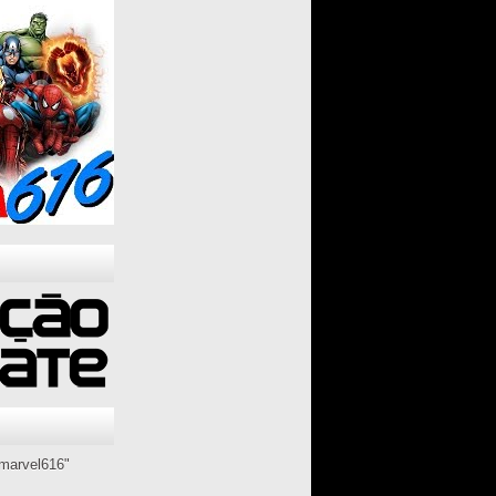
marvel616"