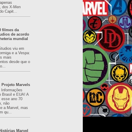
(apenas
), dos X-Men
do Capit...
0 filmes da
udios de acordo
heteria mundial
Studios viu em
rmiga e a Vespa:
s mais
ntos desde que o
o...
 Projeto Marvels
! Informações
o Brasil e EUA! A
z esse ano 70
, não
e a Marvel, mas
m qu...
istórias Marvel