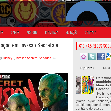
IES
GAMES
ACTIONS
INOMINATA
MUTAÇÃO
CONTATO
ipação em Invasão Secreta e
616 NAS REDES SOCI
Disney+
,
Invasão Secreta
,
Seriados
Populares
Lista
Os 5 vilõ
quadrinh
filme do 
Caçador
No filme 
Caçador, S
(Aaron Taylor-Johnson) 
temido caçador do mun
contrário de sua co...