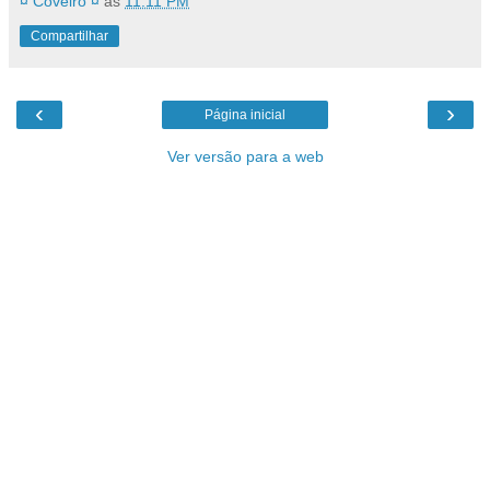
¤ Coveiro ¤
às
11:11 PM
Compartilhar
‹
›
Página inicial
Ver versão para a web