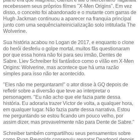
recebessem seus próprios filmes "X-Men Origins". Em vez
disso, o conceito foi abandonado e o mutante com garras de
Hugh Jackman continuou a aparecer na franquia principal
junto com uma sequência/reinicialização solo intitulada The
Wolverine.
Sua história acabou no Logan de 2017, e enquanto o clone
do herói desferiu o golpe mortal, muitos fãs questionaram
por que essa honra não foi para seu irmão, Dentes de
Sabre. Liev Schreiber foi fantástico como o vilão em X-Men
Origins: Wolverine, mas acontece que há uma razão
simples para isso não ter acontecido.
"Eles não me perguntaram!" o ator disse à GQ depois de
refletir sobre a diversão que teve ao interpretar o
personagem. "Eu não acho que ele fazia parte dessa
história. Eu adoraria trazer Victor de volta, a qualquer hora,
em qualquer lugar. Não fazia parte dessa narrativa. Estou
me perguntando se estou ficando um pouco velho, por
assim dizer, mas provavelmente não para Dente de Sabre."
Schreiber também compartilhou seus pensamentos sobre
como Ryan Reynolds conseguiu resgatar Deadpool depois