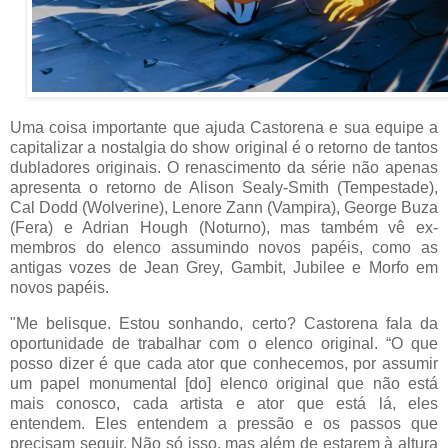
Uma coisa importante que ajuda Castorena e sua equipe a
capitalizar a nostalgia do show original é o retorno de tantos
dubladores originais. O renascimento da série não apenas
apresenta o retorno de Alison Sealy-Smith (Tempestade),
Cal Dodd (Wolverine), Lenore Zann (Vampira), George Buza
(Fera) e Adrian Hough (Noturno), mas também vê ex-
membros do elenco assumindo novos papéis, como as
antigas vozes de Jean Grey, Gambit, Jubilee e Morfo em
novos papéis.
"Me belisque. Estou sonhando, certo? Castorena fala da
oportunidade de trabalhar com o elenco original. “O que
posso dizer é que cada ator que conhecemos, por assumir
um papel monumental [do] elenco original que não está
mais conosco, cada artista e ator que está lá, eles
entendem. Eles entendem a pressão e os passos que
precisam seguir. Não só isso, mas além de estarem à altura