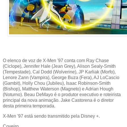
O elenco de voz de X-Men '97 conta com Ray Chase
(Ciclope), Jennifer Hale (Jean Grey), Alison Sealy-Smith
(Tempestade), Cal Dodd (Wolverine), JP Karliak (Morfo),
Lenore Zann (Vampira), George Buza (Fera), AJ LoCascio
(Gambit), Holly Chou (Jubileu), Isaac Robinson-Smith
(Bishop), Matthew Waterson (Magneto) e Adrian Hough
(Noturno). Beau DeMayo é o produtor executivo e roteirista
principal da nova animação. Jake Castorena é o diretor
desta primeira temporada.
X-Men '97 está sendo transmitido pela Disney +.
Coveiro