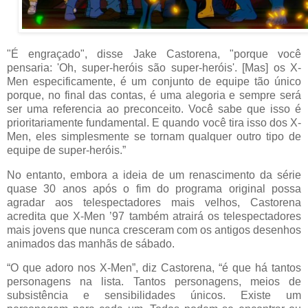
"É engraçado", disse Jake Castorena, "porque você
pensaria: 'Oh, super-heróis são super-heróis'. [Mas] os X-
Men especificamente, é um conjunto de equipe tão único
porque, no final das contas, é uma alegoria e sempre será
ser uma referencia ao preconceito. Você sabe que isso é
prioritariamente fundamental. E quando você tira isso dos X-
Men, eles simplesmente se tornam qualquer outro tipo de
equipe de super-heróis.”
No entanto, embora a ideia de um renascimento da série
quase 30 anos após o fim do programa original possa
agradar aos telespectadores mais velhos, Castorena
acredita que X-Men ’97 também atrairá os telespectadores
mais jovens que nunca cresceram com os antigos desenhos
animados das manhãs de sábado.
“O que adoro nos X-Men”, diz Castorena, “é que há tantos
personagens na lista. Tantos personagens, meios de
subsistência e sensibilidades únicos. Existe um