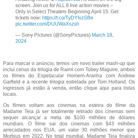
screen. Join us for ALL 8 live action movies –
Only in Select Theaters Beginning April 15. Get
tickets now:
https://t.co/TyDYIvzSBe
pic.twitter.com/DUUWaXszsh
— Sony Pictures (@SonyPictures)
March 18,
2024
Para marcar o anúncio, temos um novo trailer mash-up que
inclui cenas da trilogia de Raimi com Tobey Maguire, ambos
os filmes do Espetacular Homem-Aranha com Andrew
Garfield e a recente trilogia estrelada por Tom Holland. Os
ingressos já estão à venda, então clique aqui para listas
locais.
Os filmes voltam aos cinemas na esteira do filme da
Madame Teia já ser totalmente retirado dos cinemas sem
sequer alcançar a meta de $100 milhões de dólares
mundiais. O filme sai dos cinemas com $43 milhões
arrecadados nos EUA, um valor 30 milhões menor que
Morbius em 2022. No total mundial, Madame Teia finaliza