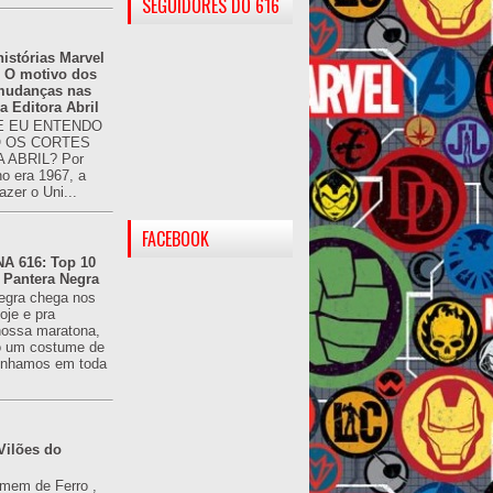
SEGUIDORES DO 616
istórias Marvel
: O motivo dos
 mudanças nas
da Editora Abril
 EU ENTENDO
O OS CORTES
 ABRIL? Por
o era 1967, a
azer o Uni...
FACEBOOK
 616: Top 10
 Pantera Negra
egra chega nos
oje e pra
ossa maratona,
o um costume de
tínhamos em toda
Vilões do
omem de Ferro ,