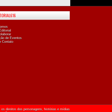
ITORIAL616
omos
ditorial
laborar
ção de Eventos
e Contato
os direitos dos personagens, histórias e mídias