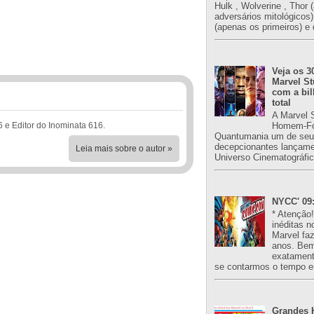
Hulk , Wolverine , Thor 
adversários mitológicos
(apenas os primeiros) e 
Veja os 3
Marvel St
com a bil
total
A Marvel 
6 e Editor do Inominata 616.
Homem-Fo
Quantumania um de seu
decepcionantes lançame
Leia mais sobre o autor »
Universo Cinematográfic
NYCC' 09:
* Atenção
inéditas n
Marvel fa
anos. Bem
exatament
se contarmos o tempo e
Grandes H