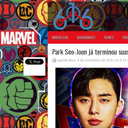
MARVEL616
QUADRINHOS
FILMES
SÉR
Park Seo-Joon já terminou sua
quinta-feira, 4 de novembro de 2021 às 6:16