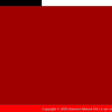
Copyright ©
2026
Universo Marvel 616
| é um si