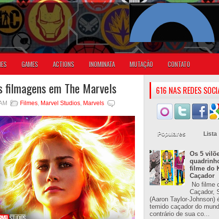
IES
GAMES
ACTIONS
INOMINATA
MUTAÇÃO
CONTATO
s filmagens em The Marvels
616 NAS REDES SOCI
 AM
Filmes
,
Marvel Studios
,
Marvels
Populares
Lista
Os 5 vilõ
quadrinh
filme do 
Caçador
No filme 
Caçador, S
(Aaron Taylor-Johnson) 
temido caçador do mun
contrário de sua co...