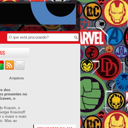
AIS
Arquivos
es dos
os presentes no
Kraven, o
do Kraven, o
ergei Kravinoff
é o maior e mais
do. Mas ao