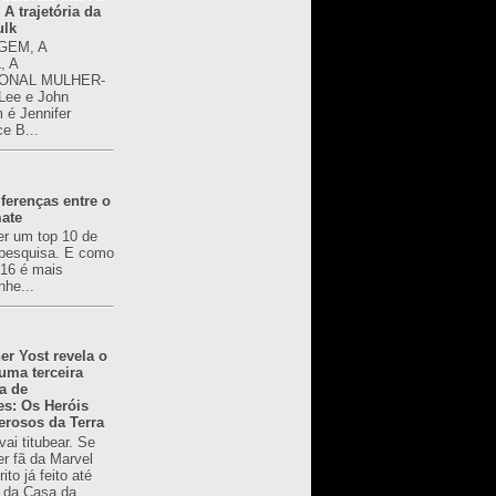
 A trajetória da
ulk
GEM, A
, A
ONAL MULHER-
 Lee e John
é Jennifer
ce B...
ferenças entre o
mate
er um top 10 de
pesquisa. E como
616 é mais
nhe...
er Yost revela o
 uma terceira
a de
es: Os Heróis
erosos da Terra
ai titubear. Se
er fã da Marvel
to já feito até
 da Casa da...