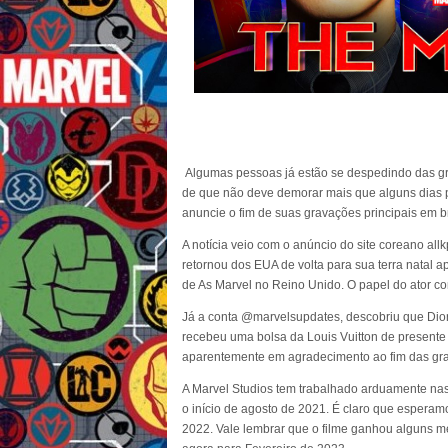
Algumas pessoas já estão se despedindo das gr
de que não deve demorar mais que alguns dias 
anuncie o fim de suas gravações principais em b
A notícia veio com o anúncio do site coreano all
retornou dos EUA de volta para sua terra natal 
de As Marvel no Reino Unido. O papel do ator co
Já a conta @marvelsupdates, descobriu que Dionn
recebeu uma bolsa da Louis Vuitton de presente
aparentemente em agradecimento ao fim das gra
A Marvel Studios tem trabalhado arduamente na
o início de agosto de 2021. É claro que espera
2022. Vale lembrar que o filme ganhou alguns me