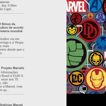
(apenas
), dos X-Men
do Capit...
0 filmes da
udios de acordo
heteria mundial
Studios viu em
rmiga e a Vespa:
s mais
ntos desde que o
o...
 Projeto Marvels
! Informações
o Brasil e EUA! A
z esse ano 70
, não
e a Marvel, mas
m qu...
istórias Marvel