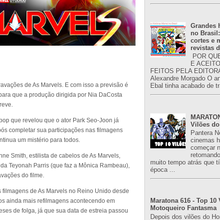
Grandes h
no Brasil
cortes e
revistas 
POR QUE
E ACEIT
FEITOS PELA EDITORA
Alexandre Morgado O an
avações de As Marvels. E com isso a previsão é
Ebal tinha acabado de tr
para que a produção dirigida por Nia DaCosta
reve.
MARATONA
kpop que revelou que o ator Park Seo-Joon já
Vilões do
após completar sua participações nas filmagens
Pantera N
ntinua um mistério para todos.
cinemas h
começar n
retomand
e Smith, estilista de cabelos de As Marvels,
muito tempo atrás que 
 da Teyonah Parris (que faz a Mônica Rambeau),
época ...
vações do filme.
s filmagens de As Marvels no Reino Unido desde
Maratona 616 - Top 10 
mos ainda mais refilmagens acontecendo em
Motoqueiro Fantasma
ses de folga, já que sua data de estreia passou
Depois dos vilões do H