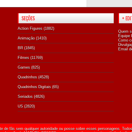
SEÇÕES
+ ED
Action Figures
(1882)
Quem s
Equipe E
Animação
(1410)
Como co
Divulga
BR
(1845)
Email d
Filmes
(11769)
Games
(825)
Quadrinhos
(4528)
Quadrinhos Digitais
(65)
Seriados
(4826)
US
(2820)
te de fãs sem qualquer autoridade ou posse sobre esses personagens. Todos 