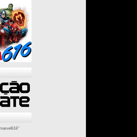
marvel616"