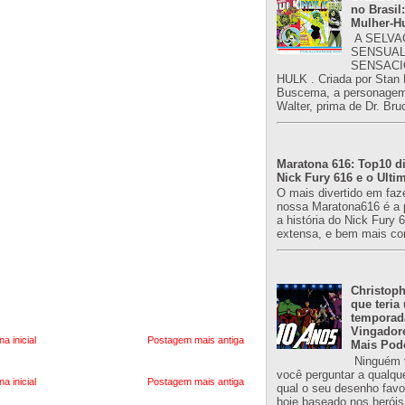
no Brasil:
Mulher-H
A SELVA
SENSUAL
SENSACI
HULK . Criada por Stan
Buscema, a personagem 
Walter, prima de Dr. Bru
Maratona 616: Top10 di
Nick Fury 616 e o Ulti
O mais divertido em faz
nossa Maratona616 é a 
a história do Nick Fury 
extensa, e bem mais co
Christoph
que teria
temporad
Vingador
na inicial
Postagem mais antiga
Mais Pod
Ninguém v
você perguntar a qualqu
na inicial
Postagem mais antiga
qual o seu desenho favori
hoje baseado nos heróis