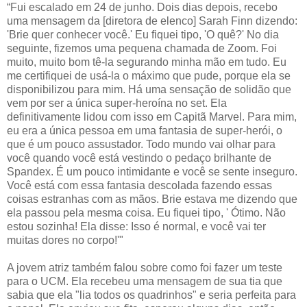
“Fui escalado em 24 de junho. Dois dias depois, recebo
uma mensagem da [diretora de elenco] Sarah Finn dizendo:
'Brie quer conhecer você.' Eu fiquei tipo, 'O quê?' No dia
seguinte, fizemos uma pequena chamada de Zoom. Foi
muito, muito bom tê-la segurando minha mão em tudo. Eu
me certifiquei de usá-la o máximo que pude, porque ela se
disponibilizou para mim. Há uma sensação de solidão que
vem por ser a única super-heroína no set. Ela
definitivamente lidou com isso em Capitã Marvel. Para mim,
eu era a única pessoa em uma fantasia de super-herói, o
que é um pouco assustador. Todo mundo vai olhar para
você quando você está vestindo o pedaço brilhante de
Spandex. É um pouco intimidante e você se sente inseguro.
Você está com essa fantasia descolada fazendo essas
coisas estranhas com as mãos. Brie estava me dizendo que
ela passou pela mesma coisa. Eu fiquei tipo, ' Ótimo. Não
estou sozinha! Ela disse: Isso é normal, e você vai ter
muitas dores no corpo!'"
A jovem atriz também falou sobre como foi fazer um teste
para o UCM. Ela recebeu uma mensagem de sua tia que
sabia que ela "lia todos os quadrinhos" e seria perfeita para