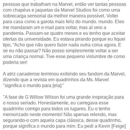
pessoas que trabalham na Marvel, então ver tantas pessoas
com chapéus e jaquetas da Marvel Studios foi como uma
sobrecarga sensorial da melhor maneira possível. Voltei
para casa como a garota mais feliz do mundo. mundo. Eles
me mandaram um e-mail para voltar, mas aí veio a
pandemia. Passam-se quatro meses e eu tenho que aceitar
ofertas da universidade. Eu estava pirando porque eu fiquei
tipo, “Acho que não quero fazer nada outra coisa agora. E
se eu não passar? Não posso simplesmente voltar a ser
uma criança normal. Tive esse pequeno vislumbre de como
poderia ser!
A atriz canadense terminou exibindo seu fandom da Marvel,
dizendo que a revista em quadrinhos da Ms. Marvel
"significa o mundo para [ela]:"
"A fase de G Willow Wilson foi uma grande inspiração para
o nosso seriado. Honestamente, eu carregava esse
quadrinho comigo para todos os lugares. Eu o tenho
memorizado neste momento! Não apenas relendo, mas
segurando-o com aquela capa clássica. desse quadrinho,
porque significa o mundo para mim. Eu pedi a Kevin [Feige]