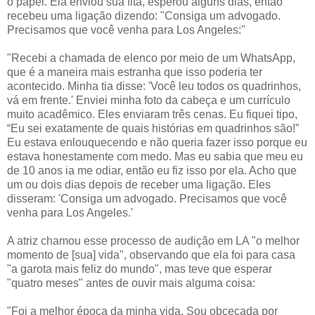
o papel. Ela enviou sua fita, esperou alguns dias, então
recebeu uma ligação dizendo: "Consiga um advogado.
Precisamos que você venha para Los Angeles:"
"Recebi a chamada de elenco por meio de um WhatsApp,
que é a maneira mais estranha que isso poderia ter
acontecido. Minha tia disse: 'Você leu todos os quadrinhos,
vá em frente.' Enviei minha foto da cabeça e um currículo
muito acadêmico. Eles enviaram três cenas. Eu fiquei tipo,
“Eu sei exatamente de quais histórias em quadrinhos são!”
Eu estava enlouquecendo e não queria fazer isso porque eu
estava honestamente com medo. Mas eu sabia que meu eu
de 10 anos ia me odiar, então eu fiz isso por ela. Acho que
um ou dois dias depois de receber uma ligação. Eles
disseram: 'Consiga um advogado. Precisamos que você
venha para Los Angeles.'
A atriz chamou esse processo de audição em LA "o melhor
momento de [sua] vida", observando que ela foi para casa
"a garota mais feliz do mundo", mas teve que esperar
"quatro meses" antes de ouvir mais alguma coisa:
"Foi a melhor época da minha vida. Sou obcecada por