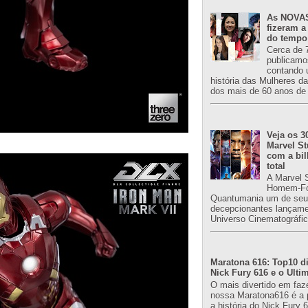
As NOVAS
fizeram a
do tempo
Cerca de 
publicamo
contando 
história das Mulheres d
dos mais de 60 anos de 
Veja os 3
Marvel St
com a bil
total
A Marvel 
Homem-Fo
Quantumania um de seu
decepcionantes lançame
Universo Cinematográfic
Maratona 616: Top10 di
Nick Fury 616 e o Ulti
O mais divertido em faz
nossa Maratona616 é a 
a história do Nick Fury 