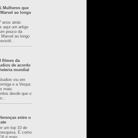
 Mulheres que
 Marvel ao longo
7 anos atrás
s aqui um artigo
um pouco da
a Marvel ao longo
existê...
0 filmes da
udios de acordo
heteria mundial
Studios viu em
rmiga e a Vespa:
s mais
ntos desde que o
o...
ferenças entre o
mate
er um top 10 de
pesquisa. E como
616 é mais