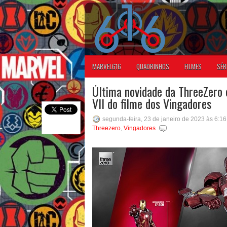
MARVEL616
QUADRINHOS
FILMES
SÉR
Última novidade da ThreeZer
VII do filme dos Vingadores
segunda-feira, 23 de janeiro de 2023 às 6:1
Threezero
,
Vingadores