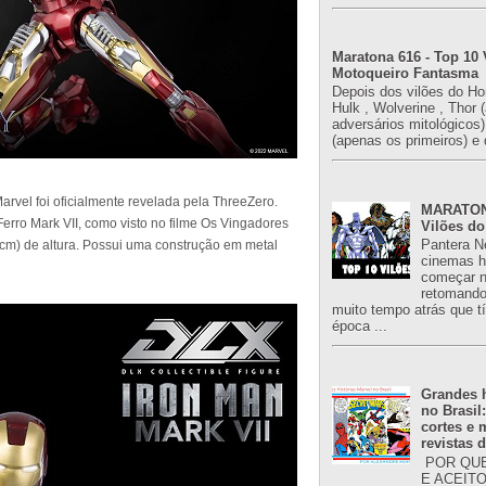
Maratona 616 - Top 10 
Motoqueiro Fantasma
Depois dos vilões do H
Hulk , Wolverine , Thor 
adversários mitológicos
(apenas os primeiros) e 
rvel foi oficialmente revelada pela ThreeZero.
MARATONA
rro Mark VII, como visto no filme Os Vingadores
Vilões do
Pantera N
15cm) de altura. Possui uma construção em metal
cinemas h
começar n
retomand
muito tempo atrás que 
época ...
Grandes h
no Brasil
cortes e
revistas 
POR QUE
E ACEIT