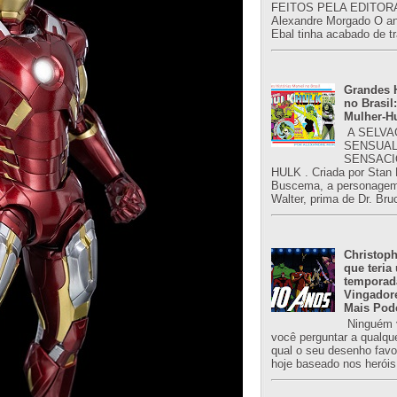
FEITOS PELA EDITORA
Alexandre Morgado O an
Ebal tinha acabado de tr
Grandes H
no Brasil:
Mulher-H
A SELVA
SENSUAL
SENSACI
HULK . Criada por Stan
Buscema, a personagem 
Walter, prima de Dr. Bru
Christoph
que teria
temporad
Vingador
Mais Pod
Ninguém v
você perguntar a qualqu
qual o seu desenho favori
hoje baseado nos heróis