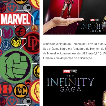
A mais nova figura do Homem de Ferro DLX da Ma
Sua próxima figura é a Armadura do Homem de Fe
da Marvel. A figura em escala 1/12 terá 6,9 ″ (~
fundido, com 48 pontos de articulação.