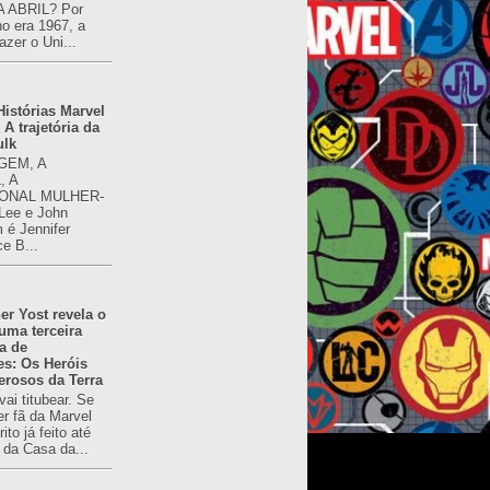
 ABRIL? Por
o era 1967, a
azer o Uni...
istórias Marvel
 A trajetória da
ulk
GEM, A
, A
ONAL MULHER-
 Lee e John
é Jennifer
ce B...
er Yost revela o
 uma terceira
a de
es: Os Heróis
erosos da Terra
ai titubear. Se
er fã da Marvel
to já feito até
 da Casa da...