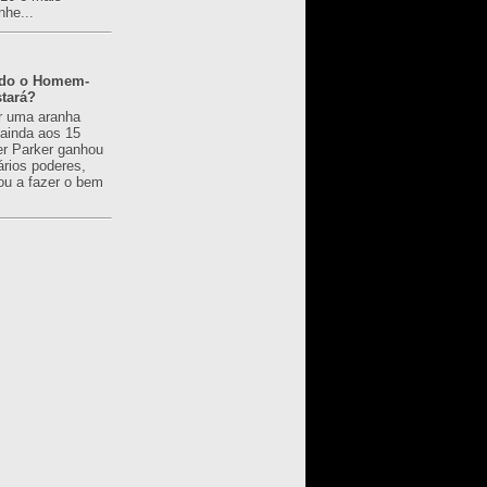
nhe...
ado o Homem-
tará?
r uma aranha
 ainda aos 15
er Parker ganhou
ários poderes,
u a fazer o bem