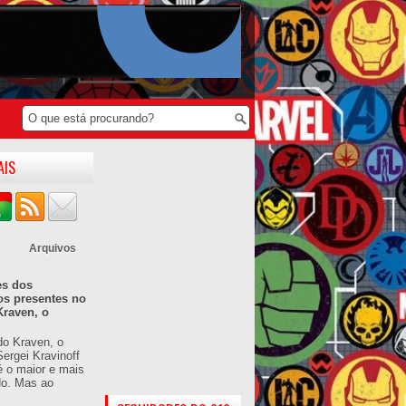
AIS
Arquivos
es dos
os presentes no
Kraven, o
do Kraven, o
ergei Kravinoff
é o maior e mais
do. Mas ao