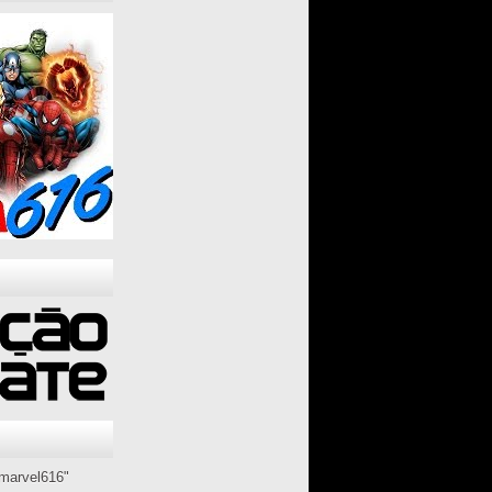
marvel616"