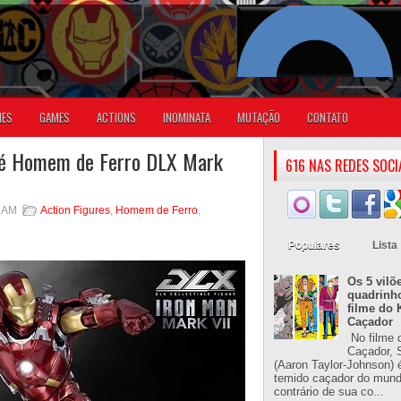
IES
GAMES
ACTIONS
INOMINATA
MUTAÇÃO
CONTATO
o é Homem de Ferro DLX Mark
616 NAS REDES SOCI
6 AM
Action Figures
,
Homem de Ferro
,
Populares
Lista
Os 5 vilõ
quadrinh
filme do 
Caçador
No filme 
Caçador, S
(Aaron Taylor-Johnson) 
temido caçador do mun
contrário de sua co...