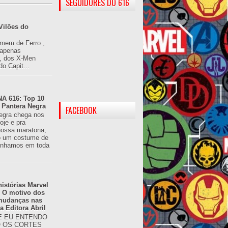
SEGUIDORES DO 616
Vilões do
omem de Ferro ,
(apenas
), dos X-Men
do Capit...
 616: Top 10
 Pantera Negra
FACEBOOK
egra chega nos
oje e pra
ossa maratona,
o um costume de
tínhamos em toda
istórias Marvel
: O motivo dos
 mudanças nas
da Editora Abril
 EU ENTENDO
O OS CORTES