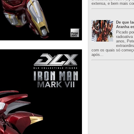
extensa, e bem mais co
De que l
Aranha es
Picado po
radioativa
anos, Pet
extraordin
com os quais só começo
após...