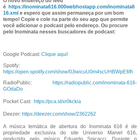
O novo endereço do feed
é
https://inominata616.000webhostapp.com/inominata6
16.xml
e espero que assim permaneça por um bom
tempo! Copie e cole na parte do seu app que permite
você adicionar o podcast pelo endereço. Ou procure
pelo Inominata nesses buscadores de podcast:
Google Podcast:
Clique aqui!
Spotify:
https://open.spotify.com/show/0JiwicuU0m4scUHBWpE6fh
RadioPublic:
https://radiopublic.com/inominata-616-
GOdaDo
Pocket Cast:
https://pca.st/xr0kckia
Deezer:
https://deezer.com/show/2362262
A música temática de abertura do Inominata 616 é de
propriedade exclusiva do site Universo Marvel 616,
produzida pelo músico Eduardo Spicacci. Durante o